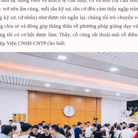
 tâm sự, động viên và khích lệ của thầy, cô và anh chị cựu sin
c trở nên ấm cúng, mỗi tân kỹ sư, tân cử đều cảm thấy ngập trà
g kỹ sư, cử nhân) như được rút ngắn lại, chúng tôi trò chuyện v
g chia sẻ và đóng góp thẳng thắn về phương pháp giảng dạy và c
ng tôi có cơ hội được làm. Thầy, cô cũng rất thoải mái về điề
iệp Viện CNSH-CNTP cho biết.