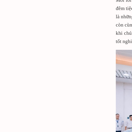
Mỗi lời
đêm tiệ
là nhữn
còn cùn
khi chú
tốt ngh