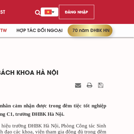
ST
ĐĂNG NHẬP
/TW
HỢP TÁC ĐỐI NGOẠI
70 năm ĐHBK HN
 BÁCH KHOA HÀ NỘI
 nhân cảm nhận được trong đêm tiệc tốt nghiệp
ờng C1, trường ĐHBK Hà Nội.
m hiệu trường ĐHBK Hà Nội, Phòng Công tác Sinh
h đạo các khoa, viện tham gia đông đủ trong đêm