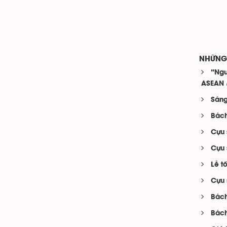
NHỮNG 
“Ngư
ASEAN
Sáng
Bách
Cựu 
Cựu 
Lễ t
Cựu 
Bách
Bách