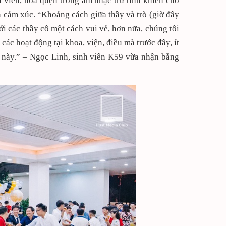
h viên, hòa quện trong âm nhạc trữ tình khiến cho
n cảm xúc. “Khoảng cách giữa thầy và trò (giờ đây
ới các thầy cô một cách vui vẻ, hơn nữa, chúng tôi
ác hoạt động tại khoa, viện, điều mà trước đây, ít
u này.” – Ngọc Linh, sinh viên K59 vừa nhận bằng