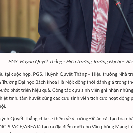
PGS. Huỳnh Quyết Thắng - Hiệu trưởng Trường Đại học Bách
ểu tại cuộc họp, PGS. Huỳnh Quyết Thắng – Hiệu trưởng Nhà trư
a Trường Đại học Bách khoa Hà Nội; đồng thời đánh giá trong thờ
ước phát triển hiệu quả. Công tác cựu sinh viên ghi nhận nhữn
nhiệt tình, tâm huyết cùng các cựu sinh viên tích cực hoạt động 
hội.
ỳnh Quyết Thắng chia sẻ thêm về ý tưởng Đề án cải tạo tòa n
 SPACE/AREA là tạo ra địa điểm mới cho Văn phòng Mạng lướ