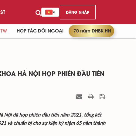
ST
ĐĂNG NHẬP
/TW
HỢP TÁC ĐỐI NGOẠI
70 năm ĐHBK HN
KHOA HÀ NỘI HỌP PHIÊN ĐẦU TIÊN
à Nội đã họp phiên đầu tiên năm 2021, tổng kết
21 và chuẩn bị cho sự kiện kỷ niệm 65 năm thành