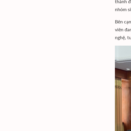
thành đ
nhóm si
Bên cạnh
viên đa
nghệ, t