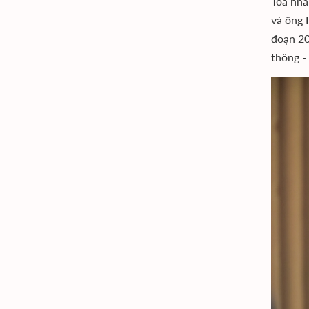
Tòa nh
và ông 
đoạn 20
thông -