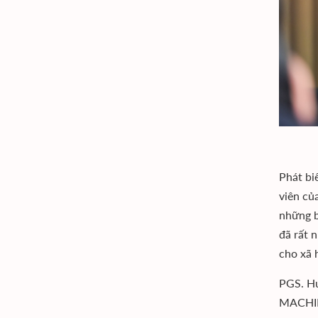
Phát bi
viên củ
những b
đã rất 
cho xã 
PGS. Hu
MACHING