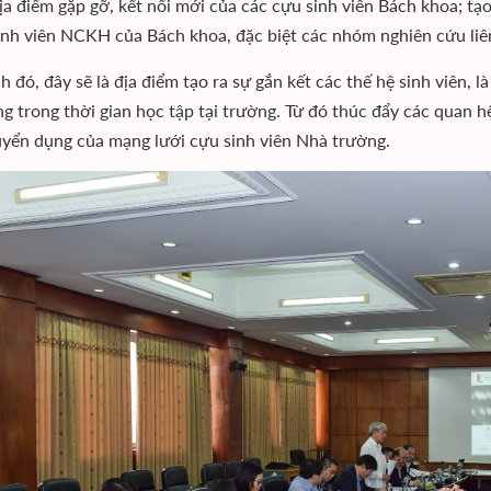
ịa điểm gặp gỡ, kết nối mới của các cựu sinh viên Bách khoa; tạo
nh viên NCKH của Bách khoa, đặc biệt các nhóm nghiên cứu liên
 đó, đây sẽ là địa điểm tạo ra sự gắn kết các thế hệ sinh viên, là
ng trong thời gian học tập tại trường. Từ đó thúc đẩy các quan 
uyển dụng của mạng lưới cựu sinh viên Nhà trường.