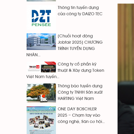
Thông tin tuyển dụng
của công ty DAIZO TEC
[Chuỗi hoạt động
Jobfair 2025] CHƯƠNG
TRÌNH TUYỂN DỤNG
NHÂN...
Công ty cổ phẩn kỹ
thuật & Xây dựng Token
Việt Nam tuyển...
Thông báo tuyển dụng
Công ty TNHH Sản xuất
HARTING Việt Nam
ONE DAY BOSCHLER
2025 – Chạm tay vào
công nghệ, Săn cơ hội...