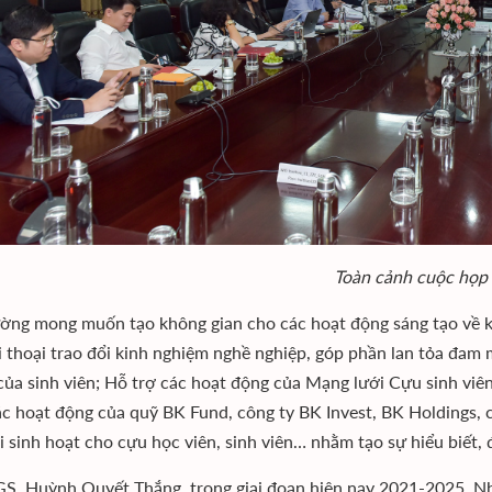
Toàn cảnh cuộc họp
ờng mong muốn tạo không gian cho các hoạt động sáng tạo về kh
i thoại trao đổi kinh nghiệm nghề nghiệp, góp phần lan tỏa đam 
của sinh viên; Hỗ trợ các hoạt động của Mạng lưới Cựu sinh viê
c hoạt động của quỹ BK Fund, công ty BK Invest, BK Holdings, c
i sinh hoạt cho cựu học viên, sinh viên… nhằm tạo sự hiểu biết, đ
S. Huỳnh Quyết Thắng, trong giai đoạn hiện nay 2021-2025, N