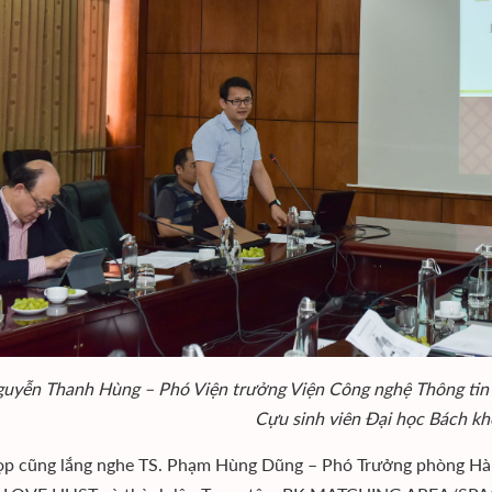
uyễn Thanh Hùng – Phó Viện trưởng Viện Công nghệ Thông tin và
Cựu sinh viên Đại học Bách k
p cũng lắng nghe TS. Phạm Hùng Dũng – Phó Trưởng phòng Hành 