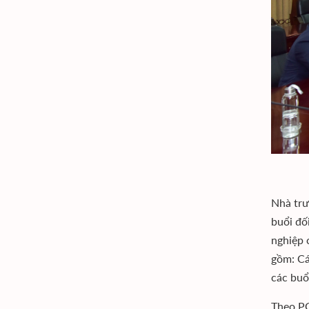
Nhà trư
buổi đố
nghiệp 
gồm: Cá
các buổ
Theo PG