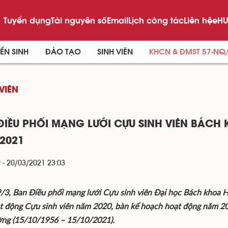
Tuyển dụng
Tài nguyên số
Email
Lịch công tác
Liên hệ
eHU
ỂN SINH
ĐÀO TẠO
SINH VIÊN
KHCN & ĐMST 57-NQ
VIÊN
ĐIỀU PHỐI MẠNG LƯỚI CỰU SINH VIÊN BÁCH 
2021
 - 20/03/2021 23:03
/3, Ban Điều phối mạng lưới Cựu sinh viên Đại học Bách khoa H
t động Cựu sinh viên năm 2020, bàn kế hoạch hoạt động năm 20
ờng (15/10/1956 – 15/10/2021).