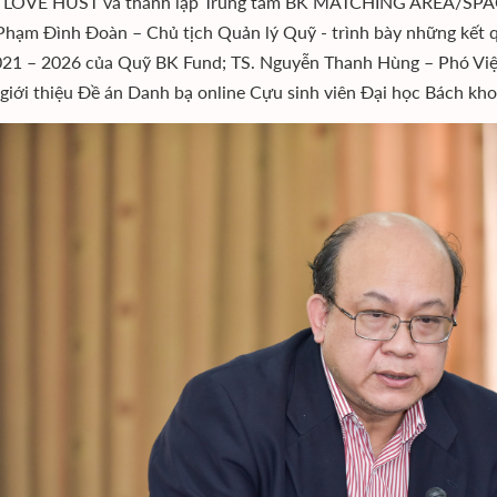
à LOVE HUST và thành lập Trung tâm BK MATCHING AREA/SPACE
Phạm Đình Đoàn – Chủ tịch Quản lý Quỹ - trình bày những kết qu
21 – 2026 của Quỹ BK Fund; TS. Nguyễn Thanh Hùng – Phó Viện
 giới thiệu Đề án Danh bạ online Cựu sinh viên Đại học Bách k