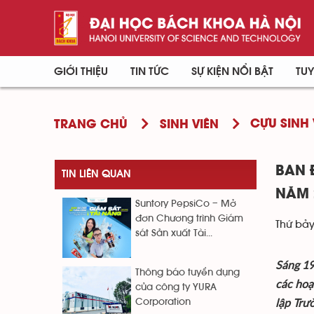
GIỚI THIỆU
TIN TỨC
SỰ KIỆN NỔI BẬT
TUY
CỰU SINH 
TRANG CHỦ
SINH VIÊN
BAN 
TIN LIÊN QUAN
NĂM 
Suntory PepsiCo – Mở
đơn Chương trình Giám
Thứ bảy
sát Sản xuất Tài...
Sáng 19
Thông báo tuyển dụng
các hoạ
của công ty YURA
lập Trư
Corporation