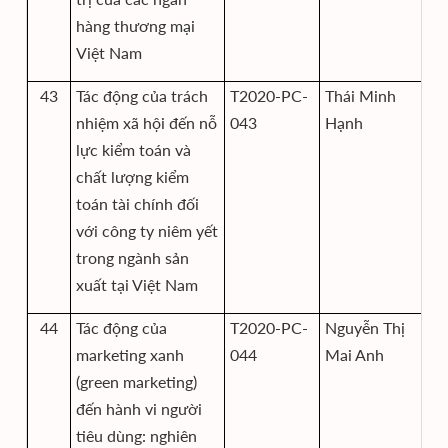
hàng thương mại
Việt Nam
43
Tác động của trách
T2020-PC-
Thái Minh
Vi
nhiệm xã hội đến nỗ
043
Hạnh
và
lực kiểm toán và
chất lượng kiểm
toán tài chính đối
với công ty niêm yết
trong ngành sản
xuất tại Việt Nam
44
Tác động của
T2020-PC-
Nguyễn Thị
Vi
marketing xanh
044
Mai Anh
và
(green marketing)
đến hành vi người
tiêu dùng: nghiên