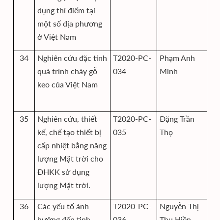
dụng thí điểm tại
một số địa phương
ở Việt Nam
34
Nghiên cứu đặc tính
T2020-PC-
Phạm Anh
Vi
quá trình cháy gỗ
034
Minh
K
keo của Việt Nam
Nh
Lạ
35
Nghiên cứu, thiết
T2020-PC-
Đặng Trần
Vi
kế, chế tạo thiết bị
035
Thọ
K
cấp nhiệt bằng năng
Nh
lượng Mặt trời cho
Lạ
ĐHKK sử dụng
lượng Mặt trời.
36
Các yếu tố ảnh
T2020-PC-
Nguyễn Thị
Vi
hưởng đến tinh
036
Thu Hiền