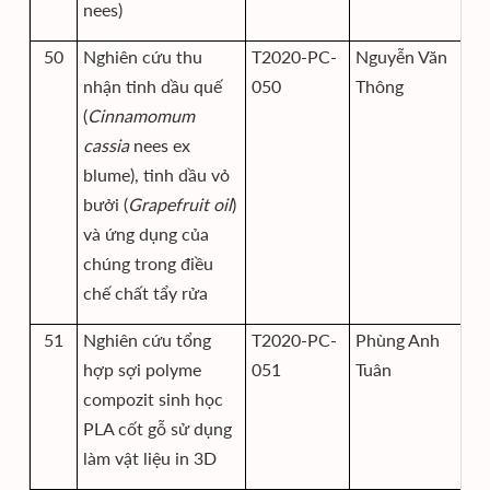
nees)
50
Nghiên cứu thu
T2020-PC-
Nguyễn Văn
Vi
nhận tinh dầu quế
050
Thông
th
(
Cinnamomum
họ
cassia
nees ex
blume), tinh dầu vỏ
bưởi (
Grapefruit oil
)
và ứng dụng của
chúng trong điều
chế chất tẩy rửa
51
Nghiên cứu tổng
T2020-PC-
Phùng Anh
Vi
hợp sợi polyme
051
Tuân
th
compozit sinh học
họ
PLA cốt gỗ sử dụng
làm vật liệu in 3D