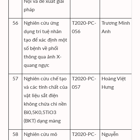
Nội và đề xuất giải
pháp
56
Nghiên cứu ứng
T2020-PC-
Trương Minh
Vi
dụng trí tuệ nhân
056
Anh
kỹ
tạo để xác định một
số bệnh về phổi
thông qua ảnh X-
quang ngực
57
Nghiên cứu chế tạo
T2020-PC-
Hoàng Việt
Vi
và các tính chất của
057
Hưng
kỹ
vật liệu sắt điện
không chứa chì nền
Bi0,5K0,5TiO3
(BKT) dạng màng
58
Nghiên cứu mô
T2020-PC-
Nguyễn
Vi