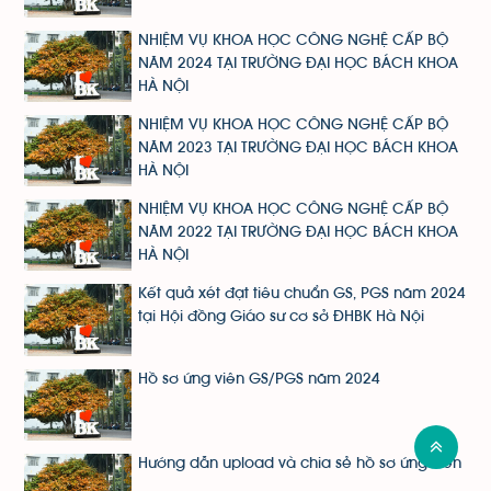
NHIỆM VỤ KHOA HỌC CÔNG NGHỆ CẤP BỘ
NĂM 2024 TẠI TRƯỜNG ĐẠI HỌC BÁCH KHOA
HÀ NỘI
NHIỆM VỤ KHOA HỌC CÔNG NGHỆ CẤP BỘ
NĂM 2023 TẠI TRƯỜNG ĐẠI HỌC BÁCH KHOA
HÀ NỘI
NHIỆM VỤ KHOA HỌC CÔNG NGHỆ CẤP BỘ
NĂM 2022 TẠI TRƯỜNG ĐẠI HỌC BÁCH KHOA
HÀ NỘI
Kết quả xét đạt tiêu chuẩn GS, PGS năm 2024
tại Hội đồng Giáo sư cơ sở ĐHBK Hà Nội
Hồ sơ ứng viên GS/PGS năm 2024
Hướng dẫn upload và chia sẻ hồ sơ ứng viên