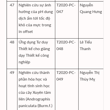
47
Nghiên cứu sự ảnh
T2020-PC-
Nguyễn
Vi
hưởng của pH dung
047
Quang Hưng
th
dịch ẩm tới tốc độ
họ
khô của mực trong
in offset
48
Ứng dụng Tư duy
T2020-PC-
Lê Tiểu
Vi
Thiết kế cho giảng
048
Thanh
th
dạy Thiết kế công
họ
nghiệp
49
Nghiên cứu thành
T2020-PC-
Nguyễn Thị
Vi
phần hóa học và
049
Thùy Mỵ
th
hoạt tính sinh học
họ
của cây Xuyên tâm
liên (Andrographis
paniculata (Burm.f.)