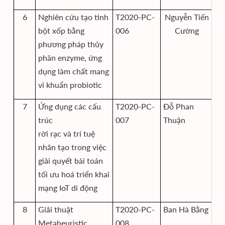
6
Nghiên cứu tạo tinh
T2020-PC-
Nguyễn Tiến
bột xốp bằng
006
Cường
phương pháp thủy
phân enzyme, ứng
dụng làm chất mang
vi khuẩn probiotic
7
Ứng dụng các cấu
T2020-PC-
Đỗ Phan
Vi
trúc
007
Thuận
C
rời rạc và trí tuệ
nhân tạo trong việc
giải quyết bài toán
tối ưu hoá triển khai
mạng IoT di động
8
Giải thuật
T2020-PC-
Ban Hà Bằng
Vi
Metaheuristic
008
C