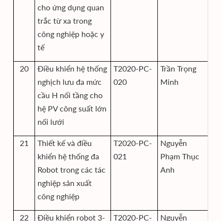
cho ứng dụng quan
trắc từ xa trong
công nghiệp hoặc y
tế
20
Điều khiển hệ thống
T2020-PC-
Trần Trọng
Vi
nghịch lưu đa mức
020
Minh
cầu H nối tầng cho
hệ PV công suất lớn
nối lưới
21
Thiết kế và điều
T2020-PC-
Nguyễn
Vi
khiển hệ thống đa
021
Phạm Thục
Robot trong các tác
Anh
nghiệp sản xuất
công nghiệp
22
Điều khiển robot 3-
T2020-PC-
Nguyễn
Vi