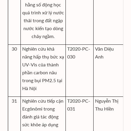
hằng số động học
quá trình xử lý nước
thải trong đất ngập
nước kiến tạo dòng
chảy ngầm.
30
Nghiên cứu khả
T2020-PC-
Văn Diệu
Vi
năng hấp thụ bức xạ
030
Anh
K
UV-Vis của thành
Mô
phần carbon nâu
trong bụi PM2.5 tại
Hà Nội
31
Nghiên cứu tiếp cận
T2020-PC-
Nguyễn Thị
Vi
Ecgônômi trong
031
Thu Hiền
K
đánh giá tác động
Mô
sức khỏe áp dụng