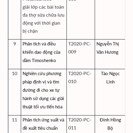
giải lớp các bài toán
đa thợ sửa chữa lưu
động với thời gian
bị chặn
9
T2020-PC-
Phân tích và điều
Nguyễn Thị
Vi
009
khiển dao động của
Vân Hương
dầm Timoshenko
10
T2020-PC-
Nghiên cứu phương
Tào Ngọc
Vi
010
pháp định vị và tìm
Linh
đường đi cho xe tự
hành sử dụng các giải
thuật tối ưu tiến hóa
11
T2020-PC-
Phân tích ứng suất và
Đinh Hồng
Vi
011
đề xuất tiêu chuẩn
Bộ