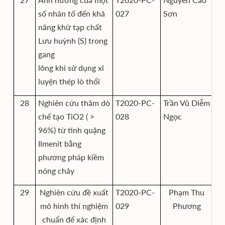
số nhân tố đến khả
027
Sơn
KT
năng khử tạp chất
Lưu huỳnh (S) trong
gang
lỏng khi sử dụng xỉ
luyện thép lò thổi
28
Nghiên cứu thăm dò
T2020-PC-
Trần Vũ Diễm
Vi
chế tạo TiO2 ( >
028
Ngọc
KT
96%) từ tinh quặng
Ilmenit bằng
phương pháp kiềm
nóng chảy
29
Nghiên cứu đề xuất
T2020-PC-
Phạm Thu
Vi
mô hình thí nghiệm
029
Phương
K
chuẩn để xác định
Mô