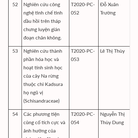
52
Nghiên cứu công
T2020-PC-
Đỗ Xuân
Vi
nghệ tinh chế tinh
052
Trường
th
dầu hồi trên tháp
họ
chưng luyện gián
đoạn chân không.
53
Nghiên cứu thành
T2020-PC-
Lê Thị Thùy
Vi
phần hóa học và
053
th
hoạt tính sinh học
họ
của cây Na rừng
thuộc chi Kadsura
họ ngũ vị
(Schisandraceae)
54
Các phương tiện
T2020-PC-
Nguyễn Thị
Vi
củng cố tích cực và
054
Thùy Dung
N
ảnh hưởng của