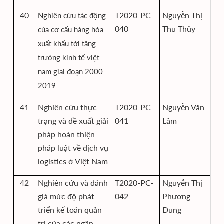
40
T2020-PC-
Nguyễn Thị
Nghiên cứu tác động
Vi
040
Thu Thủy
của cơ cấu hàng hóa
và
xuất khẩu tới tăng
trưởng kinh tế việt
nam giai đoạn 2000-
2019
41
Nghiên cứu thực
T2020-PC-
Nguyễn Văn
Vi
trạng và đề xuất giải
041
Lâm
và
pháp hoàn thiện
pháp luật về dịch vụ
logistics ở Việt Nam
42
Nghiên cứu và đánh
T2020-PC-
Nguyễn Thị
Vi
giá mức độ phát
042
Phương
và
triển kế toán quản
Dung
trị của các ngân