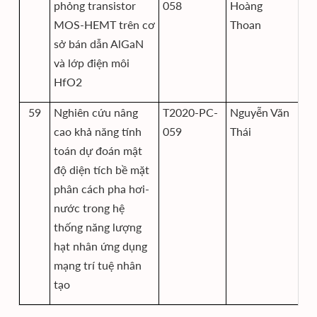
phỏng transistor
058
Hoàng
kỹ
MOS-HEMT trên cơ
Thoan
sở bán dẫn AlGaN
và lớp điện môi
HfO2
59
Nghiên cứu nâng
T2020-PC-
Nguyễn Văn
Vi
cao khả năng tính
059
Thái
kỹ
toán dự đoán mật
độ diện tích bề mặt
phân cách pha hơi-
nước trong hệ
thống năng lượng
hạt nhân ứng dụng
mạng trí tuệ nhân
tạo