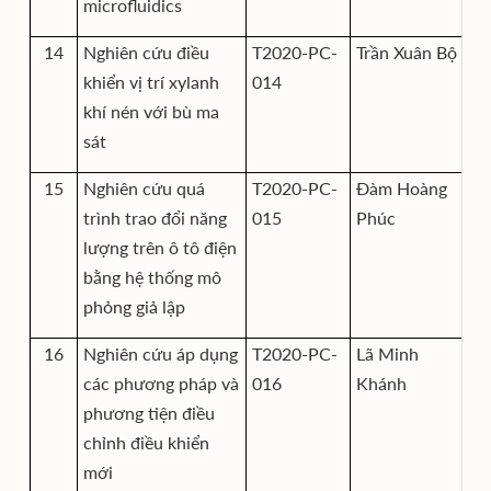
microfluidics
14
Nghiên cứu điều
T2020-PC-
Trần Xuân Bộ
Vi
khiển vị trí xylanh
014
độ
khí nén với bù ma
sát
15
Nghiên cứu quá
T2020-PC-
Đàm Hoàng
Vi
trình trao đổi năng
015
Phúc
độ
lượng trên ô tô điện
bằng hệ thống mô
phỏng giả lập
16
Nghiên cứu áp dụng
T2020-PC-
Lã Minh
Vi
các phương pháp và
016
Khánh
phương tiện điều
chỉnh điều khiển
mới