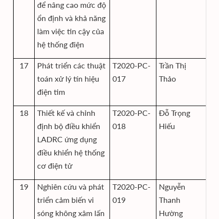
để nâng cao mức độ
ổn định và khả năng
làm việc tin cậy của
hệ thống điện
17
Phát triển các thuật
T2020-PC-
Trần Thị
Vi
toán xử lý tín hiệu
017
Thảo
điện tim
18
Thiết kế và chỉnh
T2020-PC-
Đỗ Trọng
Vi
định bộ điều khiển
018
Hiếu
LADRC ứng dụng
điều khiển hệ thống
cơ điện tử
19
Nghiên cứu và phát
T2020-PC-
Nguyễn
Vi
triển cảm biến vi
019
Thanh
sóng không xâm lấn
Hường