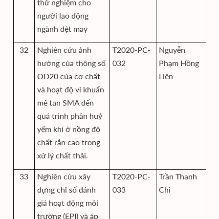
thử nghiệm cho
người lao động
ngành dệt may
32
Nghiên cứu ảnh
T2020-PC-
Nguyễn
Vi
hưởng của thông số
032
Phạm Hồng
K
OD20 của cơ chất
Liên
Mô
và hoạt độ vi khuẩn
mê tan SMA đến
quá trình phân huỷ
yếm khí ở nồng độ
chất rắn cao trong
xử lý chất thải.
33
Nghiên cứu xây
T2020-PC-
Trần Thanh
Vi
dựng chỉ số đánh
033
Chi
K
giá hoạt động môi
Mô
trường (EPI) và áp