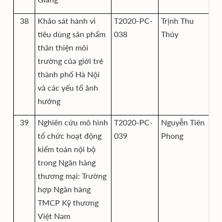
38
Khảo sát hành vi
T2020-PC-
Trịnh Thu
Vi
tiêu dùng sản phẩm
038
Thủy
và
thân thiện môi
trường của giới trẻ
thành phố Hà Nội
và các yếu tố ảnh
hưởng
39
Nghiên cứu mô hình
T2020-PC-
Nguyễn Tiên
Vi
tổ chức hoạt động
039
Phong
và
kiểm toán nội bộ
trong Ngân hàng
thương mại: Trường
hợp Ngân hàng
TMCP Kỹ thương
Việt Nam