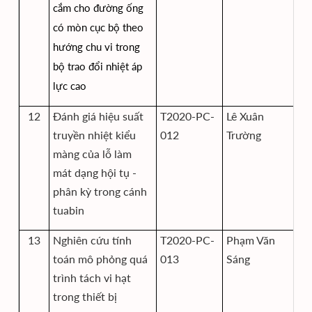
cắm cho đường ống
có mòn cục bộ theo
hướng chu vi trong
bộ trao đổi nhiệt áp
lực cao
12
Đánh giá hiệu suất
T2020-PC-
Lê Xuân
Vi
truyền nhiệt kiểu
012
Trường
độ
màng của lỗ làm
mát dạng hội tụ -
phân kỳ trong cánh
tuabin
13
Nghiên cứu tính
T2020-PC-
Phạm Văn
Vi
toán mô phỏng quá
013
Sáng
độ
trình tách vi hạt
trong thiết bị