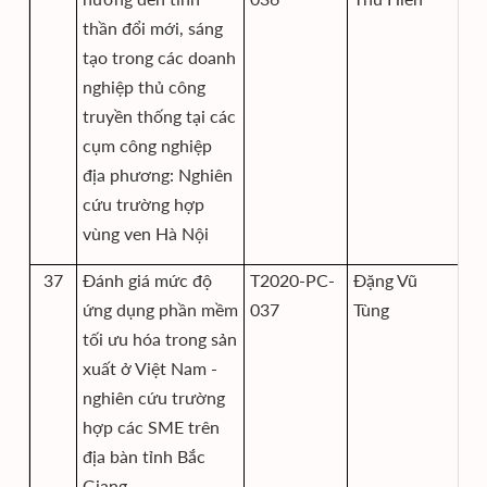
và
thần đổi mới, sáng
tạo trong các doanh
nghiệp thủ công
truyền thống tại các
cụm công nghiệp
địa phương: Nghiên
cứu trường hợp
vùng ven Hà Nội
37
Đánh giá mức độ
T2020-PC-
Đặng Vũ
Vi
ứng dụng phần mềm
037
Tùng
và
tối ưu hóa trong sản
xuất ở Việt Nam -
nghiên cứu trường
hợp các SME trên
địa bàn tỉnh Bắc
Giang