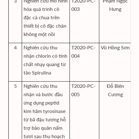
3
Nghiên cứu mô hình
T2020-PC-
Phạm Ngọc
hóa quá trình cô
003
Hưng
đặc cà chua trên
thiết bị cô đặc chân
không một nồi
4
Nghiên cứu thu
T2020-PC-
Vũ Hồng Sơn
nhận chlorin có tính
004
chất nhạy quang từ
tảo Spirulina
5
Nghiên cứu thu
T2020-PC-
Đỗ Biên
nhận và bước đầu
005
Cương
ứng dụng peptid
kìm hãm tyrosinase
từ bã đậu tương hỗ
trợ bảo quản nấm
tươi sau thu hoạch