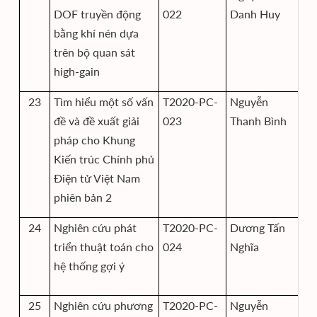
DOF truyền động
022
Danh Huy
bằng khí nén dựa
trên bộ quan sát
high-gain
23
Tìm hiểu một số vấn
T2020-PC-
Nguyễn
Vi
đề và đề xuất giải
023
Thanh Bình
tử
pháp cho Khung
th
Kiến trúc Chính phủ
Điện tử Việt Nam
phiên bản 2
24
Nghiên cứu phát
T2020-PC-
Dương Tấn
Vi
triển thuật toán cho
024
Nghĩa
tử
hệ thống gợi ý
th
25
Nghiên cứu phương
T2020-PC-
Nguyễn
Vi