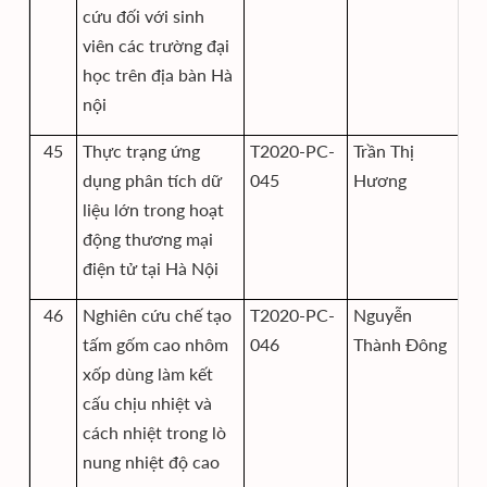
cứu đối với sinh
viên các trường đại
học trên địa bàn Hà
nội
45
Thực trạng ứng
T2020-PC-
Trần Thị
Vi
dụng phân tích dữ
045
Hương
và
liệu lớn trong hoạt
động thương mại
điện tử tại Hà Nội
46
Nghiên cứu chế tạo
T2020-PC-
Nguyễn
Vi
tấm gốm cao nhôm
046
Thành Đông
th
xốp dùng làm kết
họ
cấu chịu nhiệt và
cách nhiệt trong lò
nung nhiệt độ cao