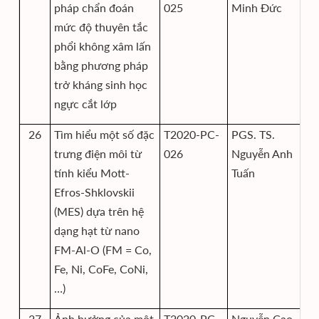
pháp chẩn đoán
025
Minh Đức
tử
mức độ thuyên tắc
th
phổi không xâm lấn
bằng phương pháp
trở kháng sinh học
ngực cắt lớp
26
Tìm hiểu một số đặc
T2020-PC-
PGS. TS.
Vi
trưng điện môi từ
026
Nguyễn Anh
tính kiểu Mott-
Tuấn
Efros-Shklovskii
(MES) dựa trên hệ
dạng hạt từ nano
FM-Al-O (FM = Co,
Fe, Ni, CoFe, CoNi,
…)
27
Ảnh hưởng của một
T2020-PC-
Nguyễn Cao
Vi