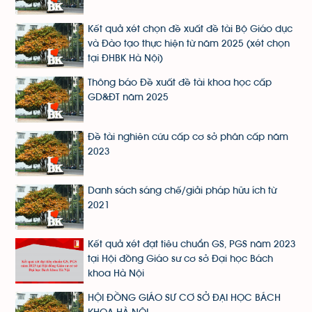
Kết quả xét chọn đề xuất đề tài Bộ Giáo dục
và Đào tạo thực hiện từ năm 2025 (xét chọn
tại ĐHBK Hà Nội)
Thông báo Đề xuất đề tài khoa học cấp
GD&ĐT năm 2025
Đề tài nghiên cứu cấp cơ sở phân cấp năm
2023
Danh sách sáng chế/giải pháp hữu ích từ
2021
Kết quả xét đạt tiêu chuẩn GS, PGS năm 2023
tại Hội đồng Giáo sư cơ sở Đại học Bách
khoa Hà Nội
HỘI ĐỒNG GIÁO SƯ CƠ SỞ ĐẠI HỌC BÁCH