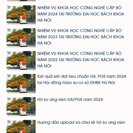
NHIỆM VỤ KHOA HỌC CÔNG NGHỆ CẤP BỘ
NĂM 2024 TẠI TRƯỜNG ĐẠI HỌC BÁCH KHOA
HÀ NỘI
NHIỆM VỤ KHOA HỌC CÔNG NGHỆ CẤP BỘ
NĂM 2023 TẠI TRƯỜNG ĐẠI HỌC BÁCH KHOA
HÀ NỘI
NHIỆM VỤ KHOA HỌC CÔNG NGHỆ CẤP BỘ
NĂM 2022 TẠI TRƯỜNG ĐẠI HỌC BÁCH KHOA
HÀ NỘI
Kết quả xét đạt tiêu chuẩn GS, PGS năm 2024
tại Hội đồng Giáo sư cơ sở ĐHBK Hà Nội
Hồ sơ ứng viên GS/PGS năm 2024
Hướng dẫn upload và chia sẻ hồ sơ ứng viên