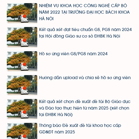
NHIỆM VỤ KHOA HỌC CÔNG NGHỆ CẤP BỘ
NĂM 2022 TẠI TRƯỜNG ĐẠI HỌC BÁCH KHOA
HÀ NỘI
Kết quả xét đạt tiêu chuẩn GS, PGS năm 2024
tại Hội đồng Giáo sư cơ sở ĐHBK Hà Nội
Hồ sơ ứng viên GS/PGS năm 2024
Hướng dẫn upload và chia sẻ hồ sơ ứng viên
Kết quả xét chọn đề xuất đề tài Bộ Giáo dục
và Đào tạo thực hiện từ năm 2025 (xét chọn
tại ĐHBK Hà Nội)
Thông báo Đề xuất đề tài khoa học cấp
GD&ĐT năm 2025