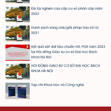
Đề tài nghiên cứu cấp cơ sở phân cấp năm
2023
Danh sách sáng chế/giải pháp hữu ích từ
2021
Kết quả xét đạt tiêu chuẩn GS, PGS năm 2023
tại Hội đồng Giáo sư cơ sở Đại học Bách
khoa Hà Nội
HỘI ĐỒNG GIÁO SƯ CƠ SỞ ĐẠI HỌC BÁCH
KHOA HÀ NỘI
Tạp chí Khoa học và Công nghệ