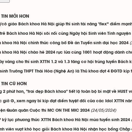
TIN MỚI HƠN
/cô giáo Bách khoa Hà Nội giúp thí sinh tài năng ‘flex” điểm mạn
 trẻ Bách khoa Hà Nội sôi nổi cùng Ngày hội Sinh viên Tình nguyện
(
 khoa Hà Nội chính thức công bố Đề án Tuyển sinh đại học 2024
 khoa Hà Nội chào hè 2024 rực lửa cùng 1001 hoạt động dành cho
ày vàng cho thí sinh XTTN 1.2 và 1.3 tăng cơ hội trúng tuyển Bách 
sinh Trường THPT Thái Hòa (Nghệ An) là Thủ khoa đợt 4 ĐGTD kíp t
TIN CŨ HƠN
g 2 phút hơn, "trai đẹp Bách khoa" tiết lộ toàn bộ bí mật về HUST v
c giờ G, xem ngay bí kíp đạt điểm tuyệt đối của các Idol XTTN n
(24/05/2024)
iện Quán quân Cuộc thi MC ON THE MIC 2024
” kỷ lục phương thức XTTN Bách khoa Hà Nội mùa tuyển sinh 2024
inh viên vượt khó học giỏi Bách khoa Hà Nội nhận học bổng Chắp