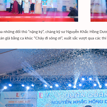
a những đối thủ “nặng ký”, chàng kỹ sư Nguyễn Khắc Hồng Dươn
án giả bằng ca khúc “Chảy đi sông ơi”, xuất sắc vượt qua các thí