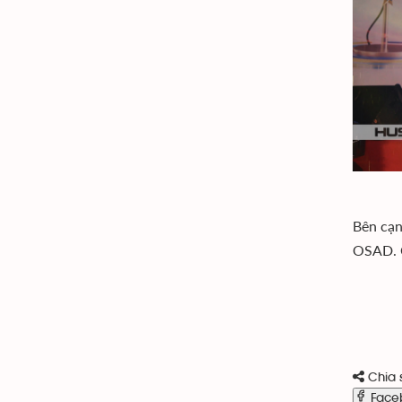
Bên cạn
OSAD. C
Chia 
Face