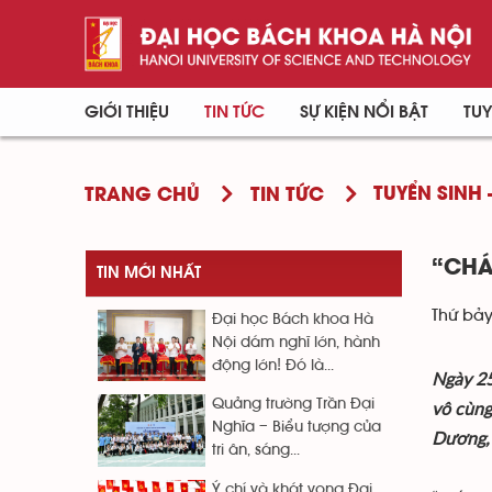
GIỚI THIỆU
TIN TỨC
SỰ KIỆN NỔI BẬT
TUY
TUYỂN SINH 
TRANG CHỦ
TIN TỨC
“CHÁ
TIN MỚI NHẤT
Thứ bảy
Đại học Bách khoa Hà
Nội dám nghĩ lớn, hành
động lớn! Đó là...
Ngày 25
Quảng trường Trần Đại
vô cùng
Nghĩa – Biểu tượng của
Dương,
tri ân, sáng...
Ý chí và khát vọng Đại