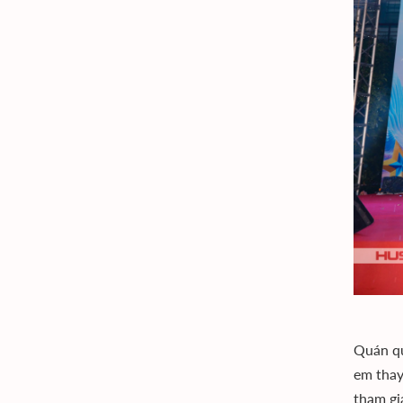
Quán qu
em thay
tham gi