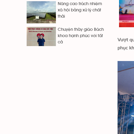
Nâng cao trách nhiệm
xã hội bằng xử lý chất
thải
Chuyện thầy giáo Bách
khoa hạnh phúc với tất
Vượt qu
cả
phục kh