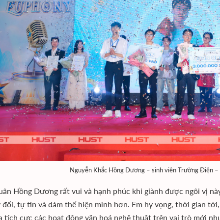
Nguyễn Khắc Hồng Dương – sinh viên Trường Điện – Đ
ân Hồng Dương rất vui và hạnh phúc khi giành được ngôi vị này.
 đổi, tự tin và dám thể hiện mình hơn. Em hy vọng, thời gian tới
a tích cực các hoạt động văn hoá nghệ thuật trên vai trò mới nh