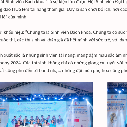
hát Sinh viên Bách khoa” là sự kiện lớn được Hội Sinh viên Đại 
g đảo HUSTers tài năng tham gia. Đây là sân chơi bổ ích, nơi cá
i lẻ” của mình.
i khẩu hiệu: “Chúng ta là Sinh viên Bách khoa. Chúng ta có sức 
i cuộc thi, các thí sinh và khán giả đã hết mình với sức trẻ, với đ
inh xuất sắc là những sinh viên tài năng, mang đậm màu sắc âm 
hony 2024. Các thí sinh không chỉ có những giọng ca tuyệt vời
rất công phu đến từ band nhạc, những đội múa phụ hoạ công ph