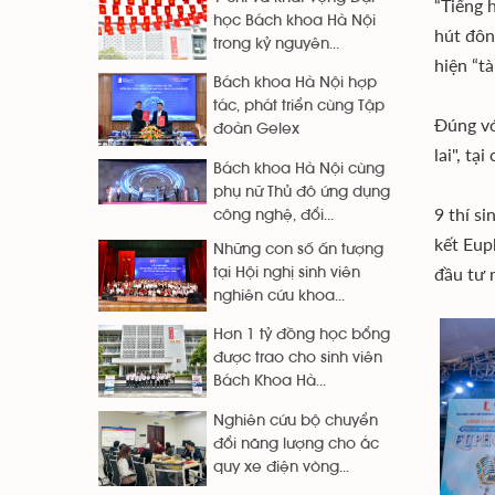
“Tiếng 
học Bách khoa Hà Nội
hút đôn
trong kỷ nguyên...
hiện “tà
Bách khoa Hà Nội hợp
tác, phát triển cùng Tập
Đúng vớ
đoàn Gelex
lai", tạ
Bách khoa Hà Nội cùng
phụ nữ Thủ đô ứng dụng
9 thí s
công nghệ, đổi...
kết Eup
Những con số ấn tượng
đầu tư 
tại Hội nghị sinh viên
nghiên cứu khoa...
Hơn 1 tỷ đồng học bổng
được trao cho sinh viên
Bách Khoa Hà...
Nghiên cứu bộ chuyển
đổi năng lượng cho ắc
quy xe điện vòng...