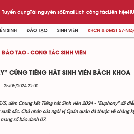
Tuyển dụng
Tài nguyên số
Email
Lịch công tác
Liên hệ
eHU
ỂN SINH
ĐÀO TẠO
SINH VIÊN
KHCN & ĐMST 57-NQ
- ĐÀO TẠO - CÔNG TÁC SINH VIÊN
Y” CÙNG TIẾNG HÁT SINH VIÊN BÁCH KHOA
 - 25/05/2024 22:00
/5, đêm Chung kết Tiếng hát Sinh viên 2024 - “Euphony” đã diễn
 xuất sắc. Chủ nhân của ngôi vị Quán quân đã thuộc về chàng 
 mang số báo danh 07.