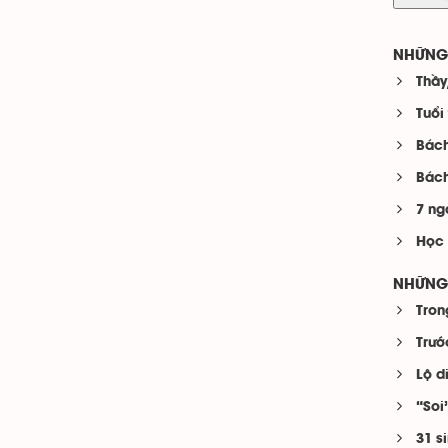
NHỮNG 
Thầy
Tuổi
Bách
Bách
7 ng
Học 
NHỮNG 
Tron
Trướ
Lộ d
“Soi
31 s