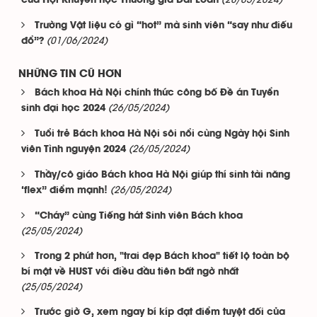
(28/05/2024)
của Hội Khuyến học Thương gia Đài Loan
Trường Vật liệu có gì “hot” mà sinh viên “say như điếu
(01/06/2024)
đổ”?
NHỮNG TIN CŨ HƠN
Bách khoa Hà Nội chính thức công bố Đề án Tuyển
(26/05/2024)
sinh đại học 2024
Tuổi trẻ Bách khoa Hà Nội sôi nổi cùng Ngày hội Sinh
(26/05/2024)
viên Tình nguyện 2024
Thầy/cô giáo Bách khoa Hà Nội giúp thí sinh tài năng
(26/05/2024)
‘flex” điểm mạnh!
“Cháy” cùng Tiếng hát Sinh viên Bách khoa
(25/05/2024)
Trong 2 phút hơn, "trai đẹp Bách khoa" tiết lộ toàn bộ
bí mật về HUST với điều đầu tiên bất ngờ nhất
(25/05/2024)
Trước giờ G, xem ngay bí kíp đạt điểm tuyệt đối của