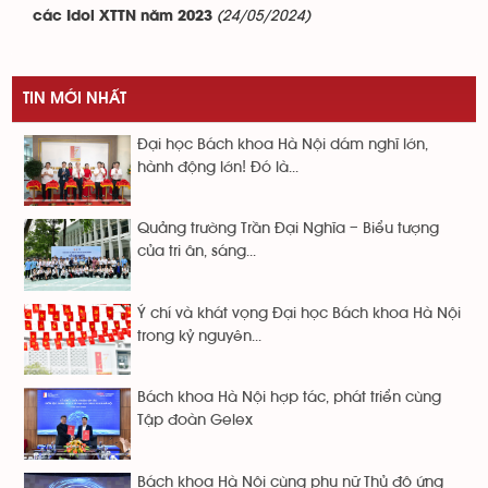
(24/05/2024)
các Idol XTTN năm 2023
TIN MỚI NHẤT
Đại học Bách khoa Hà Nội dám nghĩ lớn,
hành động lớn! Đó là...
Quảng trường Trần Đại Nghĩa – Biểu tượng
của tri ân, sáng...
Ý chí và khát vọng Đại học Bách khoa Hà Nội
trong kỷ nguyên...
Bách khoa Hà Nội hợp tác, phát triển cùng
Tập đoàn Gelex
Bách khoa Hà Nội cùng phụ nữ Thủ đô ứng