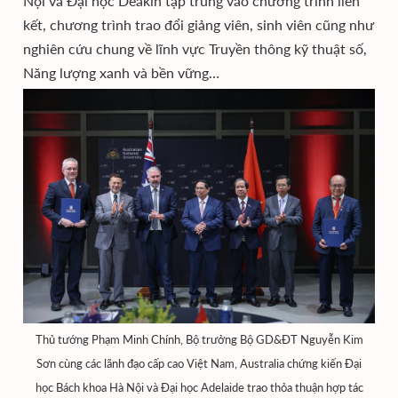
Nội và Đại học Deakin tập trung vào chương trình liên
kết, chương trình trao đổi giảng viên, sinh viên cũng như
nghiên cứu chung về lĩnh vực Truyền thông kỹ thuật số,
Năng lượng xanh và bền vững…
Thủ tướng Phạm Minh Chính, Bộ trưởng Bộ GD&ĐT Nguyễn Kim
Sơn cùng các lãnh đạo cấp cao Việt Nam, Australia chứng kiến Đại
học Bách khoa Hà Nội và Đại học Adelaide trao thỏa thuận hợp tác