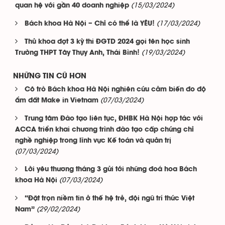
(15/03/2024)
quan hệ với gần 40 doanh nghiệp
(17/03/2024)
Bách khoa Hà Nội – Chỉ có thể là YÊU!
Thủ khoa đợt 3 kỳ thi ĐGTD 2024 gọi tên học sinh
(19/03/2024)
Trường THPT Tây Thụy Anh, Thái Bình!
NHỮNG TIN CŨ HƠN
Cô trò Bách khoa Hà Nội nghiên cứu cảm biến đo độ
(07/03/2024)
ẩm đất Make in Vietnam
Trung tâm Đào tạo liên tục, ĐHBK Hà Nội hợp tác với
ACCA triển khai chương trình đào tạo cấp chứng chỉ
nghề nghiệp trong lĩnh vực Kế toán và quản trị
(07/03/2024)
Lời yêu thương tháng 3 gửi tới những đoá hoa Bách
(07/03/2024)
khoa Hà Nội
“Đặt trọn niềm tin ở thế hệ trẻ, đội ngũ trí thức Việt
(29/02/2024)
Nam”