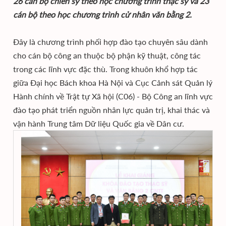
26 cán bộ chiến sỹ theo học chương trình thạc sỹ và 23
cán bộ theo học chương trình cử nhân văn bằng 2.
Đây là chương trình phối hợp đào tạo chuyên sâu dành
cho cán bộ công an thuộc bộ phận kỹ thuật, công tác
trong các lĩnh vực đặc thù. Trong khuôn khổ hợp tác
giữa Đại học Bách khoa Hà Nội và Cục Cảnh sát Quản lý
Hành chính về Trật tự Xã hội (C06) - Bộ Công an lĩnh vực
đào tạo phát triển nguồn nhân lực quản trị, khai thác và
vận hành Trung tâm Dữ liệu Quốc gia về Dân cư.