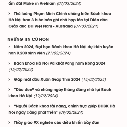
(07/03/2024)
ẩm đất Make in Vietnam
Thủ tướng Phạm Minh Chính chứng kiến Bách khoa
Hà Nội trao 3 biên bản ghi nhớ hợp tác tại Diễn đàn
(07/03/2024)
Giáo dục ĐH Việt Nam - Australia
NHỮNG TIN CŨ HƠN
Năm 2024, Đại học Bách khoa Hà Nội dự kiến tuyển
(21/02/2024)
hơn 9.200 sinh viên
Bách khoa Hà Nội và khát vọng năm Rồng 2024
(15/02/2024)
(14/02/2024)
Gặp mặt đầu Xuân Giáp Thìn 2024
“Đức đen” và những ngày tháng đáng nhớ tại Bách
(12/02/2024)
khoa Hà Nội
“Người Bách khoa tài năng, chính trực giúp ĐHBK Hà
(09/02/2024)
Nội ngày càng phát triển"
Thầy giáo 9X nghiên cứu điều khiển bầy đàn