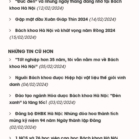
“Đức đen” và những ngày tháng đáng nhớ tại Bách
(12/02/2024)
khoa Hà Nội
(14/02/2024)
Gặp mặt đầu Xuân Giáp Thìn 2024
Bách khoa Hà Nội và khát vọng năm Rồng 2024
(15/02/2024)
NHỮNG TIN CŨ HƠN
“Tốt nghiệp hơn 35 năm, tôi vẫn nằm mơ về Bách
(05/02/2024)
khoa Hà Nội”
Người Bách khoa được Hiệp hội vật liệu thế giới vinh
(04/02/2024)
danh
Đào tạo ngành Hóa dược Bách khoa Hà Nội: “Đèn
(03/02/2024)
xanh” là tăng tốc!
Đảng bộ ĐHBK Hà Nội: Những đóa hoa thành tích
mừng kỷ niệm 94 năm Ngày thành lập Đảng
(02/02/2024)
1 NCS và 76 học viên cao học Bách khoa Hà Nội