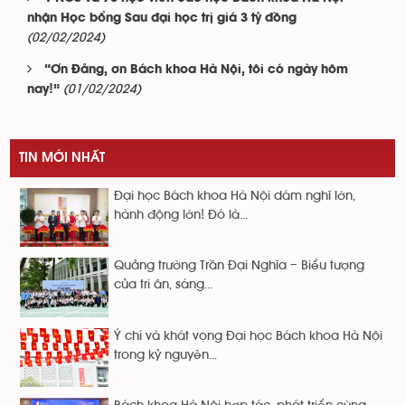
nhận Học bổng Sau đại học trị giá 3 tỷ đồng
(02/02/2024)
“Ơn Đảng, ơn Bách khoa Hà Nội, tôi có ngày hôm
(01/02/2024)
nay!”
TIN MỚI NHẤT
Đại học Bách khoa Hà Nội dám nghĩ lớn,
hành động lớn! Đó là...
Quảng trường Trần Đại Nghĩa – Biểu tượng
của tri ân, sáng...
Ý chí và khát vọng Đại học Bách khoa Hà Nội
trong kỷ nguyên...