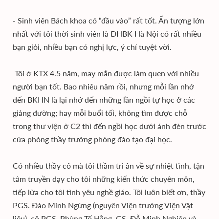
- Sinh viên Bách khoa có “đầu vào” rất tốt. Ấn tượng lớn
nhất với tôi thời sinh viên là ĐHBK Hà Nội có rất nhiều
bạn giỏi, nhiều bạn có nghị lực, ý chí tuyệt vời.
Tôi ở KTX 4.5 năm, may mắn được làm quen với nhiều
người bạn tốt. Bao nhiêu năm rồi, nhưng mỗi lần nhớ
đến BKHN là lại nhớ đến những lần ngồi tự học ở các
giảng đường; hay mỗi buổi tối, không tìm được chỗ
trong thư viện ở C2 thì đến ngồi học dưới ánh đèn trước
cửa phòng thầy trưởng phòng đào tạo đại học.
Có nhiều thầy cô mà tôi thầm tri ân về sự nhiệt tình, tận
tâm truyền dạy cho tôi những kiến thức chuyên môn,
tiếp lửa cho tôi tình yêu nghề giáo. Tôi luôn biết ơn, thầy
PGS. Đào Minh Ngừng (nguyên Viện trưởng Viện Vật
liệu), cô PGS. Phùng Tố Hằng, GS. Đỗ Minh Nghiệp và