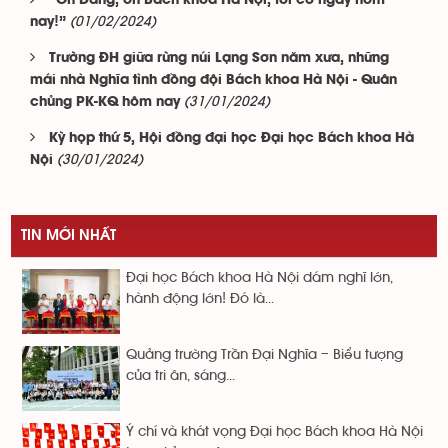
“Ơn Đảng, ơn Bách khoa Hà Nội, tôi có ngày hôm
(01/02/2024)
nay!”
Trường ĐH giữa rừng núi Lạng Sơn năm xưa, những
mái nhà Nghĩa tình đồng đội Bách khoa Hà Nội - Quân
(31/01/2024)
chủng PK-KQ hôm nay
Kỳ họp thứ 5, Hội đồng đại học Đại học Bách khoa Hà
(30/01/2024)
Nội
TIN MỚI NHẤT
Đại học Bách khoa Hà Nội dám nghĩ lớn,
hành động lớn! Đó là...
Quảng trường Trần Đại Nghĩa – Biểu tượng
của tri ân, sáng...
Ý chí và khát vọng Đại học Bách khoa Hà Nội