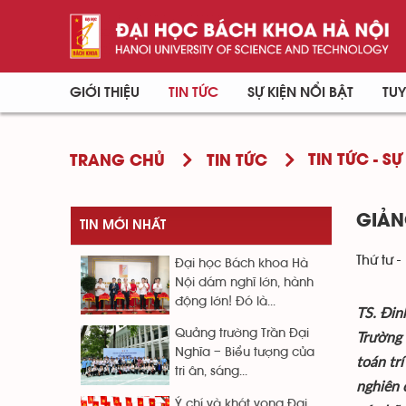
GIỚI THIỆU
TIN TỨC
SỰ KIỆN NỔI BẬT
TUY
TIN TỨC - SỰ
TRANG CHỦ
TIN TỨC
GIẢN
TIN MỚI NHẤT
Thứ tư -
Đại học Bách khoa Hà
Nội dám nghĩ lớn, hành
động lớn! Đó là...
TS. Đin
Quảng trường Trần Đại
Trường 
Nghĩa – Biểu tượng của
toán tr
tri ân, sáng...
nghiên 
Ý chí và khát vọng Đại