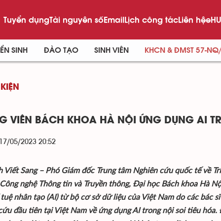
Tuyển dụng
Tài nguyên số
Email
Lịch công tác
Liên hệ
eHU
ỂN SINH
ĐÀO TẠO
SINH VIÊN
KHCN & ĐMST 57-NQ
 KIỆN
G VIÊN BÁCH KHOA HÀ NỘI ỨNG DỤNG AI TR
 17/05/2023 20:52
h Viết Sang – Phó Giám đốc Trung tâm Nghiên cứu quốc tế về Trí
Công nghệ Thông tin và Truyền thông, Đại học Bách khoa Hà Nộ
í tuệ nhân tạo (AI) từ bộ cơ sở dữ liệu của Việt Nam do các bác s
cứu đầu tiên tại Việt Nam về ứng dụng AI trong nội soi tiêu hóa.