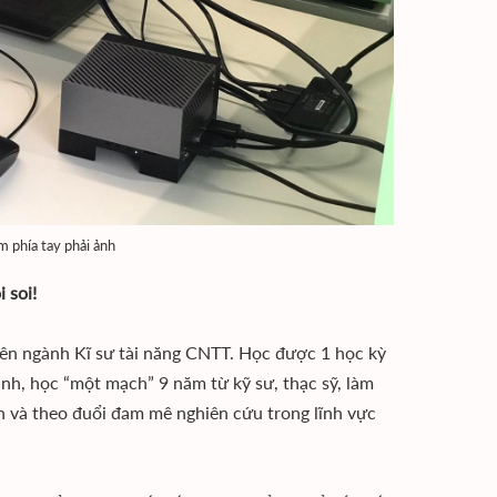
m phía tay phải ảnh
 soi!
yên ngành Kĩ sư tài năng CNTT. Học được 1 học kỳ
nh, học “một mạch” 9 năm từ kỹ sư, thạc sỹ, làm
ên và theo đuổi đam mê nghiên cứu trong lĩnh vực