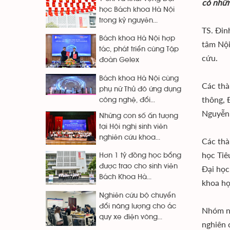
có nhữn
học Bách khoa Hà Nội
trong kỷ nguyên...
TS. Đin
Bách khoa Hà Nội hợp
tâm Nội
tác, phát triển cùng Tập
cứu.
đoàn Gelex
Bách khoa Hà Nội cùng
Các thà
phụ nữ Thủ đô ứng dụng
thông, 
công nghệ, đổi...
Nguyễn 
Những con số ấn tượng
tại Hội nghị sinh viên
nghiên cứu khoa...
Các thà
học Tiê
Hơn 1 tỷ đồng học bổng
được trao cho sinh viên
Đại học
Bách Khoa Hà...
khoa họ
Nghiên cứu bộ chuyển
đổi năng lượng cho ắc
Nhóm ng
quy xe điện vòng...
nghiên 