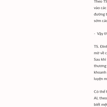
Theo TS
vào các
đường t
sớm các
- Vậy th
TS. Đin
mờ về c
Sau khi
thương n
khoanh 
luyện m
Có thể h
AI, the
biết mệ