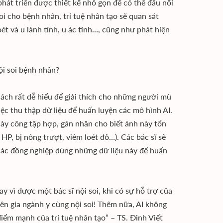
phát triển được thiết kế nhỏ gọn để có thể đấu nối
soi cho bệnh nhân, trí tuệ nhân tạo sẽ quan sát
ét và u lành tính, u ác tính…, cũng như phát hiện
nội soi bệnh nhân?
 cách rất dễ hiểu để giải thích cho những người mù
iệc thu thập dữ liệu để huấn luyện các mô hình AI.
 dày công tập hợp, gán nhãn cho biết ảnh này tổn
 HP, bị nông trượt, viêm loét đỏ…). Các bác sĩ sẽ
các đồng nghiệp dùng những dữ liệu này để huấn
ay vì được một bác sĩ nội soi, khi có sự hỗ trợ của
n gia ngành y cùng nội soi! Thêm nữa, AI không
điểm mạnh của trí tuệ nhân tạo” – TS. Đinh Viết