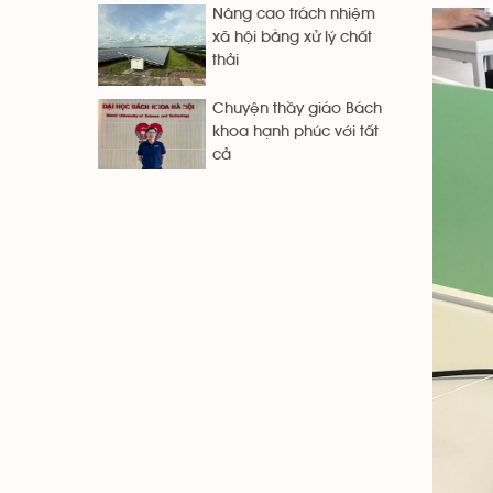
Nâng cao trách nhiệm
xã hội bằng xử lý chất
thải
Chuyện thầy giáo Bách
khoa hạnh phúc với tất
cả