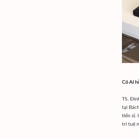
Có AI h
TS. Đin
tại Bác
tiến sĩ
trí tuệ 