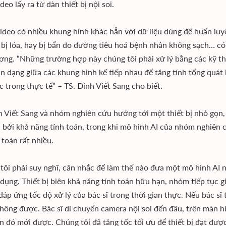
deo lấy ra từ dàn thiết bị nội soi.
ideo có nhiều khung hình khác hẳn với dữ liệu dùng để huấn luy
, bị lóa, hay bị bẩn do đường tiêu hoá bệnh nhân không sạch… c
ơng. “Những trường hợp này chúng tôi phải xử lý bằng các kỹ t
n dạng giữa các khung hình kế tiếp nhau để tăng tính tổng quát
c trong thực tế” – TS. Đinh Viết Sang cho biết.
h Viết Sang và nhóm nghiên cứu hướng tới một thiết bị nhỏ gọn, g
n bởi khả năng tính toán, trong khi mô hình AI của nhóm nghiên
 toán rất nhiều.
tôi phải suy nghĩ, cân nhắc để làm thế nào đưa một mô hình AI nặn
dụng. Thiết bị biên khả năng tính toán hữu hạn, nhóm tiếp tục gi
đáp ứng tốc độ xử lý của bác sĩ trong thời gian thực. Nếu bác sĩ 
không được. Bác sĩ di chuyển camera nội soi đến đâu, trên màn hì
n đó mới được. Chúng tôi đã tăng tốc tối ưu để thiết bị đạt được