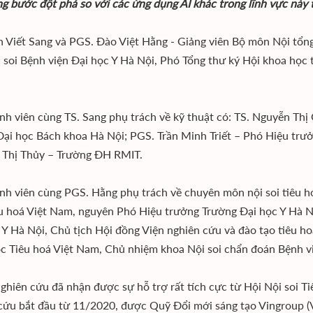
g bước đột phá so với các ứng dụng AI khác trong lĩnh vực này t
h Viết Sang và PGS. Đào Việt Hằng - Giảng viên Bộ môn Nội tổ
 soi Bệnh viện Đại học Y Hà Nội, Phó Tổng thư ký Hội khoa học 
nh viên cùng TS. Sang phụ trách về kỹ thuật có: TS. Nguyễn Th
Đại học Bách khoa Hà Nội; PGS. Trần Minh Triết – Phó Hiệu 
Thị Thủy – Trường ĐH RMIT.
nh viên cùng PGS. Hằng phụ trách về chuyên môn nội soi tiêu 
u hoá Việt Nam, nguyên Phó Hiệu trưởng Trường Đại học Y Hà N
 Y Hà Nội, Chủ tịch Hội đồng Viện nghiên cứu và đào tạo tiêu h
c Tiêu hoá Việt Nam, Chủ nhiệm khoa Nội soi chẩn đoán Bệnh vi
hiên cứu đã nhận được sự hỗ trợ rất tích cực từ Hội Nội soi Tiê
cứu bắt đầu từ 11/2020, được Quỹ Đổi mới sáng tạo Vingroup (Vi