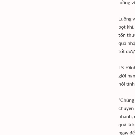
luồng vi
Luồng v
bọt khí
tổn thư
quả nhậ
tốt đượ
TS. Đin
giới hạ
hỏi tính
“Chúng 
chuyên 
nhanh, 
quả là 
ngay đế