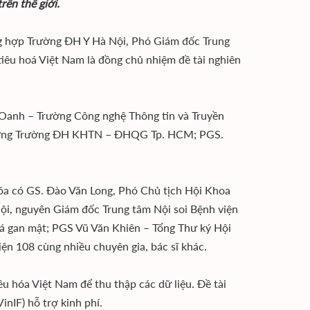
rên thế giới.
ng hợp Trường ĐH Y Hà Nội, Phó Giám đốc Trung
tiêu hoá Việt Nam là đồng chủ nhiệm đề tài nghiên
ị Oanh – Trường Công nghệ Thông tin và Truyền
trưởng Trường ĐH KHTN – ĐHQG Tp. HCM; PGS.
hóa có GS. Đào Văn Long, Phó Chủ tịch Hội Khoa
ội, nguyên Giám đốc Trung tâm Nội soi Bệnh viện
oá gan mật; PGS Vũ Văn Khiên – Tổng Thư ký Hội
ện 108 cùng nhiều chuyên gia, bác sĩ khác.
u hóa Việt Nam để thu thập các dữ liệu. Đề tài
nIF) hỗ trợ kinh phí.