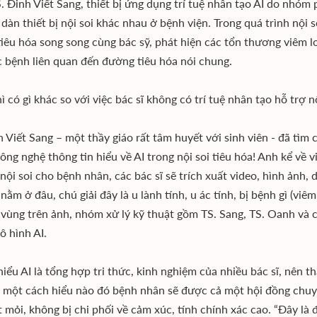
. Đinh Viết Sang, thiết bị ứng dụng trí tuệ nhân tạo AI do nhóm 
 dàn thiết bị nội soi khác nhau ở bệnh viện. Trong quá trình nội 
iêu hóa song song cùng bác sỹ, phát hiện các tổn thương viêm lo
 bệnh liên quan đến đường tiêu hóa nói chung.
ì có gì khác so với việc bác sĩ không có trí tuệ nhân tạo hỗ trợ 
h Viết Sang – một thầy giáo rất tâm huyết với sinh viên - đã tìm
ông nghệ thông tin hiểu về AI trong nội soi tiêu hóa! Anh kể về v
 nội soi cho bệnh nhân, các bác sĩ sẽ trích xuất video, hình ảnh,
ằm ở đâu, chú giải đây là u lành tính, u ác tính, bị bệnh gì (viêm
vùng trên ảnh, nhóm xử lý kỹ thuật gồm TS. Sang, TS. Oanh và 
ô hình AI.
iểu AI là tổng hợp tri thức, kinh nghiệm của nhiều bác sĩ, nên th
o một cách hiểu nào đó bệnh nhân sẽ được cả một hội đồng chuyê
t mỏi, không bị chi phối về cảm xúc, tính chính xác cao. “Đây là 