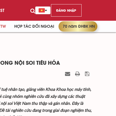
ST
ĐĂNG NHẬP
/TW
HỢP TÁC ĐỐI NGOẠI
70 năm ĐHBK HN
ONG NỘI SOI TIÊU HÓA
 tuệ nhân tạo, giảng viên Khoa Khoa học máy tính,
i cùng nhóm nghiên cứu đã xây dựng các thuật
ĩ nội soi Việt Nam thu thập và gán nhãn. Đây là
 Đề tài nghiên cứu đang trong giai đoạn nghiệm thu,