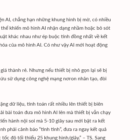
ện AI, chẳng hạn những khung hình bị mờ, có nhiều
ó thể khiến mô hình AI nhận dạng nhầm hoặc bỏ sót
huật khác nhau như ép buộc tính đồng nhất về kết
 hóa của mô hình AI. Có như vậy AI mới hoạt động
iá thành rẻ. Nhưng nếu thiết bị nhỏ gọn lại sẽ bị
 cứu sử dụng công nghệ mạng nơron nhân tạo, đòi
g dữ liệu, tính toán rất nhiều lên thiết bị biên
ải bài toán đưa mô hình AI lên mà thiết bị vẫn chạy
tiến hành nội soi mà 5-10 giây sau mới bật ra kết
nh phải cảnh báo “tinh tinh”, đưa ra ngay kết quả
 tốc độ tối thiểu 25 khung hình/giây.” – TS. Sang