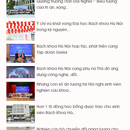
Quảng trường Trần Đại Nghĩa – Biểu tượng
của tri ân, sáng...
Ý chí và khát vọng Đại học Bách khoa Hà Nội
trong kỷ nguyên...
Bách khoa Hà Nội hợp tác, phát triển cùng
Tập đoàn Gelex
Bách khoa Hà Nội cùng phụ nữ Thủ đô ứng
dụng công nghệ, đổi...
Những con số ấn tượng tại Hội nghị sinh viên
nghiên cứu khoa...
Hơn 1 tỷ đồng học bổng được trao cho sinh
viên Bách Khoa Hà...
Nghiên cứu bộ chuyển đổi năng lượng cho