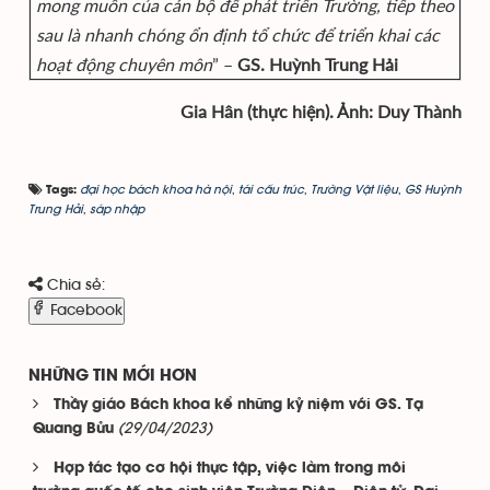
mong muốn của cán bộ để phát triển Trường, tiếp theo
sau là nhanh chóng ổn định tổ chức để triển khai các
hoạt động chuyên môn
” –
GS. Huỳnh Trung Hải
Gia Hân (thực hiện). Ảnh: Duy Thành
đại học bách khoa hà nội
,
tái cấu trúc
,
Trường Vật liệu
,
GS Huỳnh
Tags:
Trung Hải
,
sáp nhập
Chia sẻ:
Facebook
NHỮNG TIN MỚI HƠN
Thầy giáo Bách khoa kể những kỷ niệm với GS. Tạ
(29/04/2023)
Quang Bửu
Hợp tác tạo cơ hội thực tập, việc làm trong môi