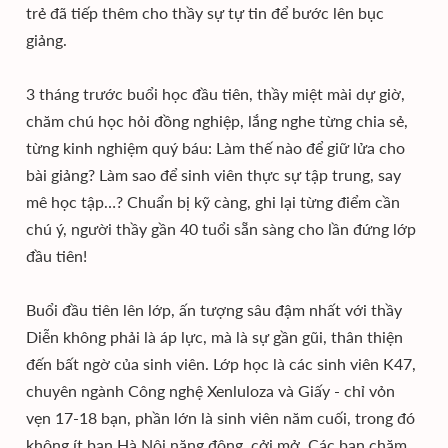
trẻ đã tiếp thêm cho thầy sự tự tin để bước lên bục
giảng.
3 tháng trước buổi học đầu tiên, thầy miệt mài dự giờ,
chăm chú học hỏi đồng nghiệp, lắng nghe từng chia sẻ,
từng kinh nghiệm quý báu: Làm thế nào để giữ lửa cho
bài giảng? Làm sao để sinh viên thực sự tập trung, say
mê học tập…? Chuẩn bị kỹ càng, ghi lại từng điểm cần
chú ý, người thầy gần 40 tuổi sẵn sàng cho lần đứng lớp
đầu tiên!
Buổi đầu tiên lên lớp, ấn tượng sâu đậm nhất với thầy
Diễn không phải là áp lực, mà là sự gần gũi, thân thiện
đến bất ngờ của sinh viên. Lớp học là các sinh viên K47,
chuyên ngành Công nghệ Xenluloza và Giấy - chỉ vỏn
vẹn 17-18 bạn, phần lớn là sinh viên năm cuối, trong đó
không ít bạn Hà Nội năng động, cởi mở. Các bạn chăm