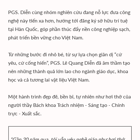
PGS. Diễn cùng nhóm nghiên cứu đang nỗ lực đưa công
nghệ này tiến xa hơn, hướng tới đăng ký sở hữu trí tuệ
tại Hàn Quốc, góp phần thúc đẩy nền công nghiệp sạch,
phát triển bền vững cho Việt Nam.
Từ những bước đi nhỏ bé, từ sự lựa chọn giản dị “cứ
yêu, cứ cống hiến”, PGS. Lê Quang Diễn đã âm thầm tạo
nên những thành quả lớn lao cho ngành giáo dục, khoa
học và cả tương lai vật liệu Việt Nam.
Một hành trình đẹp đẽ, bền bỉ, tự nhiên như hơi thở của
người thầy Bách khoa Trách nhiệm - Sáng tạo - Chính
trực - Xuất sắc.
“Gần 20 năm qua, tôi vẫn yêu nghề giáo như hơi thở