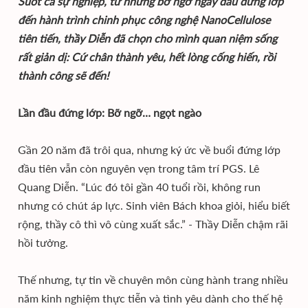
Suốt cả sự nghiệp, từ những bỡ ngỡ ngày đầu đứng lớp
đến hành trình chinh phục công nghệ NanoCellulose
tiên tiến, thầy Diễn đã chọn cho mình quan niệm sống
rất giản dị: Cứ chân thành yêu, hết lòng cống hiến, rồi
thành công sẽ đến!
Lần đầu đứng lớp: Bỡ ngỡ… ngọt ngào
Gần 20 năm đã trôi qua, nhưng ký ức về buổi đứng lớp
đầu tiên vẫn còn nguyên vẹn trong tâm trí PGS. Lê
Quang Diễn. “Lúc đó tôi gần 40 tuổi rồi, không run
nhưng có chút áp lực. Sinh viên Bách khoa giỏi, hiểu biết
rộng, thầy cô thì vô cùng xuất sắc.” - Thầy Diễn chậm rãi
hồi tưởng.
Thế nhưng, tự tin về chuyên môn cùng hành trang nhiều
năm kinh nghiệm thực tiễn và tình yêu dành cho thế hệ