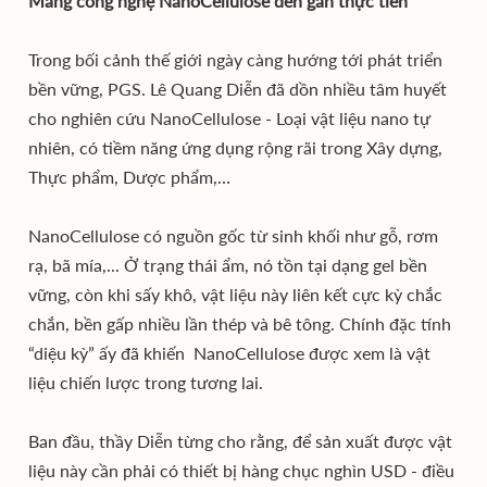
Mang công nghệ NanoCellulose đến gần thực tiễn
Trong bối cảnh thế giới ngày càng hướng tới phát triển
bền vững, PGS. Lê Quang Diễn đã dồn nhiều tâm huyết
cho nghiên cứu NanoCellulose - Loại vật liệu nano tự
nhiên, có tiềm năng ứng dụng rộng rãi trong Xây dựng,
Thực phẩm, Dược phẩm,…
NanoCellulose có nguồn gốc từ sinh khối như gỗ, rơm
rạ, bã mía,... Ở trạng thái ẩm, nó tồn tại dạng gel bền
vững, còn khi sấy khô, vật liệu này liên kết cực kỳ chắc
chắn, bền gấp nhiều lần thép và bê tông. Chính đặc tính
“diệu kỳ” ấy đã khiến NanoCellulose được xem là vật
liệu chiến lược trong tương lai.
Ban đầu, thầy Diễn từng cho rằng, để sản xuất được vật
liệu này cần phải có thiết bị hàng chục nghìn USD - điều