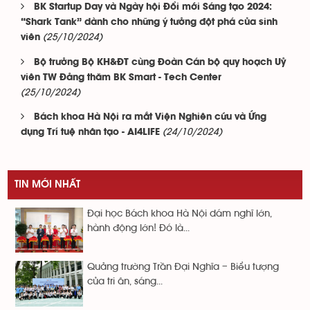
BK Startup Day và Ngày hội Đổi mới Sáng tạo 2024:
“Shark Tank” dành cho những ý tưởng đột phá của sinh
(25/10/2024)
viên
Bộ trưởng Bộ KH&ĐT cùng Đoàn Cán bộ quy hoạch Uỷ
viên TW Đảng thăm BK Smart - Tech Center
(25/10/2024)
Bách khoa Hà Nội ra mắt Viện Nghiên cứu và Ứng
(24/10/2024)
dụng Trí tuệ nhân tạo - AI4LIFE
TIN MỚI NHẤT
Đại học Bách khoa Hà Nội dám nghĩ lớn,
hành động lớn! Đó là...
Quảng trường Trần Đại Nghĩa – Biểu tượng
của tri ân, sáng...