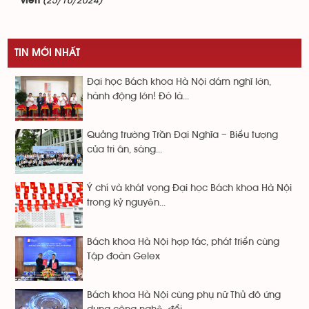
(25/10/2024)
viên
TIN MỚI NHẤT
Đại học Bách khoa Hà Nội dám nghĩ lớn,
hành động lớn! Đó là...
Quảng trường Trần Đại Nghĩa – Biểu tượng
của tri ân, sáng...
Ý chí và khát vọng Đại học Bách khoa Hà Nội
trong kỷ nguyên...
Bách khoa Hà Nội hợp tác, phát triển cùng
Tập đoàn Gelex
Bách khoa Hà Nội cùng phụ nữ Thủ đô ứng