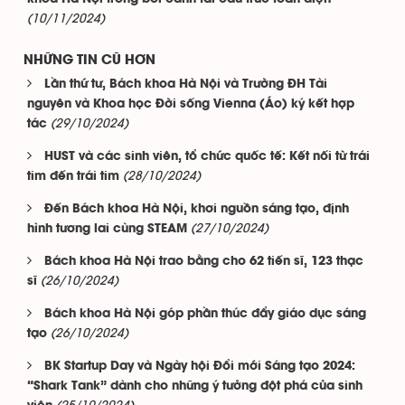
(10/11/2024)
NHỮNG TIN CŨ HƠN
Lần thứ tư, Bách khoa Hà Nội và Trường ĐH Tài
nguyên và Khoa học Đời sống Vienna (Áo) ký kết hợp
(29/10/2024)
tác
HUST và các sinh viên, tổ chức quốc tế: Kết nối từ trái
(28/10/2024)
tim đến trái tim
Đến Bách khoa Hà Nội, khơi nguồn sáng tạo, định
(27/10/2024)
hình tương lai cùng STEAM
Bách khoa Hà Nội trao bằng cho 62 tiến sĩ, 123 thạc
(26/10/2024)
sĩ
Bách khoa Hà Nội góp phần thúc đẩy giáo dục sáng
(26/10/2024)
tạo
BK Startup Day và Ngày hội Đổi mới Sáng tạo 2024:
“Shark Tank” dành cho những ý tưởng đột phá của sinh