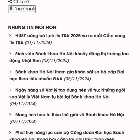
Chia sẻ:
Facebook
NHỮNG TIN MỚI HƠN
HUST công bố lịch thi TSA 2025 và ra mắt Cẩm nang
(01/11/2024)
thi TSA
Sinh viên Bách khoa Hà Nội khuấy động thị trường lao
(03/11/2024)
động Nhật Bản
Bách khoa Hà Nội tham gia khảo sát sơ bộ cấp Đại
(05/11/2024)
học theo tiêu chuẩn QAA
Ngày hằng số Vật lý tạo dựng nên vũ trụ: Những ngôi
sao Vật lý Việt Nam tụ hội tại Bách khoa Hà Nội
(06/11/2024)
Mang tinh hoa tri thức thế giới về Bách khoa Hà Nội
(07/11/2024)
Phát huy năng lực cán bộ Công đoàn Đại học Bách
khoa Hà Nội trong bối cảnh tái cấu trúc toàn diện