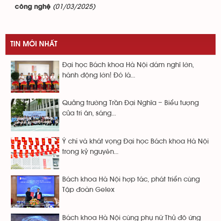
(01/03/2025)
công nghệ
TIN MỚI NHẤT
Đại học Bách khoa Hà Nội dám nghĩ lớn,
hành động lớn! Đó là...
Quảng trường Trần Đại Nghĩa – Biểu tượng
của tri ân, sáng...
Ý chí và khát vọng Đại học Bách khoa Hà Nội
trong kỷ nguyên...
Bách khoa Hà Nội hợp tác, phát triển cùng
Tập đoàn Gelex
Bách khoa Hà Nội cùng phụ nữ Thủ đô ứng