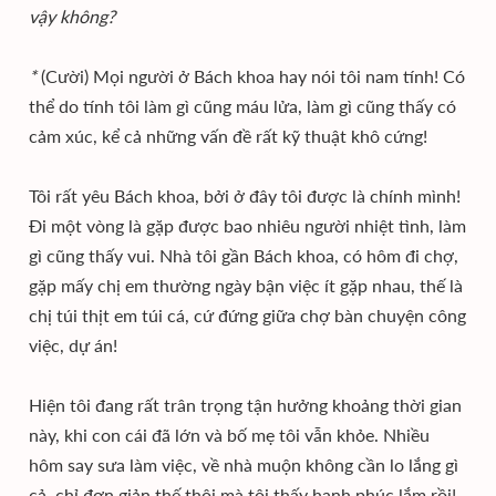
vậy không?
*
(Cười) Mọi người ở Bách khoa hay nói tôi nam tính! Có
thể do tính tôi làm gì cũng máu lửa, làm gì cũng thấy có
cảm xúc, kể cả những vấn đề rất kỹ thuật khô cứng!
Tôi rất yêu Bách khoa, bởi ở đây tôi được là chính mình!
Đi một vòng là gặp được bao nhiêu người nhiệt tình, làm
gì cũng thấy vui. Nhà tôi gần Bách khoa, có hôm đi chợ,
gặp mấy chị em thường ngày bận việc ít gặp nhau, thế là
chị túi thịt em túi cá, cứ đứng giữa chợ bàn chuyện công
việc, dự án!
Hiện tôi đang rất trân trọng tận hưởng khoảng thời gian
này, khi con cái đã lớn và bố mẹ tôi vẫn khỏe. Nhiều
hôm say sưa làm việc, về nhà muộn không cần lo lắng gì
cả, chỉ đơn giản thế thôi mà tôi thấy hạnh phúc lắm rồi!