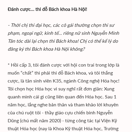
Đánh cược… thi đỗ Bách khoa Hà Nội!
- Thời chị thi đại học, các cô gái thường chọn thi sư
phạm, ngoại ngữ, kinh tế… riêng nữ sinh Nguyễn Minh
Tân tóc dài lại chọn thi Bách khoa! Chị có thể kể lý do
đăng ký thi Bách khoa Hà Nội không?
* Hồi cấp 3, tôi đánh cược với hội con trai trong lớp là
muốn “chất” thì phải thi đỗ Bách khoa, và tôi thắng
cược, là tân sinh viên K35, ngành Công nghệ Hóa học!
Tôi chọn học Hóa học vì suy nghĩ rất đơn giản: Xung
quanh mình cái gì cũng liên quan đến Hóa học. Sau 1
năm học, lắng nghe bản thân và tham khảo lời khuyên
của chú ruột tôi - thầy giáo cựu chiến binh Nguyễn
Dũng (chú mất năm 2020) - từng công tác tại Viện Kỹ
thuật Hóa học (nay là Khoa Kỹ thuật Hóa học, Trường