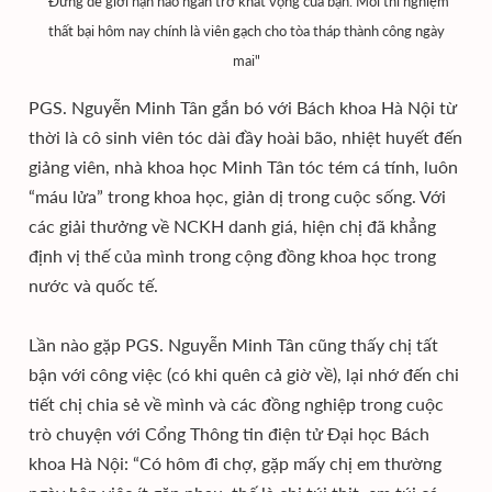
"Đừng để giới hạn nào ngăn trở khát vọng của bạn. Mỗi thí nghiệm
thất bại hôm nay chính là viên gạch cho tòa tháp thành công ngày
mai"
PGS. Nguyễn Minh Tân gắn bó với Bách khoa Hà Nội từ
thời là cô sinh viên tóc dài đầy hoài bão, nhiệt huyết đến
giảng viên, nhà khoa học Minh Tân tóc tém cá tính, luôn
“máu lửa” trong khoa học, giản dị trong cuộc sống. Với
các giải thưởng về NCKH danh giá, hiện chị đã khẳng
định vị thế của mình trong cộng đồng khoa học trong
nước và quốc tế.
Lần nào gặp PGS. Nguyễn Minh Tân cũng thấy chị tất
bận với công việc (có khi quên cả giờ về), lại nhớ đến chi
tiết chị chia sẻ về mình và các đồng nghiệp trong cuộc
trò chuyện với Cổng Thông tin điện tử Đại học Bách
khoa Hà Nội: “Có hôm đi chợ, gặp mấy chị em thường