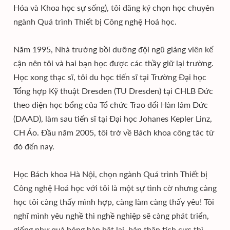
Hóa và Khoa học sự sống), tôi đăng ký chọn học chuyên
ngành Quá trình Thiết bị Công nghệ Hoá học.
Năm 1995, Nhà trường bồi dưỡng đội ngũ giảng viên kế
cận nên tôi và hai bạn học được các thầy giữ lại trường.
Học xong thạc sĩ, tôi du học tiến sĩ tại Trường Đại học
Tổng hợp Kỹ thuật Dresden (TU Dresden) tại CHLB Đức
theo diện học bổng của Tổ chức Trao đổi Hàn lâm Đức
(DAAD), làm sau tiến sĩ tại Đại học Johanes Kepler Linz,
CH Áo. Đầu năm 2005, tôi trở về Bách khoa công tác từ
đó đến nay.
Học Bách khoa Hà Nội, chọn ngành Quá trình Thiết bị
Công nghệ Hoá học với tôi là một sự tình cờ nhưng càng
học tôi càng thấy mình hợp, càng làm càng thấy yêu! Tôi
nghĩ mình yêu nghề thì nghề nghiệp sẽ càng phát triển,
giống như quả bóng bàn bật lại, bản thân tích cực thì