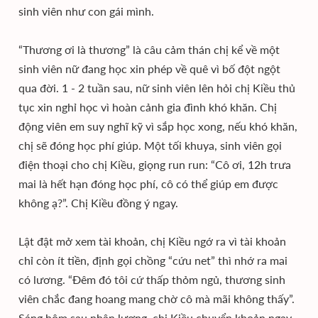
sinh viên như con gái mình.
“Thương ơi là thương” là câu cảm thán chị kể về một
sinh viên nữ đang học xin phép về quê vì bố đột ngột
qua đời. 1 - 2 tuần sau, nữ sinh viên lên hỏi chị Kiều thủ
tục xin nghỉ học vì hoàn cảnh gia đình khó khăn. Chị
động viên em suy nghĩ kỹ vì sắp học xong, nếu khó khăn,
chị sẽ đóng học phí giúp. Một tối khuya, sinh viên gọi
điện thoại cho chị Kiều, giọng run run: “Cô ơi, 12h trưa
mai là hết hạn đóng học phí, cô có thể giúp em được
không ạ?”. Chị Kiều đồng ý ngay.
Lật đật mở xem tài khoản, chị Kiều ngớ ra vì tài khoản
chỉ còn ít tiền, định gọi chồng “cứu net” thì nhớ ra mai
có lương. “Đêm đó tôi cứ thấp thỏm ngủ, thương sinh
viên chắc đang hoang mang chờ cô mà mãi không thấy”.
Sáng hôm sau nhận lương, chị Kiều chuyển khoản ngay