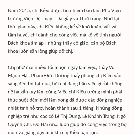
Năm 2015, chị Kiều được tín nhiệm bầu làm Phó Viện
trưởng Viện Dệt may - Da giầy và Thời trang. Nhớ lại
thời gian này, chị Kiều không kể về khó khăn, vất vả,
tâm huyết chị dành cho công việc mà kể về tình người
Bách khoa ấm áp - những thầy cô giáo, cán bộ Bách
khoa luôn sẵn lòng giúp đỡ chị.
Chị nhớ mãi nhiều tối muộn ngày làm việc, thầy Vũ
Mạnh Hải, Phạm Đức Dương thấy phòng chị Kiều vẫn
sáng đèn thì tạt qua, hỏi chị đang bận việc gì rồi không
nề hà xắn tay làm cùng. Việc chị Kiều tưởng mình phải
thức suốt đêm mới làm xong đã được các đồng nghiệp
nhiệt tình hỗ trợ, hoàn thành sau 1 tiếng. Những đồng
nghiệp trẻ như các cô Lê Thị Dung, Lê Khánh Trang, Ngô
Quỳnh Chi, Đỗ Hải An... luôn giúp đỡ công việc trong bộ
môn và giảng dạy mỗi khi chị Kiều bận rộn.