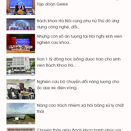
Tập đoàn Gelex
Bách khoa Hà Nội cùng phụ nữ Thủ đô ứng
dụng công nghệ, đổi...
Những con số ấn tượng tại Hội nghị sinh viên
nghiên cứu khoa...
Hơn 1 tỷ đồng học bổng được trao cho sinh
viên Bách Khoa Hà...
Nghiên cứu bộ chuyển đổi năng lượng cho
ắc quy xe điện vòng...
Nâng cao trách nhiệm xã hội bằng xử lý chất
thải
Chuyện thầy giáo Bách khoa hạnh phúc với