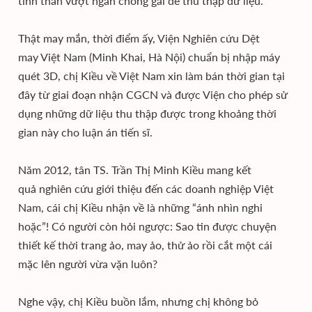
tinh thần vượt ngàn chông gai để thu thập dữ liệu.
Thật may mắn, thời điểm ấy, Viện Nghiên cứu Dệt
may Việt Nam (Minh Khai, Hà Nội) chuẩn bị nhập máy
quét 3D, chị Kiều về Việt Nam xin làm bán thời gian tại
đây từ giai đoạn nhận CGCN và được Viện cho phép sử
dụng những dữ liệu thu thập được trong khoảng thời
gian này cho luận án tiến sĩ.
Năm 2012, tân TS. Trần Thị Minh Kiều mang kết
quả nghiên cứu giới thiệu đến các doanh nghiệp Việt
Nam, cái chị Kiều nhận về là những “ánh nhìn nghi
hoặc”! Có người còn hỏi ngược: Sao tin được chuyện
thiết kế thời trang ảo, may ảo, thử ảo rồi cắt một cái
mặc lên người vừa vặn luôn?
Nghe vậy, chị Kiều buồn lắm, nhưng chị không bỏ