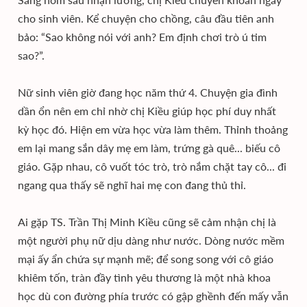
cho sinh viên. Kể chuyện cho chồng, câu đầu tiên anh
bảo: “Sao không nói với anh? Em định chơi trò ú tim
sao?”.
Nữ sinh viên giờ đang học năm thứ 4. Chuyện gia đình
dần ổn nên em chỉ nhờ chị Kiều giúp học phí duy nhất
kỳ học đó. Hiện em vừa học vừa làm thêm. Thỉnh thoảng
em lại mang sắn dây mẹ em làm, trứng gà quê... biếu cô
giáo. Gặp nhau, cô vuốt tóc trò, trò nắm chặt tay cô... đi
ngang qua thấy sẽ nghĩ hai mẹ con đang thủ thỉ.
Ai gặp TS. Trần Thị Minh Kiều cũng sẽ cảm nhận chị là
một người phụ nữ dịu dàng như nước. Dòng nước mềm
mại ấy ẩn chứa sự mạnh mẽ; để song song với cô giáo
khiêm tốn, tràn đầy tình yêu thương là một nhà khoa
học dù con đường phía trước có gập ghềnh đến mấy vẫn