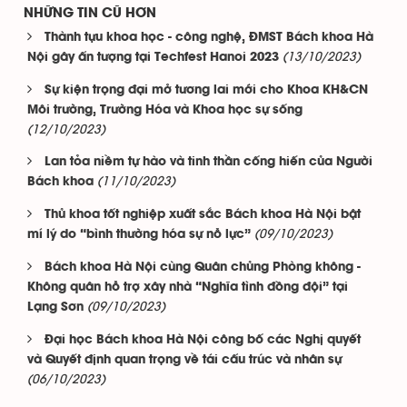
NHỮNG TIN CŨ HƠN
Thành tựu khoa học - công nghệ, ĐMST Bách khoa Hà
(13/10/2023)
Nội gây ấn tượng tại Techfest Hanoi 2023
Sự kiện trọng đại mở tương lai mới cho Khoa KH&CN
Môi trường, Trường Hóa và Khoa học sự sống
(12/10/2023)
Lan tỏa niềm tự hào và tinh thần cống hiến của Người
(11/10/2023)
Bách khoa
Thủ khoa tốt nghiệp xuất sắc Bách khoa Hà Nội bật
(09/10/2023)
mí lý do “bình thường hóa sự nỗ lực”
Bách khoa Hà Nội cùng Quân chủng Phòng không -
Không quân hỗ trợ xây nhà “Nghĩa tình đồng đội” tại
(09/10/2023)
Lạng Sơn
Đại học Bách khoa Hà Nội công bố các Nghị quyết
và Quyết định quan trọng về tái cấu trúc và nhân sự
(06/10/2023)