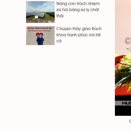
Nâng cao trách nhiệm
xã hội bằng xử lý chất
thải
Chuyện thầy giáo Bách
khoa hạnh phúc với tất
cả
G