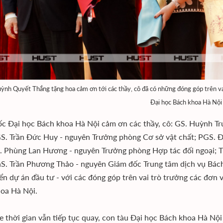
ỳnh Quyết Thắng tặng hoa cảm ơn tới các thầy, cô đã có những đóng góp trên vai
Đại học Bách khoa Hà Nội
c Đại học Bách khoa Hà Nội cảm ơn các thầy, cô: GS. Huỳnh Tr
S. Trần Đức Huy - nguyên Trưởng phòng Cơ sở vật chất; PGS. Đ
S. Phùng Lan Hương - nguyên Trưởng phòng Hợp tác đối ngoại;
hS. Trần Phương Thảo - nguyên Giám đốc Trung tâm dịch vụ Bác
iển dự án đầu tư - với các đóng góp trên vai trò trưởng các đơn 
oa Hà Nội.
e thời gian vẫn tiếp tục quay, con tàu Đại học Bách khoa Hà Nội