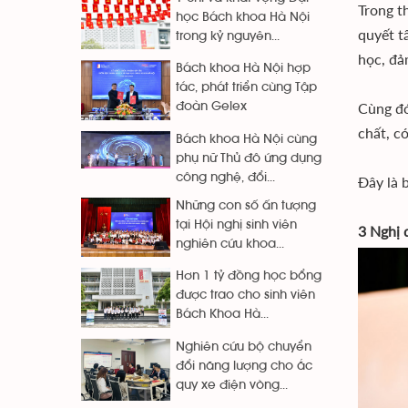
Trong t
học Bách khoa Hà Nội
quyết t
trong kỷ nguyên...
học, đả
Bách khoa Hà Nội hợp
tác, phát triển cùng Tập
Cùng đó
đoàn Gelex
chất, có
Bách khoa Hà Nội cùng
phụ nữ Thủ đô ứng dụng
công nghệ, đổi...
Đây là b
Những con số ấn tượng
tại Hội nghị sinh viên
3 Nghị 
nghiên cứu khoa...
Hơn 1 tỷ đồng học bổng
được trao cho sinh viên
Bách Khoa Hà...
Nghiên cứu bộ chuyển
đổi năng lượng cho ắc
quy xe điện vòng...