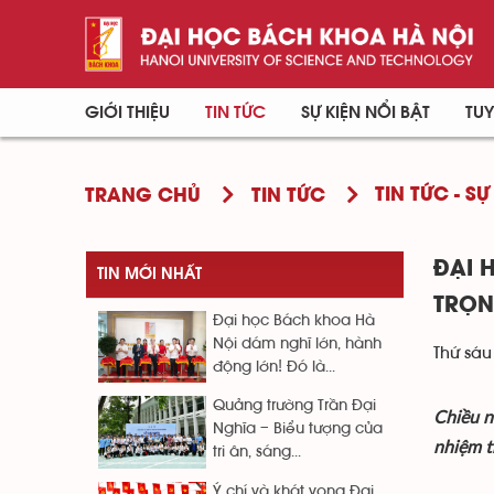
GIỚI THIỆU
TIN TỨC
SỰ KIỆN NỔI BẬT
TUY
TIN TỨC - SỰ
TRANG CHỦ
TIN TỨC
ĐẠI 
TIN MỚI NHẤT
TRỌN
Đại học Bách khoa Hà
Nội dám nghĩ lớn, hành
Thứ sáu
động lớn! Đó là...
Quảng trường Trần Đại
Chiều n
Nghĩa – Biểu tượng của
nhiệm t
tri ân, sáng...
Ý chí và khát vọng Đại