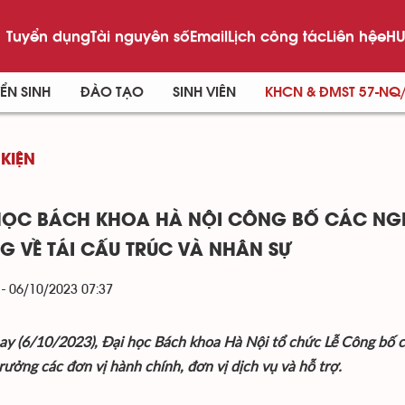
Tuyển dụng
Tài nguyên số
Email
Lịch công tác
Liên hệ
eHU
ỂN SINH
ĐÀO TẠO
SINH VIÊN
KHCN & ĐMST 57-NQ
 KIỆN
HỌC BÁCH KHOA HÀ NỘI CÔNG BỐ CÁC NGH
G VỀ TÁI CẤU TRÚC VÀ NHÂN SỰ
 - 06/10/2023 07:37
ay (6/10/2023), Đại học Bách khoa Hà Nội tổ chức Lễ Công bố cá
rưởng các đơn vị hành chính, đơn vị dịch vụ và hỗ trợ.