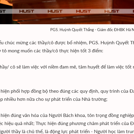
PGS. Huỳnh Quyết Thắng - Giám đốc ĐHBK Hà Nội 
ểu chúc mừng các thầy/cô được bổ nhiệm, PGS. Huỳnh Quyết T
y tỏ mong muốn các thầy/cô thực hiện tốt 3 điểm:
thầy/ cô sẽ làm việc với niềm đam mê, tâm huyết để làm việc tốt
 hiện phối hợp đồng bộ theo đúng các quy định, quy trình của Đ
p nhiều hơn nữa cho sự phát triển của Nhà trường;
 hiện đúng văn hóa của Người Bách khoa, tôn trọng đồng nghiệp, 
ệc hiệu quả nhất; Thực hiện đúng phương châm phát triển của 
Người thầy là chủ thể, là động lực phát triển - Người học làm tr