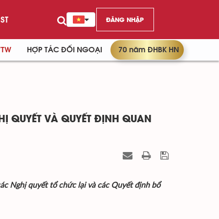
ST
ĐĂNG NHẬP
/TW
HỢP TÁC ĐỐI NGOẠI
70 năm ĐHBK HN
Ị QUYẾT VÀ QUYẾT ĐỊNH QUAN
c Nghị quyết tổ chức lại và các Quyết định bổ