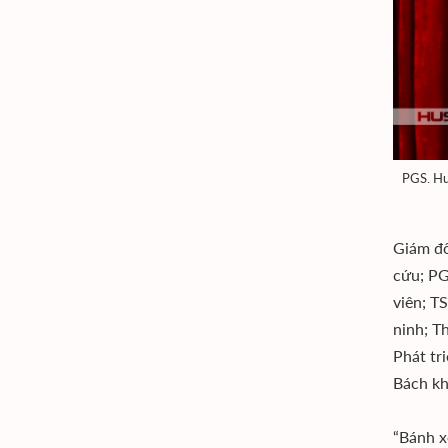
PGS. Hu
Giám đố
cứu; PG
viên; T
ninh; T
Phát tr
Bách kh
“Bánh x