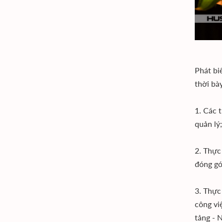
Phát bi
thời bà
1. Các 
quản lý;
2. Thực
đóng gó
3. Thực
công vi
tảng - 