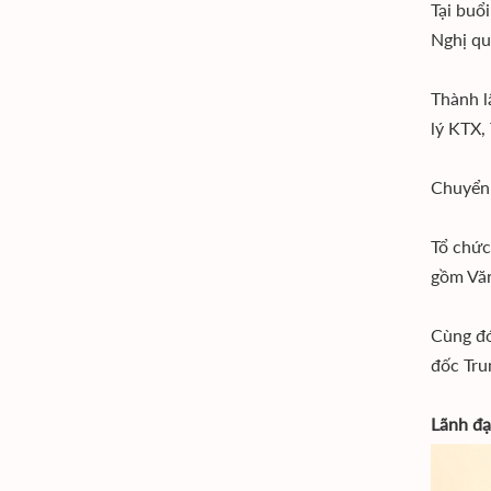
Tại buổ
Nghị qu
Thành l
lý KTX,
Chuyển 
Tổ chức
gồm Văn
Cùng đó
đốc Tru
Lãnh đạ