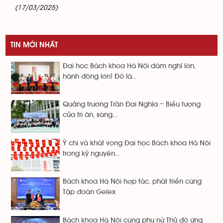
(17/03/2025)
TIN MỚI NHẤT
Đại học Bách khoa Hà Nội dám nghĩ lớn,
hành động lớn! Đó là...
Quảng trường Trần Đại Nghĩa – Biểu tượng
của tri ân, sáng...
Ý chí và khát vọng Đại học Bách khoa Hà Nội
trong kỷ nguyên...
Bách khoa Hà Nội hợp tác, phát triển cùng
Tập đoàn Gelex
Bách khoa Hà Nội cùng phụ nữ Thủ đô ứng