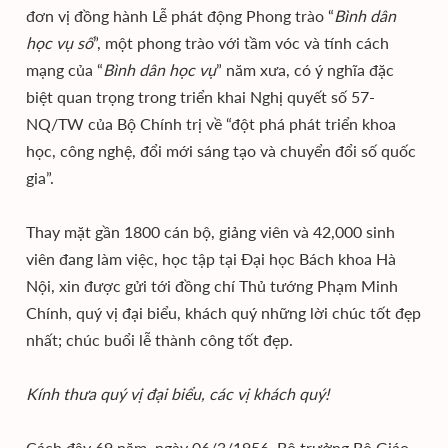
đơn vị đồng hành Lễ phát động Phong trào “
Bình dân
học vụ số
”, một phong trào với tầm vóc và tính cách
mạng của “
Bình dân học vụ
” năm xưa, có ý nghĩa đặc
biệt quan trọng trong triển khai Nghị quyết số 57-
NQ/TW của Bộ Chính trị về “đột phá phát triển khoa
học, công nghệ, đổi mới sáng tạo và chuyển đổi số quốc
gia”.
Thay mặt gần 1800 cán bộ, giảng viên và 42,000 sinh
viên đang làm việc, học tập tại Đại học Bách khoa Hà
Nội, xin được gửi tới đồng chí Thủ tướng Phạm Minh
Chính, quý vị đại biểu, khách quý những lời chúc tốt đẹp
nhất; chúc buổi lễ thành công tốt đẹp.
Kính thưa quý vị đại biểu, các vị khách quý!
Cách đây 69 năm, ngày 06/3/1956, Bộ trưởng Bộ Giáo