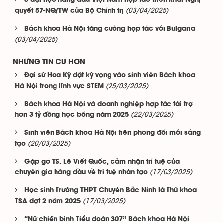
3 đại học hàng đầu Việt Nam hợp tác triển khai Nghị
(03/04/2025)
quyết 57-NQ/TW của Bộ Chính trị
Bách khoa Hà Nội tăng cường hợp tác với Bulgaria
(03/04/2025)
NHỮNG TIN CŨ HƠN
Đại sứ Hoa Kỳ đặt kỳ vọng vào sinh viên Bách khoa
(25/03/2025)
Hà Nội trong lĩnh vực STEM
Bách khoa Hà Nội và doanh nghiệp hợp tác tài trợ
(22/03/2025)
hơn 3 tỷ đồng học bổng năm 2025
Sinh viên Bách khoa Hà Nội tiên phong đổi mới sáng
(20/03/2025)
tạo
Gặp gỡ TS. Lê Viết Quốc, cảm nhận trí tuệ của
(17/03/2025)
chuyên gia hàng đầu về trí tuệ nhân tạo
Học sinh Trường THPT Chuyên Bắc Ninh là Thủ khoa
(17/03/2025)
TSA đợt 2 năm 2025
“Nữ chiến binh Tiểu đoàn 307” Bách khoa Hà Nội