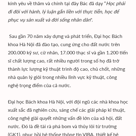
kính yêu về thăm và chính tại đây Bác đã dạy “
Học phải
đi đôi với hành, lý luận gắn liền với thực tiễn, học để
phục vụ sản xuất và đời sống nhân dân
".
Sau gần 70 năm xây dựng và phát triển, Đại học Bách
khoa Hà Nội đã đào tạo, cung ứng cho đất nước trên
200.000 kỹ sư, cử nhân, 17.000 thạc sĩ và gần 1.200 tiến
sĩ chất lượng cao, rất nhiều người trong số họ đã trở
thành lực lượng kỹ thuật trình độ cao, chủ chốt, những
nhà quản lý giỏi trong nhiều lĩnh vực kỹ thuật, công
nghệ trọng điểm của cả nước.
Đại học Bách khoa Hà Nội, với đội ngũ các nhà khoa học
xuất sắc đã nghiên cứu, sáng chế các giải pháp kĩ thuật,
công nghệ giải quyết những vấn đề lớn của xã hội, đất
nước. Đó là đề tài rà phá bom và thủy lôi từ trường
(GK1), phục hồi hệ thống thông tin VIBA, thiết kế hệ