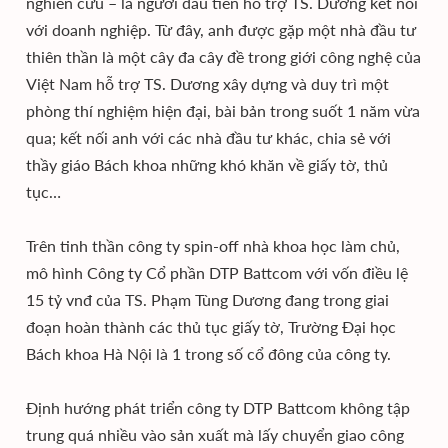
nghiên cứu – là người đầu tiên hỗ trợ TS. Dương kết nối
với doanh nghiệp. Từ đây, anh được gặp một nhà đầu tư
thiên thần là một cây đa cây đề trong giới công nghệ của
Việt Nam hỗ trợ TS. Dương xây dựng và duy trì một
phòng thí nghiệm hiện đại, bài bản trong suốt 1 năm vừa
qua; kết nối anh với các nhà đầu tư khác, chia sẻ với
thầy giáo Bách khoa những khó khăn về giấy tờ, thủ
tục…
Trên tinh thần công ty spin-off nhà khoa học làm chủ,
mô hình Công ty Cổ phần DTP Battcom với vốn điều lệ
15 tỷ vnđ của TS. Phạm Tùng Dương đang trong giai
đoạn hoàn thành các thủ tục giấy tờ, Trường Đại học
Bách khoa Hà Nội là 1 trong số cổ đông của công ty.
Định hướng phát triển công ty DTP Battcom không tập
trung quá nhiều vào sản xuất mà lấy chuyển giao công