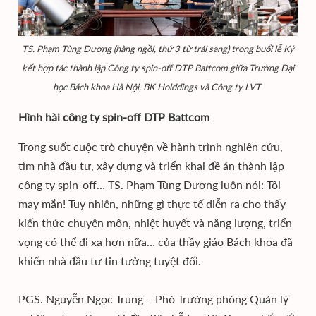
TS. Phạm Tùng Dương (hàng ngồi, thứ 3 từ trái sang) trong buổi lễ Ký
kết hợp tác thành lập Công ty spin-off DTP Battcom giữa Trường Đại
học Bách khoa Hà Nội, BK Holddings và Công ty LVT
Hình hài công ty spin-off DTP Battcom
Trong suốt cuộc trò chuyện về hành trình nghiên cứu,
tìm nhà đầu tư, xây dựng và triển khai đề án thành lập
công ty spin-off… TS. Phạm Tùng Dương luôn nói: Tôi
may mắn! Tuy nhiên, những gì thực tế diễn ra cho thấy
kiến thức chuyên môn, nhiệt huyết và năng lượng, triển
vọng có thể đi xa hơn nữa… của thầy giáo Bách khoa đã
khiến nhà đầu tư tin tưởng tuyệt đối.
PGS. Nguyễn Ngọc Trung – Phó Trưởng phòng Quản lý