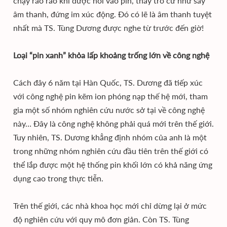
chạy rào rào khi được nối vào pin, thầy trò cứ như say
âm thanh, đứng im xúc động. Đó có lẽ là âm thanh tuyệt
nhất mà TS. Tùng Dương được nghe từ trước đến giờ!
Loại “pin xanh” khỏa lấp khoảng trống lớn về công nghệ
Cách đây 6 năm tại Hàn Quốc, TS. Dương đã tiếp xúc
với công nghệ pin kẽm ion phóng nạp thế hệ mới, tham
gia một số nhóm nghiên cứu nước sở tại về công nghệ
này… Đây là công nghệ không phải quá mới trên thế giới.
Tuy nhiên, TS. Dương khẳng định nhóm của anh là một
trong những nhóm nghiên cứu đầu tiên trên thế giới có
thể lắp được một hệ thống pin khối lớn có khả năng ứng
dụng cao trong thực tiễn.
Trên thế giới, các nhà khoa học mới chỉ dừng lại ở mức
độ nghiên cứu với quy mô đơn giản. Còn TS. Tùng