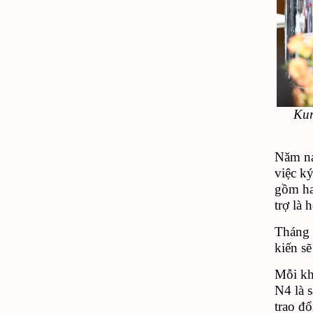
Kur
Năm
na
việc k
gồm ha
trợ là 
Tháng 
kiến
s
Mỗi kh
N4
là
trao đ