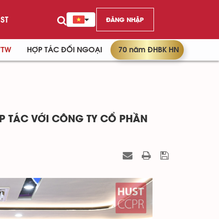
ST
ĐĂNG NHẬP
/TW
HỢP TÁC ĐỐI NGOẠI
70 năm ĐHBK HN
ỢP TÁC VỚI CÔNG TY CỔ PHẦN