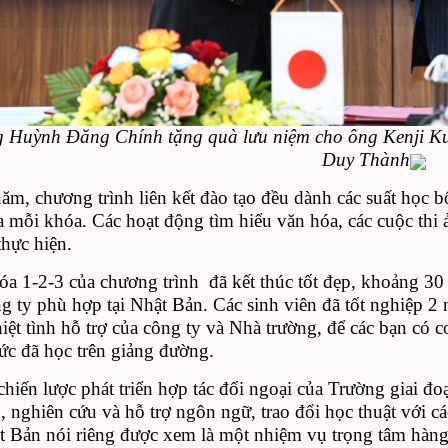
g Huỳnh Đăng Chính tặng quà lưu niệm cho ông Kenji Kuri
Duy Thành
ăm, chương trình liên kết đào tạo đều dành các suất học
a mỗi khóa. Các hoạt động tìm hiểu văn hóa, các cuộc thi 
thực hiện.
a 1-2-3 của chương trình đã kết thúc tốt đẹp, khoảng 30
g ty phù hợp tại Nhật Bản. Các sinh viên đã tốt nghiệp 2 nă
ệt tình hỗ trợ của công ty và Nhà trường, để các bạn có cơ
ức đã học trên giảng đường.
hiến lược phát triển hợp tác đối ngoại của Trường giai đo
o, nghiên cứu và hỗ trợ ngôn ngữ, trao đổi học thuật với 
t Bản nói riêng được xem là một nhiệm vụ trọng tâm hàn