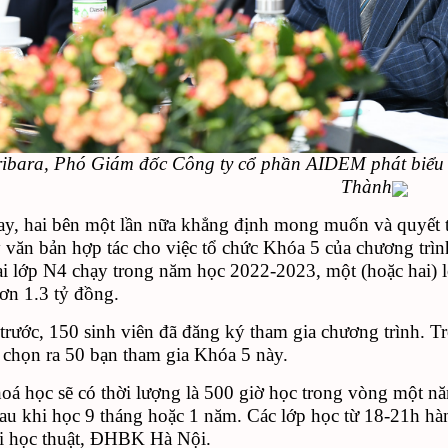
ibara, Phó Giám đốc Công ty cổ phần AIDEM phát biểu tạ
Thành
y, hai bên một lần nữa khẳng định mong muốn và quyết tâm
ý văn bản hợp tác cho việc tổ chức Khóa 5 của chương tr
i lớp N4 chạy trong năm học 2022-2023, một (hoặc hai) l
hơn 1.3 tỷ đồng.
trước,
150
sinh viên đã
đăng k
ý
tham gia chương trình.
Tr
ẽ
chọn
ra
50
bạn
tham gia
K
hóa 5
này.
oá học sẽ có thời lượng là 500 giờ học trong vòng một n
sau
khi học
9 tháng hoặc 1 năm
. Các lớp học từ 18-21h h
ổi học thuật, ĐHBK Hà Nội.