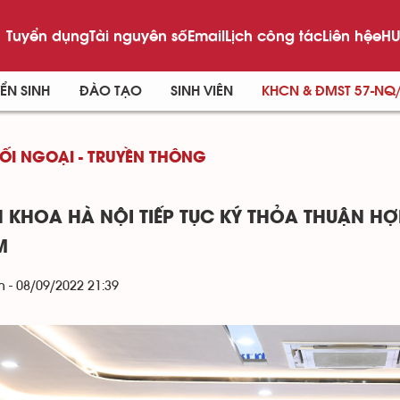
Tuyển dụng
Tài nguyên số
Email
Lịch công tác
Liên hệ
eHU
ỂN SINH
ĐÀO TẠO
SINH VIÊN
KHCN & ĐMST 57-NQ
ĐỐI NGOẠI - TRUYỀN THÔNG
 KHOA HÀ NỘI TIẾP TỤC KÝ THỎA THUẬN H
M
 - 08/09/2022 21:39