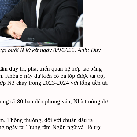
i buổi lễ ký kết ngày 8/9/2022. Ảnh: Duy
 duy trì, phát triển quan hệ hợp tác bằng
ình. Khóa 5 này dự kiến có ba lớp được tài trợ,
ớp N3 chạy trong 2023-2024 với tổng tiền tài
ong số
80
bạn
đ
ến
phỏng vấn,
Nhà trường
dự
ăm. Thông thường, đối với c
huẩn đầu ra
àng ngày tại Trung tâm Ngôn ngữ và Hỗ trợ