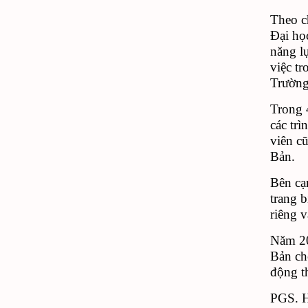
Theo c
Đại họ
năng l
việc tr
Trường
Trong 4
các tr
viên cũ
Bản.
Bên cạ
trang 
riêng 
Năm 201
Bản ch
động t
PGS. H