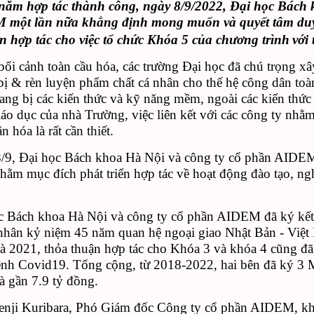
năm hợp tác thành công, ngày 8/9/2022, Đại học Bách 
EM
một lần nữa khẳng định mong muốn và quyết tâm duy tri
 hợp tác cho việc tổ chức Khóa 5 của chương trình
với 
bối cảnh toàn cầu hóa, các trường Đại học đã chú trọng xâ
bị & rèn luyện phẩm chất cá nhân cho thế hệ công dân toàn
rang bị các kiến thức và kỹ năng mềm, ngoài các kiến thứ
giáo dục của nhà Trường, việc liên kết với các công ty nh
n hóa là rất cần thiết.
/9, Đại học Bách khoa Hà Nội và công ty cổ phần AIDEM
hằm mục đích phát triển hợp tác về hoạt động đào tạo, ngh
 Bách khoa Hà Nội và công ty cổ phần AIDEM đã ký kết B
nhân kỷ niệm 45 năm quan hệ ngoại giao Nhật Bản - Việ
 2021, thỏa thuận hợp tác cho Khóa 3 và khóa 4 cũng đã
ệnh Covid19. Tổng cộng, từ 2018-2022, hai bên đã ký 3 
 là gần 7.9 tỷ đồng.
nji Kuribara, Phó Giám đốc Công ty cổ phần AIDEM, khẳ