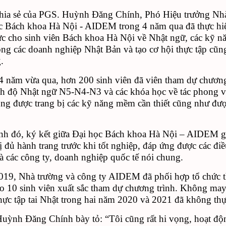
hia sẻ của PGS. Huỳnh Đăng Chính, Phó Hiệu trưởng Nhà t
c Bách khoa Hà Nội - AIDEM trong 4 năm qua đã thực hiện 
ực cho sinh viên Bách khoa Hà Nội về Nhật ngữ, các kỹ nă
ong các doanh nghiệp Nhật Bản và tạo cơ hội thực tập cũng
.
 năm vừa qua, hơn 200 sinh viên đã viên tham dự chương tr
ình độ Nhật ngữ N5-N4-N3 và các khóa học về tác phon
ng được trang bị các kỹ năng mềm cần thiết cũng như được t
nh đó, ký kết giữa Đại học Bách khoa Hà Nội – AIDEM góp
bị đủ hành trang trước khi tốt nghiệp, đáp ứng được các đ
và các công ty, doanh nghiệp quốc tế nói chung.
9, Nhà trường và công ty AIDEM đã phối hợp tổ chức tha
o 10 sinh viên xuất sắc tham dự chương trình. Không may,
hực tập tai Nhật trong hai năm 2020 và 2021 đã không thự
uỳnh Đăng Chính bày tỏ: “Tôi cũng rất hi vọng, hoạt độn