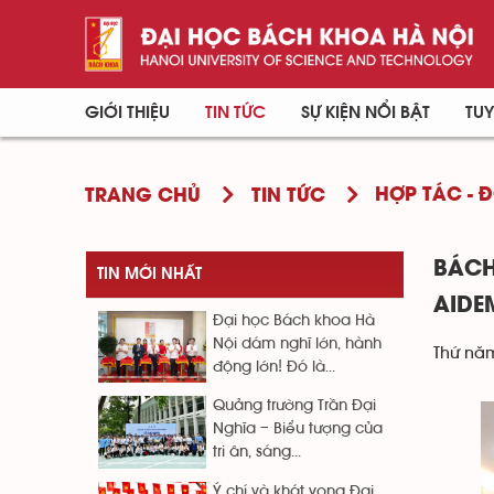
GIỚI THIỆU
TIN TỨC
SỰ KIỆN NỔI BẬT
TUY
HỢP TÁC - 
TRANG CHỦ
TIN TỨC
BÁCH
TIN MỚI NHẤT
AIDE
Đại học Bách khoa Hà
Nội dám nghĩ lớn, hành
Thứ năm
động lớn! Đó là...
Quảng trường Trần Đại
Nghĩa – Biểu tượng của
tri ân, sáng...
Ý chí và khát vọng Đại