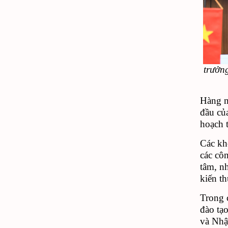
trưởn
Hàng n
đầu củ
hoạch 
Các khó
các côn
tâm, nhi
kiến th
Trong c
đào tạ
và Nhậ