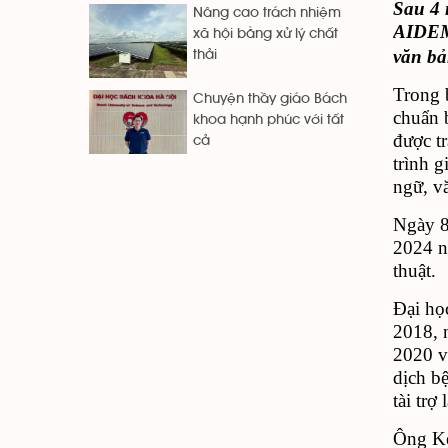
Sau 4 
Nâng cao trách nhiệm
AID
xã hội bằng xử lý chất
văn bản
thải
Trong 
Chuyện thầy giáo Bách
chuẩn 
khoa hạnh phúc với tất
được t
cả
trình 
ngữ, vă
Ngày 8
2024 n
thuật.
Đại học
2018, 
2020 và
dịch b
tài trợ
Ông Ke