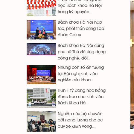
học Bách khoa Hà Nội
trong kỷ nguyên...
Bách khoa Hà Nội hợp
tác, phát triển cùng Tập
đoàn Gelex
Bách khoa Hà Nội cùng
phụ nữ Thủ đô ứng dụng
công nghệ, đổi...
Những con số ấn tượng
tại Hội nghị sinh viên
nghiên cứu khoa...
Hơn 1 tỷ đồng học bổng
được trao cho sinh viên
Bách Khoa Hà...
Nghiên cứu bộ chuyển
đổi năng lượng cho ắc
quy xe điện vòng...