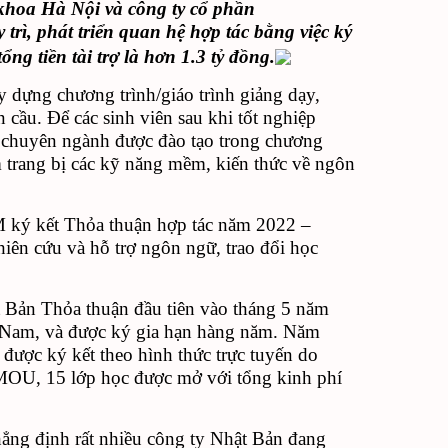
khoa Hà Nội và công ty cổ phần
̀, phát triển quan hệ hợp tác bằng việc ký
tổng tiền tài trợ là hơn 1.3 tỷ đồng.
y dựng chương trình/giáo trình giảng dạy,
 cầu. Để các sinh viên sau khi tốt nghiệp
c chuyên ngành được đào tạo trong chương
ằm trang bị các kỹ năng mềm, kiến thức về ngôn
 ký kết Thỏa thuận hợp tác năm 2022 –
iên cứu và hỗ trợ ngôn ngữ, trao đổi học
ản Thỏa thuận đầu tiên vào tháng 5 năm
t Nam, và được ký gia hạn hàng năm. Năm
 được ký kết theo hình thức trực tuyến do
MOU, 15 lớp học được mở với tổng kinh phí
ng định rất nhiều công ty Nhật Bản đang