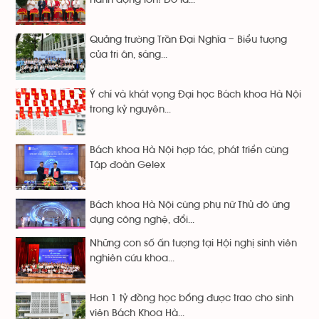
Quảng trường Trần Đại Nghĩa – Biểu tượng
của tri ân, sáng...
Ý chí và khát vọng Đại học Bách khoa Hà Nội
trong kỷ nguyên...
Bách khoa Hà Nội hợp tác, phát triển cùng
Tập đoàn Gelex
Bách khoa Hà Nội cùng phụ nữ Thủ đô ứng
dụng công nghệ, đổi...
Những con số ấn tượng tại Hội nghị sinh viên
nghiên cứu khoa...
Hơn 1 tỷ đồng học bổng được trao cho sinh
viên Bách Khoa Hà...