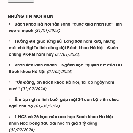
NHỮNG TIN MỚI HƠN
Bách khoa Hà Nội sẵn sàng “cuộc đua nhân lực” lĩnh
(31/01/2024)
vực vi mạch
Trường ĐH giữa rừng núi Lạng Sơn năm xưa, những
mái nhà Nghĩa tình đồng đội Bách khoa Hà Nội - Quân
(31/01/2024)
chủng PK-KQ hôm nay
Phân tích kinh doanh – Ngành học “quyến rũ” của ĐH
(01/02/2024)
Bách khoa Hà Nội
“Ơn Đảng, ơn Bách khoa Hà Nội, tôi có ngày hôm
(01/02/2024)
nay!”
Ấm áp nghĩa tình buổi gặp mặt 34 cán bộ viên chức
(01/02/2024)
nghỉ chế độ
1 NCS và 76 học viên cao học Bách khoa Hà Nội
nhận Học bổng Sau đại học trị giá 3 tỷ đồng
(02/02/2024)