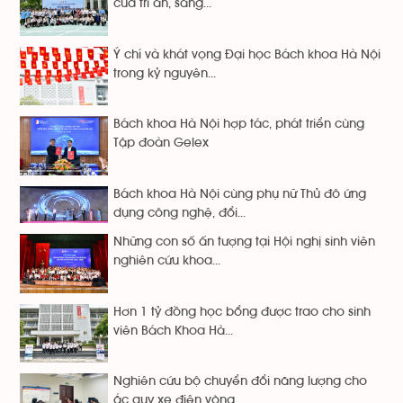
của tri ân, sáng...
Ý chí và khát vọng Đại học Bách khoa Hà Nội
trong kỷ nguyên...
Bách khoa Hà Nội hợp tác, phát triển cùng
Tập đoàn Gelex
Bách khoa Hà Nội cùng phụ nữ Thủ đô ứng
dụng công nghệ, đổi...
Những con số ấn tượng tại Hội nghị sinh viên
nghiên cứu khoa...
Hơn 1 tỷ đồng học bổng được trao cho sinh
viên Bách Khoa Hà...
Nghiên cứu bộ chuyển đổi năng lượng cho
ắc quy xe điện vòng...