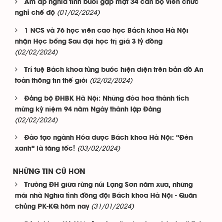
Ấm áp nghĩa tình buổi gặp mặt 34 cán bộ viên chức
(01/02/2024)
nghỉ chế độ
1 NCS và 76 học viên cao học Bách khoa Hà Nội
nhận Học bổng Sau đại học trị giá 3 tỷ đồng
(02/02/2024)
Trí tuệ Bách khoa từng bước hiện diện trên bản đồ An
(02/02/2024)
toàn thông tin thế giới
Đảng bộ ĐHBK Hà Nội: Những đóa hoa thành tích
mừng kỷ niệm 94 năm Ngày thành lập Đảng
(02/02/2024)
Đào tạo ngành Hóa dược Bách khoa Hà Nội: “Đèn
(03/02/2024)
xanh” là tăng tốc!
NHỮNG TIN CŨ HƠN
Trường ĐH giữa rừng núi Lạng Sơn năm xưa, những
mái nhà Nghĩa tình đồng đội Bách khoa Hà Nội - Quân
(31/01/2024)
chủng PK-KQ hôm nay