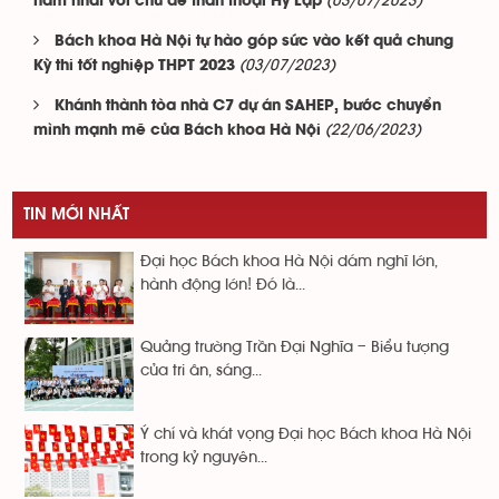
(03/07/2023)
năm nhất với chủ đề thần thoại Hy Lạp
Bách khoa Hà Nội tự hào góp sức vào kết quả chung
(03/07/2023)
Kỳ thi tốt nghiệp THPT 2023
Khánh thành tòa nhà C7 dự án SAHEP, bước chuyển
(22/06/2023)
mình mạnh mẽ của Bách khoa Hà Nội
TIN MỚI NHẤT
Đại học Bách khoa Hà Nội dám nghĩ lớn,
hành động lớn! Đó là...
Quảng trường Trần Đại Nghĩa – Biểu tượng
của tri ân, sáng...
Ý chí và khát vọng Đại học Bách khoa Hà Nội
trong kỷ nguyên...