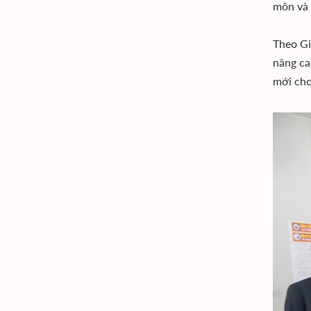
môn và 
Theo Gi
nâng ca
mới cho