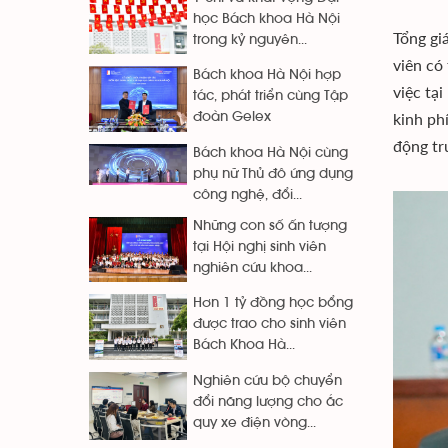
học Bách khoa Hà Nội
Tổng gi
trong kỷ nguyên...
viên có
Bách khoa Hà Nội hợp
việc tạ
tác, phát triển cùng Tập
kinh phí
đoàn Gelex
động t
Bách khoa Hà Nội cùng
phụ nữ Thủ đô ứng dụng
công nghệ, đổi...
Những con số ấn tượng
tại Hội nghị sinh viên
nghiên cứu khoa...
Hơn 1 tỷ đồng học bổng
được trao cho sinh viên
Bách Khoa Hà...
Nghiên cứu bộ chuyển
đổi năng lượng cho ắc
quy xe điện vòng...