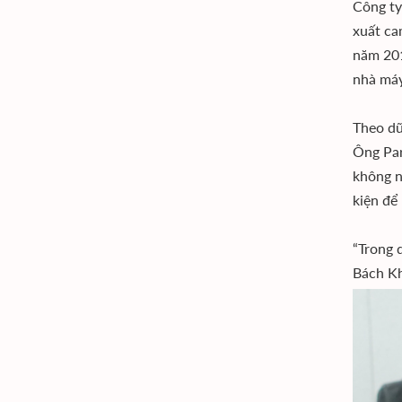
Công ty 
xuất ca
năm 201
nhà máy
Theo dữ
Ông Par
không n
kiện để
“Trong 
Bách Kh