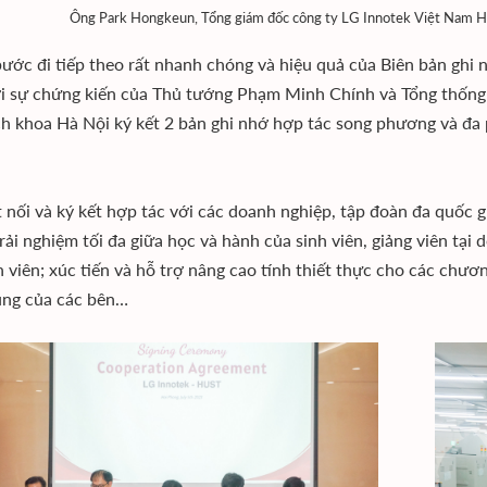
Ông Park Hongkeun, Tổng giám đốc công ty LG Innotek Việt Nam Hải Ph
bước đi tiếp theo rất nhanh chóng và hiệu quả của Biên bản ghi 
i sự chứng kiến của Thủ tướng Phạm Minh Chính và Tổng thống 
h khoa Hà Nội ký kết 2 bản ghi nhớ hợp tác song phương và đa
t nối và ký kết hợp tác với các doanh nghiệp, tập đoàn đa quốc
trải nghiệm tối đa giữa học và hành của sinh viên, giảng viên tại
h viên; xúc tiến và hỗ trợ nâng cao tính thiết thực cho các chươ
ung của các bên…