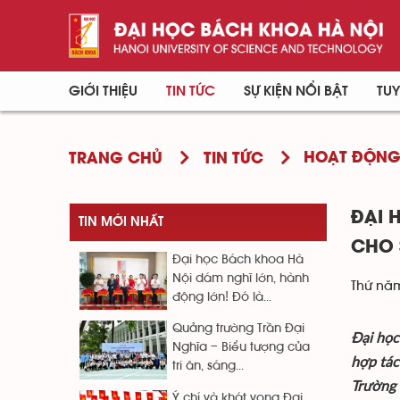
GIỚI THIỆU
TIN TỨC
SỰ KIỆN NỔI BẬT
TUY
HOẠT ĐỘN
TRANG CHỦ
TIN TỨC
ĐẠI 
TIN MỚI NHẤT
CHO 
Đại học Bách khoa Hà
Nội dám nghĩ lớn, hành
Thứ năm
động lớn! Đó là...
Quảng trường Trần Đại
Đại học
Nghĩa – Biểu tượng của
hợp tác
tri ân, sáng...
Trường V
Ý chí và khát vọng Đại