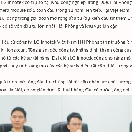
LG Innotek có trụ sở tại Khu công nghiệp Tràng Duệ, Hải Phòng 
mera module số 1 toàn cầu trong 12 năm liên tiếp. Tại Việt Nam
6, đang trong giai đoạn mở rộng đầu tư (dự kiến đầu tư thêm 1 
 có số vốn đầu tư lớn nhất Hải Phòng và khu vực lân cận.
 liệu từ công ty, LG Innotek Việt Nam Hải Phòng tăng trưởng í
k Hongkeun, Tổng giám đốc công ty, khẳng định thành công của
hỏ từ các kỹ sư tài năng. Đại diện LG Innotek cũng cho rằng môi
 phát huy tính sáng tạo của các kỹ sư là điều rất cần thiết trong
quá trình mở rộng đầu tư, chúng tôi rất cần nhân lực chất lượng 
oa Hà Nội, cơ sở giáo dục kỹ thuật hàng đầu cả nước”, ông nói 