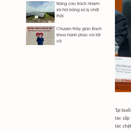
Nâng cao trách nhiệm
xã hội bằng xử lý chất
thải
Chuyện thầy giáo Bách
khoa hạnh phúc với tất
cả
Tại buổ
tác sắp
tác chặ