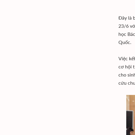
Đây là 
23/6 vớ
học Bác
Quốc.
Việc kế
cơ hội 
cho sin
cứu ch