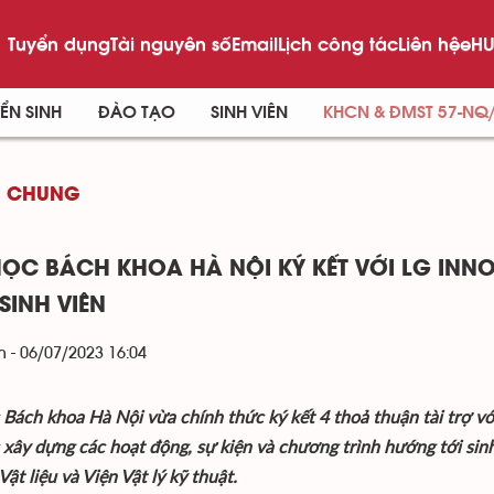
Tuyển dụng
Tài nguyên số
Email
Lịch công tác
Liên hệ
eHU
ỂN SINH
ĐÀO TẠO
SINH VIÊN
KHCN & ĐMST 57-NQ
G CHUNG
HỌC BÁCH KHOA HÀ NỘI KÝ KẾT VỚI LG INNO
SINH VIÊN
 - 06/07/2023 16:04
 Bách khoa Hà Nội vừa chính thức ký kết 4 thoả thuận tài trợ 
 xây dựng các hoạt động, sự kiện và chương trình hướng tới sinh
ật liệu và Viện Vật lý kỹ thuật.