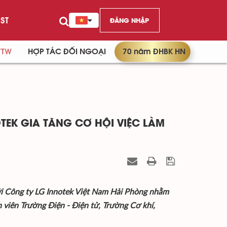
ST
ĐĂNG NHẬP
/TW
HỢP TÁC ĐỐI NGOẠI
70 năm ĐHBK HN
TEK GIA TĂNG CƠ HỘI VIỆC LÀM
với Công ty LG Innotek Việt Nam Hải Phòng nhằm
 viên Trường Điện - Điện tử, Trường Cơ khí,