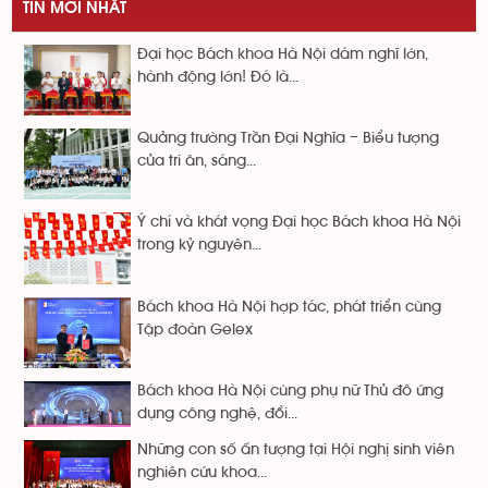
TIN MỚI NHẤT
Đại học Bách khoa Hà Nội dám nghĩ lớn,
hành động lớn! Đó là...
Quảng trường Trần Đại Nghĩa – Biểu tượng
của tri ân, sáng...
Ý chí và khát vọng Đại học Bách khoa Hà Nội
trong kỷ nguyên...
Bách khoa Hà Nội hợp tác, phát triển cùng
Tập đoàn Gelex
Bách khoa Hà Nội cùng phụ nữ Thủ đô ứng
dụng công nghệ, đổi...
Những con số ấn tượng tại Hội nghị sinh viên
nghiên cứu khoa...