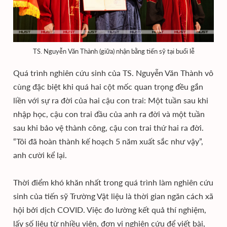
TS. Nguyễn Văn Thành (giữa) nhận bằng tiến sỹ tại buổi lễ
Quá trình nghiên cứu sinh của TS. Nguyễn Văn Thành vô
cùng đặc biệt khi quá hai cột mốc quan trọng đều gắn
liền với sự ra đời của hai cậu con trai: Một tuần sau khi
nhập học, cậu con trai đầu của anh ra đời và một tuần
sau khi bảo vệ thành công, cậu con trai thứ hai ra đời.
“Tôi đã hoàn thành kế hoạch 5 năm xuất sắc như vậy”,
anh cười kể lại.
Thời điểm khó khăn nhất trong quá trình làm nghiên cứu
sinh của tiến sỹ Trường Vật liệu là thời gian ngăn cách xã
hội bởi dịch COVID. Việc đo lường kết quả thí nghiệm,
lấy số liệu từ nhiều viện, đơn vị nghiên cứu để viết bài,