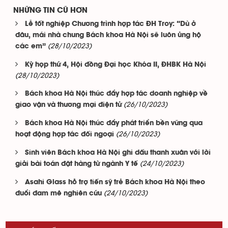
NHỮNG TIN CŨ HƠN
Lễ tốt nghiệp Chương trình hợp tác ĐH Troy: “Dù ở
đâu, mái nhà chung Bách khoa Hà Nội sẽ luôn ủng hộ
(28/10/2023)
các em”
Kỳ họp thứ 4, Hội đồng Đại học Khóa II, ĐHBK Hà Nội
(28/10/2023)
Bách khoa Hà Nội thúc đẩy hợp tác doanh nghiệp về
(26/10/2023)
giao vận và thương mại điện tử
Bách khoa Hà Nội thúc đẩy phát triển bền vững qua
(26/10/2023)
hoạt động hợp tác đối ngoại
Sinh viên Bách khoa Hà Nội ghi dấu thanh xuân với lời
(24/10/2023)
giải bài toán đặt hàng từ ngành Y tế
Asahi Glass hỗ trợ tiến sỹ trẻ Bách khoa Hà Nội theo
(24/10/2023)
đuổi đam mê nghiên cứu