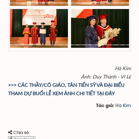
Hà Kim
Ảnh: Duy Thành - Vi Lê
>>> CÁC THẦY/CÔ GIÁO, TÂN TIẾN SỸ VÀ ĐẠI BIỂU
THAM DỰ BUỔI LỄ XEM ẢNH CHI TIẾT TẠI ĐÂY
Hà Kim
Tác giả:
Chia sẻ: