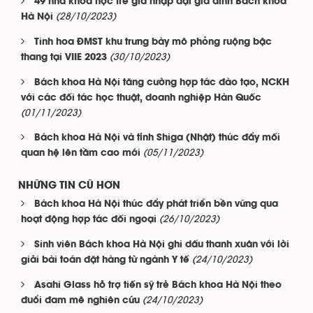
49 nhà khoa học trẻ gia nhập đại gia đình Bách khoa
(28/10/2023)
Hà Nội
Tinh hoa ĐMST khu trưng bày mô phỏng ruộng bậc
(30/10/2023)
thang tại VIIE 2023
Bách khoa Hà Nội tăng cường hợp tác đào tạo, NCKH
với các đối tác học thuật, doanh nghiệp Hàn Quốc
(01/11/2023)
Bách khoa Hà Nội và tỉnh Shiga (Nhật) thúc đẩy mối
(05/11/2023)
quan hệ lên tầm cao mới
NHỮNG TIN CŨ HƠN
Bách khoa Hà Nội thúc đẩy phát triển bền vững qua
(26/10/2023)
hoạt động hợp tác đối ngoại
Sinh viên Bách khoa Hà Nội ghi dấu thanh xuân với lời
(24/10/2023)
giải bài toán đặt hàng từ ngành Y tế
Asahi Glass hỗ trợ tiến sỹ trẻ Bách khoa Hà Nội theo
(24/10/2023)
đuổi đam mê nghiên cứu