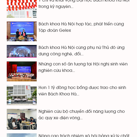
Ý chí và khát vọng Đại học Bách khoa Hà Nội
trong kỷ nguyên...
Bách khoa Hà Nội hợp tác, phát triển cùng
Tập đoàn Gelex
Bách khoa Hà Nội cùng phụ nữ Thủ đô ứng
dụng công nghệ, đổi...
Những con số ấn tượng tại Hội nghị sinh viên
nghiên cứu khoa...
Hơn 1 tỷ đồng học bổng được trao cho sinh
viên Bách Khoa Hà...
Nghiên cứu bộ chuyển đổi năng lượng cho
ắc quy xe điện vòng...
Nâng cao trách nhiệm xã hội bằng xử lý chất