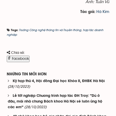
Ảnh: Tuấn Vũ
Hà Kim
Tác giả:
Trường Công nghệ thông tin và Truyền thông
,
hợp tác doanh
Tags:
nghiệp
Chia sẻ:
Facebook
NHỮNG TIN MỚI HƠN
Kỳ họp thứ 4, Hội đồng Đại học Khóa II, ĐHBK Hà Nội
(28/10/2023)
Lễ tốt nghiệp Chương trình hợp tác ĐH Troy: “Dù ở
đâu, mái nhà chung Bách khoa Hà Nội sẽ luôn ủng hộ
(28/10/2023)
các em”