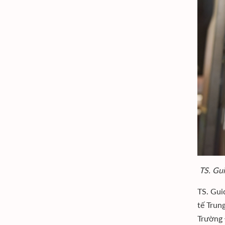
TS. Gui
TS. Gui
tế Trun
Trường 