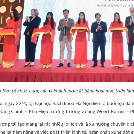
n Ban tổ chức cùng các vị khách mời cắt băng khai mạc triển lãm
ó, ngày 22/4, tại Đại học Bách khoa Hà Nội diễn ra buổi tọa đà
ăng Chính – Phó Hiệu trưởng Trường và ông Weert Börner – Ph
ượng tái tạo mang lại rất nhiều lợi ích và là xu hướng chuyển dịc
g lại tiềm năng về việc phát triển kinh tế, ngăn chặn xung đột g