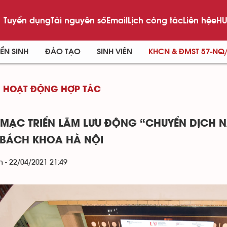
Tuyển dụng
Tài nguyên số
Email
Lịch công tác
Liên hệ
eHU
ỂN SINH
ĐÀO TẠO
SINH VIÊN
KHCN & ĐMST 57-NQ
HOẠT ĐỘNG HỢP TÁC
 MẠC TRIỂN LÃM LƯU ĐỘNG “CHUYỂN DỊCH 
BÁCH KHOA HÀ NỘI
 - 22/04/2021 21:49