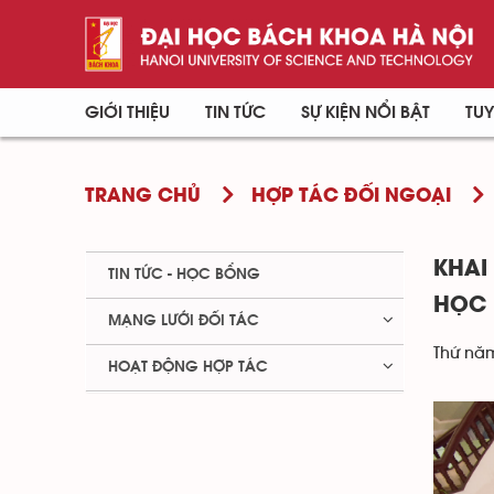
GIỚI THIỆU
TIN TỨC
SỰ KIỆN NỔI BẬT
TUY
TRANG CHỦ
HỢP TÁC ĐỐI NGOẠI
KHAI
TIN TỨC - HỌC BỔNG
HỌC 
MẠNG LƯỚI ĐỐI TÁC
Thứ năm
HOẠT ĐỘNG HỢP TÁC