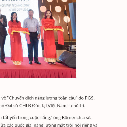
m về “Chuyển dịch năng lượng toàn cầu” do PGS.
ó Đại sứ CHLB Đức tại Việt Nam – chủ trì.
h tất yếu trong cuộc sống,” ông Börner chia sẻ.
iữa các quốc gia, năng lượng mặt trời nói riêng và