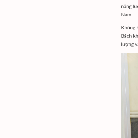
năng lư
Nam.
Không k
Bách kh
lượng v