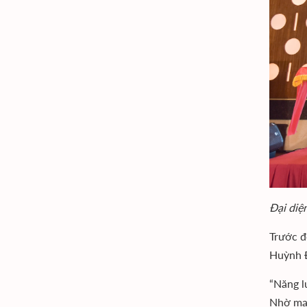
Đại diệ
Trước đ
Huỳnh Đ
“Năng l
Nhờ man