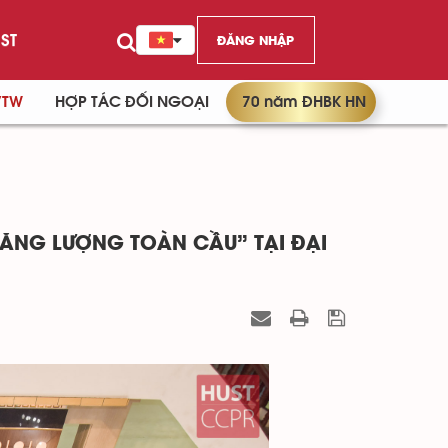
ST
ĐĂNG NHẬP
/TW
HỢP TÁC ĐỐI NGOẠI
70 năm ĐHBK HN
NĂNG LƯỢNG TOÀN CẦU” TẠI ĐẠI