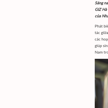
Sáng na
GIZ Hà 
của Nh
Phát bi
tác giữ
các hoạ
giúp si
Nam tro