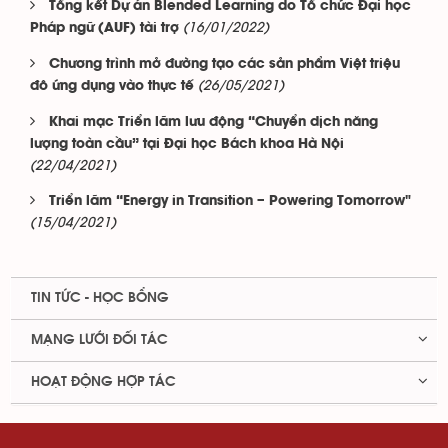
Tổng kết Dự án Blended Learning do Tổ chức Đại học
(16/01/2022)
Pháp ngữ (AUF) tài trợ
Chương trình mở đường tạo các sản phẩm Việt triệu
(26/05/2021)
đô ứng dụng vào thực tế
Khai mạc Triển lãm lưu động “Chuyển dịch năng
lượng toàn cầu” tại Đại học Bách khoa Hà Nội
(22/04/2021)
Triển lãm “Energy in Transition – Powering Tomorrow"
(15/04/2021)
TIN TỨC - HỌC BỔNG
MẠNG LƯỚI ĐỐI TÁC
HOẠT ĐỘNG HỢP TÁC