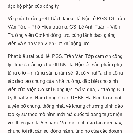
đạo bộ phận của công ty.
Về phía Trường ĐH Bách khoa Hà Nội có PGS.TS Trần
Văn Tớp – Phó Hiệu trưởng, GS. Lê Anh Tuấn – Viện
Trưởng viện Cơ khí động lực, cùng lãnh đạo, giảng
viên và sinh viên Viện Cơ khí động lực.
Phát biểu tại buổi lễ, PGS. Trần Văn Tớp
cảm ơn công
ty Hino
đã
tài trợ cho ĐHBK Hà Nội các sản phẩm phụ
tùng ô tô
– những
sản phẩm sẽ rất có ý nghĩa cho công
tác đào tạo chung của Nhà trường, đặc biệt cho sinh
viên của Viện Cơ khí Động lực
. “Vừa qua, 7 trường ĐH
kỹ thuật Việt Nam trong đó có ĐHBK Hà Nội đã ra một
tuyên bố chung, thống nhất về khung chương trình đào
tạo kỹ sư theo mô hình mới mà quốc tế đang thực hiện
với thời gian là 5,5 năm. Với mô hình đào tạo mới này,
chúng tôi rất cần sự đồng hành, ủng hộ của các doanh