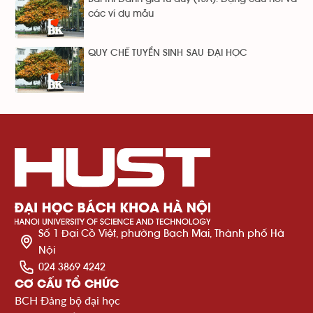
các ví dụ mẫu
QUY CHẾ TUYỂN SINH SAU ĐẠI HỌC
Số 1 Đại Cồ Việt, phường Bạch Mai, Thành phố Hà
Nội
024 3869 4242
CƠ CẤU TỔ CHỨC
BCH Đảng bộ đại học