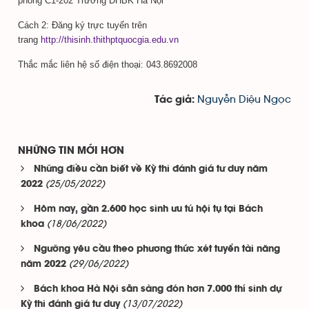
phòng C1-202 Trường ĐHBK Hà Nội
Cách 2: Đăng ký trực tuyến trên
trang
http://thisinh.thithptquocgia.edu.vn
Thắc mắc liên hệ số điện thoại: 043.8692008
Nguyễn Diệu Ngọc
Tác giả:
NHỮNG TIN MỚI HƠN
Những điều cần biết về Kỳ thi đánh giá tư duy năm
(25/05/2022)
2022
Hôm nay, gần 2.600 học sinh ưu tú hội tụ tại Bách
(18/06/2022)
khoa
Ngưỡng yêu cầu theo phương thức xét tuyển tài năng
(29/06/2022)
năm 2022
Bách khoa Hà Nội sẵn sàng đón hơn 7.000 thí sinh dự
(13/07/2022)
Kỳ thi đánh giá tư duy