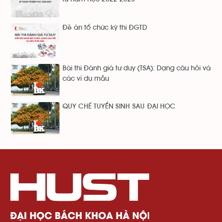
Đề án tổ chức kỳ thi ĐGTD
Bài thi Đánh giá tư duy (TSA): Dạng câu hỏi và
các ví dụ mẫu
QUY CHẾ TUYỂN SINH SAU ĐẠI HỌC