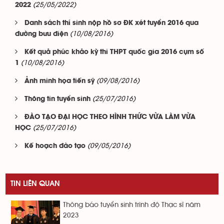
(25/05/2022)
2022
Danh sách thí sinh nộp hồ sơ ĐK xét tuyển 2016 qua
(10/08/2016)
đường bưu điện
Kết quả phúc khảo kỳ thi THPT quốc gia 2016 cụm số
(10/08/2016)
1
(09/08/2016)
Ảnh minh họa tiến sỹ
(25/07/2016)
Thông tin tuyển sinh
ĐÀO TẠO ĐẠI HỌC THEO HÌNH THỨC VỪA LÀM VỪA
(25/07/2016)
HỌC
(09/05/2016)
Kế hoạch đào tạo
TIN LIÊN QUAN
Thông báo tuyển sinh trình độ Thạc sĩ năm
2023