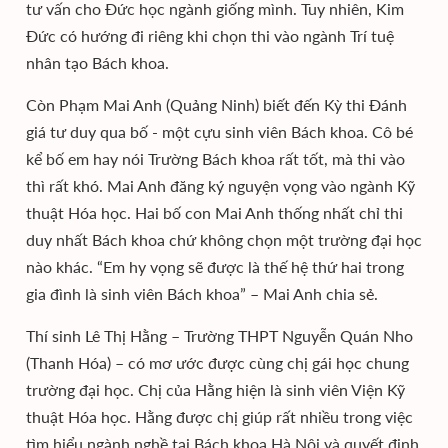
tư vấn cho Đức học ngành giống mình. Tuy nhiên, Kim
Đức có hướng đi riêng khi chọn thi vào ngành Trí tuệ
nhân tạo Bách khoa.
Còn Phạm Mai Anh (Quảng Ninh) biết đến Kỳ thi Đánh
giá tư duy qua bố - một cựu sinh viên Bách khoa. Cô bé
kể bố em hay nói Trường Bách khoa rất tốt, mà thi vào
thì rất khó. Mai Anh đăng ký nguyện vọng vào ngành Kỹ
thuật Hóa học. Hai bố con Mai Anh thống nhất chỉ thi
duy nhất Bách khoa chứ không chọn một trường đại học
nào khác. “Em hy vọng sẽ được là thế hệ thứ hai trong
gia đình là sinh viên Bách khoa” – Mai Anh chia sẻ.
Thí sinh Lê Thị Hằng – Trường THPT Nguyễn Quán Nho
(Thanh Hóa) – có mơ ước được cùng chị gái học chung
trường đại học. Chị của Hằng hiện là sinh viên Viện Kỹ
thuật Hóa học. Hằng được chị giúp rất nhiều trong việc
tìm hiểu ngành nghề tại Bách khoa Hà Nội và quyết định