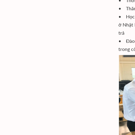
• Thời
• Thăm q
• Học b
ở Nhật B
trả
• Đào t
trong c