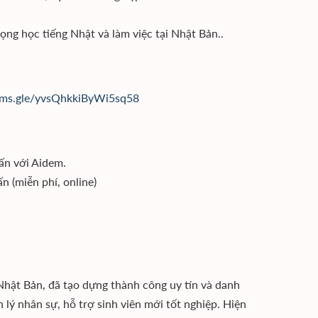
ọng học tiếng Nhật và làm việc tại Nhật Bản..
orms.gle/yvsQhkkiByWi5sq58
ấn với Aidem.
n (miễn phí, online)
Nhật Bản, đã tạo dựng thành công uy tín và danh
n lý nhân sự, hỗ trợ sinh viên mới tốt nghiệp. Hiện