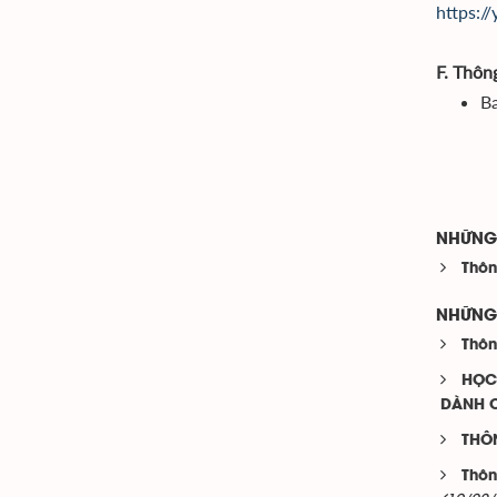
https:/
F. Thông
Ba
NHỮNG 
Thôn
NHỮNG 
Thôn
HỌC
DÀNH C
THÔ
Thôn