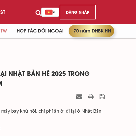
ST
ĐĂNG NHẬP
/TW
HỢP TÁC ĐỐI NGOẠI
70 năm ĐHBK HN
̣I NHẬT BẢN HÈ 2025 TRONG
M
y bay khứ hồi, chi phí ăn ở, đi lại ở Nhật Bản,
: