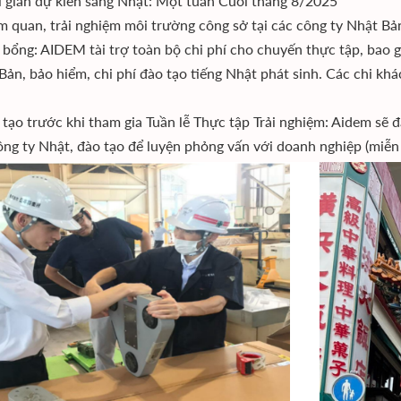
 gian dự kiến sang Nhật: Một tuần Cuối tháng 8/2025
uan, trải nghiệm môi trường công sở tại các công ty Nhật Bả
ổng: AIDEM tài trợ toàn bộ chi phí cho chuyến thực tập, bao gồm: 
ản, bảo hiểm, chi phí đào tạo tiếng Nhật phát sinh. Các chi khá
ạo trước khi tham gia Tuần lễ Thực tập Trải nghiệm: Aidem sẽ đà
ông ty Nhật, đào tạo để luyện phỏng vấn với doanh nghiệp (miễn p