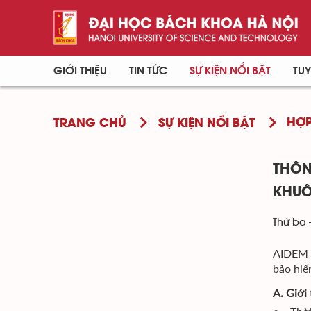
GIỚI THIỆU
TIN TỨC
SỰ KIỆN NỔI BẬT
TUY
HỢP
TRANG CHỦ
SỰ KIỆN NỔI BẬT
THÔNG
KHUÔ
Thứ ba 
AIDEM ta
bảo hiê
A. Giới