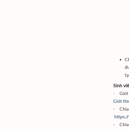
C
đư
tạ
Sinh vi
- Giới 
Giới th
- Chia 
https:
- Chia 