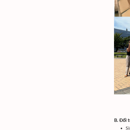
B. Đối 
Si