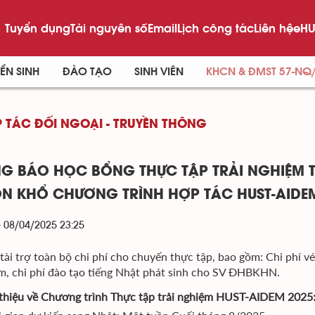
Tuyển dụng
Tài nguyên số
Email
Lịch công tác
Liên hệ
eHU
ỂN SINH
ĐÀO TẠO
SINH VIÊN
KHCN & ĐMST 57-NQ
 TÁC ĐỐI NGOẠI - TRUYỀN THÔNG
 BÁO HỌC BỔNG THỰC TẬP TRẢI NGHIỆM TA
N KHỔ CHƯƠNG TRÌNH HỢP TÁC HUST-AIDE
- 08/04/2025 23:25
̀i trợ toàn bộ chi phí cho chuyến thực tập, bao gồm: Chi phí vé má
̉m, chi phí đào tạo tiếng Nhật phát sinh cho SV ĐHBKHN.
 thiệu về Chương trình Thực tập trải nghiệm HUST-AIDEM 2025