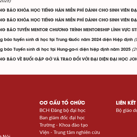
2025)
G BÁO KHÓA HỌC TIẾNG HÀN MIỄN PHÍ DÀNH CHO SINH VIÊN ĐẠ
G BÁO KHÓA HỌC TIẾNG HÀN MIỄN PHÍ DÀNH CHO SINH VIÊN ĐẠ
NG BÁO TUYỂN MENTOR CHƯƠNG TRÌNH MENTORSHIP LĨNH VỰC ST
(
g báo tuyển sinh đi học tại Trung Quốc năm 2024 diện Hiệp định
(2
g báo Tuyển sinh đi học tại Hung-ga-ri diện hiệp định năm 2025
G BÁO VỀ BUỔI GẶP GỠ VÀ TRAO ĐỔI VỚI ĐẠI DIỆN ĐẠI HỌC JO
CƠ CẤU TỔ CHỨC
LIÊN KẾT
BCH Đảng bộ đại học
Bộ giáo d
Ban giám đốc đại học
Trường - Khoa đào tạo
Viện - Trung tâm nghiên cứu
à Nội