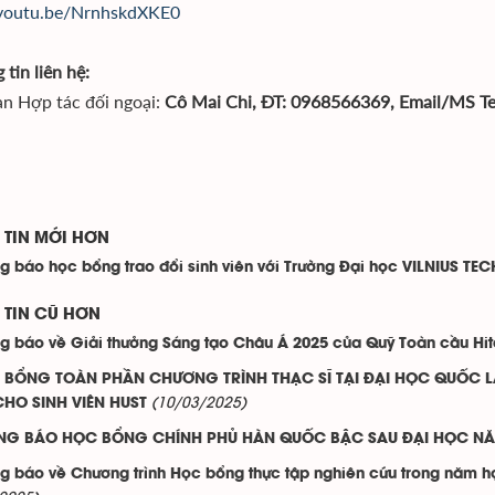
/youtu.be/NrnhskdXKE0
 tin liên hệ:
n Hợp tác đối ngoại:
Cô Mai Chi, ĐT: 0968566369, Email/MS T
TIN MỚI HƠN
g báo học bổng trao đổi sinh viên với Trường Đại học VILNIUS TECH
TIN CŨ HƠN
g báo về Giải thưởng Sáng tạo Châu Á 2025 của Quỹ Toàn cầu Hit
 BỔNG TOÀN PHẦN CHƯƠNG TRÌNH THẠC SĨ TẠI ĐẠI HỌC QUỐC L
(10/03/2025)
HO SINH VIÊN HUST
NG BÁO HỌC BỔNG CHÍNH PHỦ HÀN QUỐC BẬC SAU ĐẠI HỌC NĂM
g báo về Chương trình Học bổng thực tập nghiên cứu trong năm h