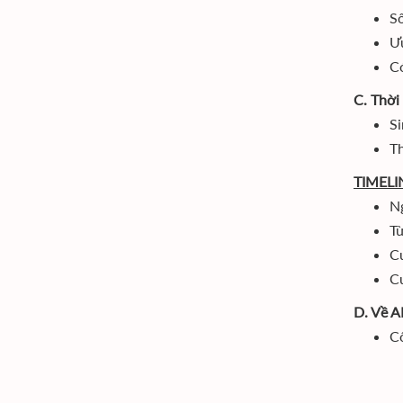
Số
Ưu
Có
C. Thời
Si
T
TIMELI
Ng
Từ
Cu
Cu
D. Về A
C