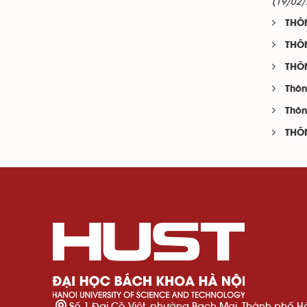
(19/02/
THÔN
THÔN
THÔ
Thôn
Thôn
THÔN
Số 1 Đại Cồ Việt, phường Bạch Mai, Thành phố H