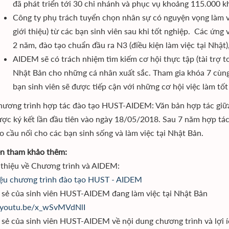
đã phát triển tới 30 chi nhánh và phục vụ khoảng 115.000 
Công ty phụ trách tuyển chọn nhân sự có nguyện vọng làm 
giới thiệu) từ các bạn sinh viên sau khi tốt nghiệp. Các ứn
2 năm, đào tạo chuẩn đầu ra N3 (điều kiện làm việc tại Nhật)
AIDEM sẽ có trách nhiệm tìm kiếm cơ hội thực tập (tài trợ to
Nhật Bản cho những cá nhân xuất sắc. Tham gia khóa 7 cù
bạn sinh viên sẽ được tiếp cận với những cơ hội việc làm tố
hương trình hợp tác đào tạo HUST-AIDEM: Văn bản hợp tác giữ
ợc ký kết lần đầu tiên vào ngày 18/05/2018. Sau 7 năm hợp tác
o cầu nối cho các bạn sinh sống và làm việc tại Nhật Bản.
ên tham khảo thêm:
thiệu về Chương trình và AIDEM:
iệu chương trình đào tạo HUST - AIDEM
sẻ của sinh viên HUST-AIDEM đang làm việc tại Nhật Bản
//youtu.be/x_wSvMVdNlI
sẻ của sinh viên HUST-AIDEM về nội dung chương trình và lợi í