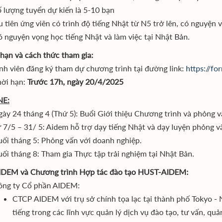
 lượng tuyển dự kiến là 5-10 bạn
 tiên ứng viên có trình độ tiếng Nhật từ N5 trở lên, có nguyện v
 nguyện vọng học tiếng Nhật và làm việc tại Nhật Bản.
 hạn và cách thức tham gia:
nh viên đăng ký tham dự chương trình tại đường link:
https://f
hời hạn:
Trước 17h, ngày 20/4/2025
NE:
ày 24 tháng 4 (Thứ 5): Buổi Giới thiệu Chương trình và phỏng v
 7/5 – 31/ 5: Aidem hỗ trợ dạy tiếng Nhật và dạy luyện phỏng vấ
ối tháng 5: Phỏng vấn với doanh nghiệp.
ối tháng 8: Tham gia Thực tập trải nghiệm tại Nhật Bản.
IDEM và Chương trình Hợp tác đào tạo HUST-AIDEM:
ông ty Cổ phần AIDEM:
CTCP AIDEM với trụ sở chính tọa lạc tại thành phố Tokyo - 
tiếng trong các lĩnh vực quản lý dịch vụ đào tạo, tư vấn, quả