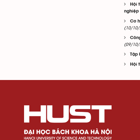
Hội 
nghiệp
Cơ h
(10/10/
Công
(09/10/
Tập 
Hội 