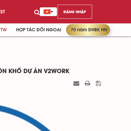
ST
ĐĂNG NHẬP
/TW
HỢP TÁC ĐỐI NGOẠI
70 năm ĐHBK HN
UÔN KHỔ DỰ ÁN V2WORK