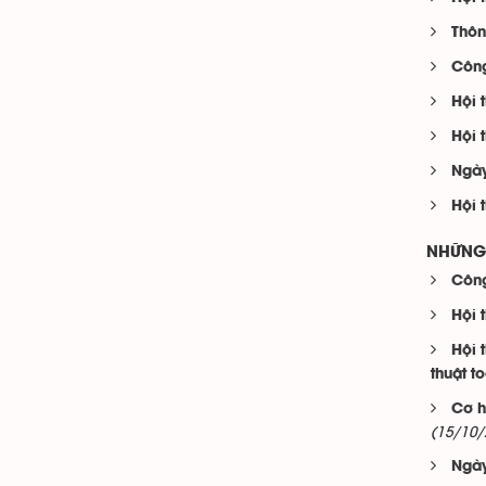
Thôn
Công
Hội 
Hội 
Ngày
Hội 
NHỮNG 
Công
Hội 
Hội 
thuật t
Cơ h
(15/10/
Ngày