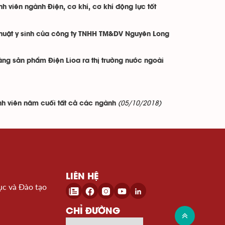
h viên ngành Điện, cơ khí, cơ khí động lực tốt
 thuật y sinh của công ty TNHH TM&DV Nguyên Long
àng sản phẩm Điện Lioa ra thị trường nước ngoài
(05/10/2018)
nh viên năm cuối tất cả các ngành
LIÊN HỆ
ục và Đào tạo
CHỈ ĐƯỜNG