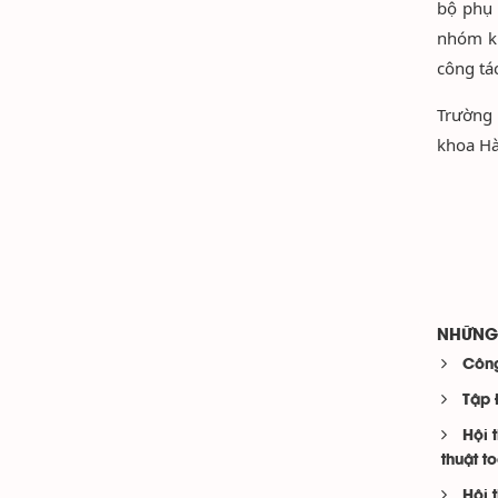
bộ phụ 
nhóm kh
công tá
Trường 
khoa Hà
NHỮNG 
Công
Tập 
Hội 
thuật t
Hội 