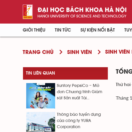
GIỚI THIỆU
TIN TỨC
SỰ KIỆN NỔI BẬT
TUY
SINH VIÊN 
TRANG CHỦ
SINH VIÊN
TỔNG
TIN LIÊN QUAN
Thứ hai 
Suntory PepsiCo – Mở
đơn Chương trình Giám
Tháng 
sát Sản xuất Tài...
Thông báo tuyển dụng
của công ty YURA
Corporation