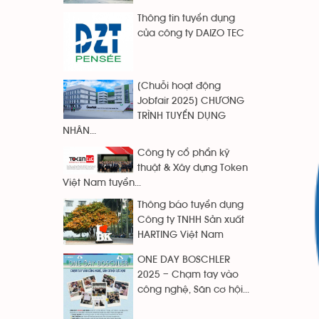
Thông tin tuyển dụng
của công ty DAIZO TEC
[Chuỗi hoạt động
Jobfair 2025] CHƯƠNG
TRÌNH TUYỂN DỤNG
NHÂN...
Công ty cổ phẩn kỹ
thuật & Xây dựng Token
Việt Nam tuyển...
Thông báo tuyển dụng
Công ty TNHH Sản xuất
HARTING Việt Nam
ONE DAY BOSCHLER
2025 – Chạm tay vào
công nghệ, Săn cơ hội...