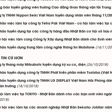
g báo tuyển giảng viên trường Cao đẳng Giao thông vận tải Trung 
 ty TNHH Nippon Seiki Việt Nam tuyển dụng nhân viên tháng 11/2
thảo việc làm tại công ty Tetra Pak Việt Nam - cơ hội làm việc tại
thảo tuyển dụng tại các công ty hàng đầu Nhật Bản cơ hội sở hữu
 hội việc làm cùng Công ty Xây dựng Nhật Bản dành cho Sinh viên
(14/11/20
thảo tuyển dụng trung tâm công nghệ thông tin Mobifone
TIN CŨ HƠN
(26/10/2018)
 ty thang máy Mitsubishi tuyển dụng kỹ sư cơ, điện
thảo tuyển dụng công ty TNHH Phát triển phần mềm Toshiba (Việt
thảo tuyển dụng công ty TNHH LG DISPLAY Việt Nam Hải Phòng dà
(18/10/2018)
oàn trường
ội làm việc tại TOKYO - Nhật Bản dành cho các bạn sinh viên ngà
2018)
 hội việc làm tại các doanh nghiệp Nhật Bản Sekisho Jobfair nă