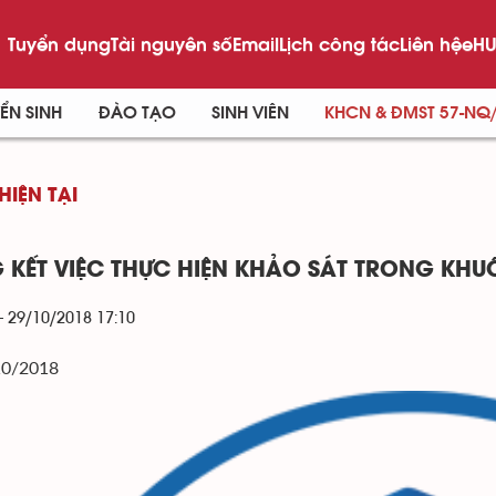
Tuyển dụng
Tài nguyên số
Email
Lịch công tác
Liên hệ
eHU
ỂN SINH
ĐÀO TẠO
SINH VIÊN
KHCN & ĐMST 57-NQ
HIỆN TẠI
 KẾT VIỆC THỰC HIỆN KHẢO SÁT TRONG KH
- 29/10/2018 17:10
10/2018