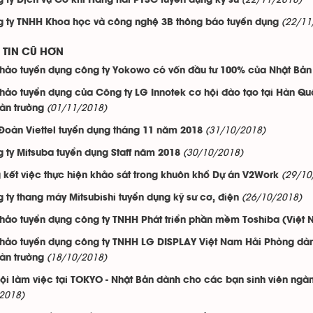
(22/11/2018)
 ty Dịch vụ Cơ khí Hàng hải PTSC tuyển dụng kỹ sư
(22/11
 ty TNHH Khoa học và công nghệ 3B thông báo tuyển dụng
TIN CŨ HƠN
thảo tuyển dụng công ty Yokowo có vốn đầu tư 100% của Nhật Bản
thảo tuyển dụng của Công ty LG Innotek cơ hội đào tạo tại Hàn Qu
(01/11/2018)
oàn trường
(31/10/2018)
Đoàn Viettel tuyển dụng tháng 11 năm 2018
(30/10/2018)
 ty Mitsuba tuyển dụng Staff năm 2018
(29/10
 kết việc thực hiện khảo sát trong khuôn khổ Dự án V2Work
(26/10/2018)
 ty thang máy Mitsubishi tuyển dụng kỹ sư cơ, điện
thảo tuyển dụng công ty TNHH Phát triển phần mềm Toshiba (Việt
thảo tuyển dụng công ty TNHH LG DISPLAY Việt Nam Hải Phòng dà
(18/10/2018)
oàn trường
ội làm việc tại TOKYO - Nhật Bản dành cho các bạn sinh viên ngà
2018)