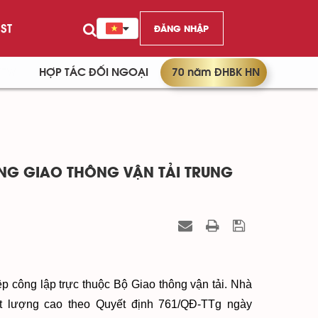
ST
ĐĂNG NHẬP
/TW
HỢP TÁC ĐỐI NGOẠI
70 năm ĐHBK HN
NG GIAO THÔNG VẬN TẢI TRUNG
p công lập trực thuộc Bộ Giao thông vận tải. Nhà
ất lượng cao theo Quyết định 761/QĐ-TTg ngày