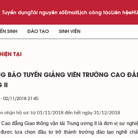
Tuyển dụng
Tài nguyên số
Email
Lịch công tác
Liên hệ
eHU
ỂN SINH
ĐÀO TẠO
SINH VIÊN
KHCN & ĐMST 57-NQ
HIỆN TẠI
G BÁO TUYỂN GIẢNG VIÊN TRƯỜNG CAO ĐẲ
 II
 - 02/11/2018 21:45
an nhận hồ sơ: từ 01/11/2018 đến hết ngày 31/12/2018
Cao đẳng Giao thông vận tải Trung ương II là đơn vị sự nghiệ
 được lựa chọn đầu tư trở thành trường đào tạo nghề ch