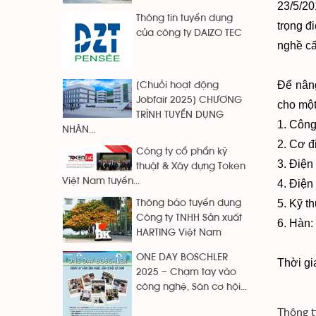
23/5/20
Thông tin tuyển dụng
trọng đ
của công ty DAIZO TEC
nghề cấ
Để nâng
[Chuỗi hoạt động
Jobfair 2025] CHƯƠNG
cho một
TRÌNH TUYỂN DỤNG
1. Công
NHÂN...
2. Cơ đ
Công ty cổ phẩn kỹ
3. Điện
thuật & Xây dựng Token
Việt Nam tuyển...
4. Điện
5. Kỹ t
Thông báo tuyển dụng
Công ty TNHH Sản xuất
6. Hàn:
HARTING Việt Nam
ONE DAY BOSCHLER
Thời gi
2025 – Chạm tay vào
công nghệ, Săn cơ hội...
Thông t