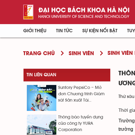
GIỚI THIỆU
TIN TỨC
SỰ KIỆN NỔI BẬT
TUY
SINH VIÊN 
TRANG CHỦ
SINH VIÊN
THÔN
TIN LIÊN QUAN
ƯƠNG
Suntory PepsiCo – Mở
đơn Chương trình Giám
Thứ sáu
sát Sản xuất Tài...
Thời gi
Thông báo tuyển dụng
Trường 
của công ty YURA
trường
Corporation