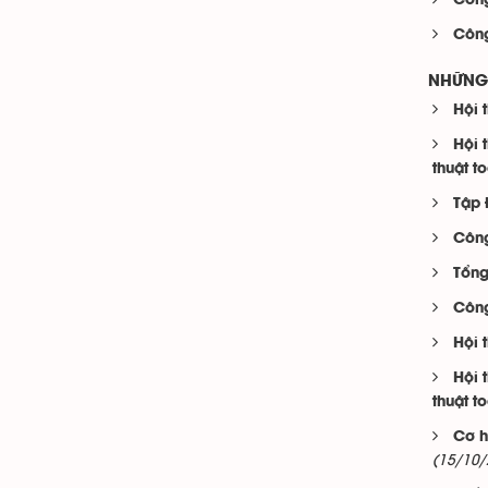
Công
Công
NHỮNG 
Hội 
Hội 
thuật t
Tập 
Công
Tổng
Công
Hội 
Hội 
thuật t
Cơ h
(15/10/