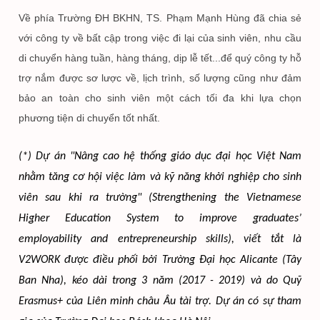
Về phía Trường ĐH BKHN, TS. Phạm Mạnh Hùng đã chia sẻ
với công ty về bất cập trong việc đi lại của sinh viên, nhu cầu
di chuyển hàng tuần, hàng tháng, dịp lễ tết...để quý công ty hỗ
trợ nắm được sơ lược về, lịch trình, số lượng cũng như đảm
bảo an toàn cho sinh viên một cách tối đa khi lựa chọn
phương tiện di chuyển tốt nhất.
(*) Dự án "Nâng cao hệ thống giáo dục đại học Việt Nam 
nhằm tăng cơ hội việc làm và kỹ năng khởi nghiệp cho sinh 
viên sau khi ra trường" (Strengthening the Vietnamese 
Higher Education System to improve graduates’ 
employability and entrepreneurship skills), viết tắt là 
V2WORK được điều phối bởi Trường Đại học Alicante (Tây 
Ban Nha), kéo dài trong 3 năm (2017 - 2019) và do Quỹ 
Erasmus+ của Liên minh châu Âu tài trợ. Dự án có sự tham 