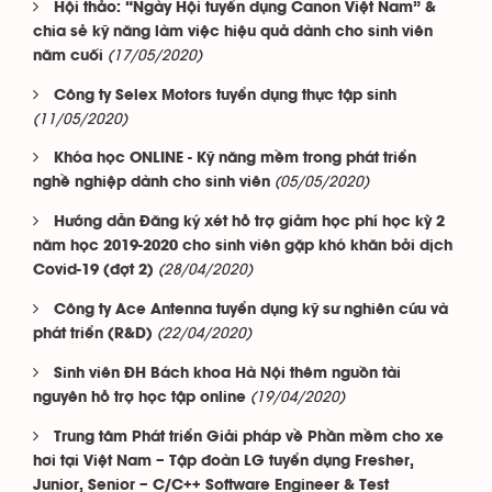
Hội thảo: “Ngày Hội tuyển dụng Canon Việt Nam” &
chia sẻ kỹ năng làm việc hiệu quả dành cho sinh viên
(17/05/2020)
năm cuối
Công ty Selex Motors tuyển dụng thực tập sinh
(11/05/2020)
Khóa học ONLINE - Kỹ năng mềm trong phát triển
(05/05/2020)
nghề nghiệp dành cho sinh viên
Hướng dẫn Đăng ký xét hỗ trợ giảm học phí học kỳ 2
năm học 2019-2020 cho sinh viên gặp khó khăn bởi dịch
(28/04/2020)
Covid-19 (đợt 2)
Công ty Ace Antenna tuyển dụng kỹ sư nghiên cứu và
(22/04/2020)
phát triển (R&D)
Sinh viên ĐH Bách khoa Hà Nội thêm nguồn tài
(19/04/2020)
nguyên hỗ trợ học tập online
Trung tâm Phát triển Giải pháp về Phần mềm cho xe
hơi tại Việt Nam – Tập đoàn LG tuyển dụng Fresher,
Junior, Senior – C/C++ Software Engineer & Test