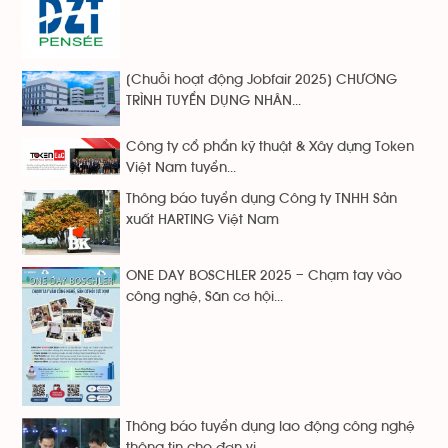
[Chuỗi hoạt động Jobfair 2025] CHƯƠNG
TRÌNH TUYỂN DỤNG NHÂN...
Công ty cổ phẩn kỹ thuật & Xây dựng Token
Việt Nam tuyển...
Thông báo tuyển dụng Công ty TNHH Sản
xuất HARTING Việt Nam
ONE DAY BOSCHLER 2025 – Chạm tay vào
công nghệ, Săn cơ hội...
Thông báo tuyển dụng lao động công nghệ
thông tin cho đơn vị...