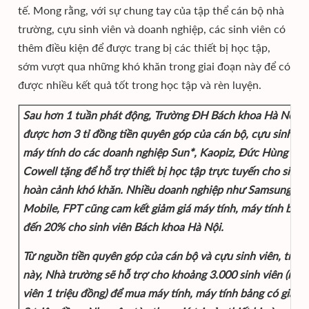
tế. Mong rằng, với sự chung tay của tập thể cán bộ nhà
trường, cựu sinh viên và doanh nghiệp, các sinh viên có
thêm điều kiện để được trang bị các thiết bị học tập,
sớm vượt qua những khó khăn trong giai đoạn này để có
được nhiều kết quả tốt trong học tập và rèn luyện.
Sau hơn 1 tuần phát động, Trường ĐH Bách khoa Hà Nội đ
được hơn 3 tỉ đồng tiền quyên góp của cán bộ, cựu sinh vi
máy tính do các doanh nghiệp Sun*, Kaopiz, Đức Hùng Mob
Cowell tặng để hỗ trợ thiết bị học tập trực tuyến cho sinh 
hoàn cảnh khó khăn. Nhiều doanh nghiệp như Samsung, Đ
Mobile, FPT cũng cam kết giảm giá máy tính, máy tính bản
đến 20% cho sinh viên Bách khoa Hà Nội.
Từ nguồn tiền quyên góp của cán bộ và cựu sinh viên, tron
này, Nhà trường sẽ hỗ trợ cho khoảng 3.000 sinh viên (mỗi 
viên 1 triệu đồng) để mua máy tính, máy tính bảng có giá k