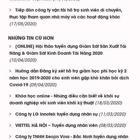
Tiếp đón công ty vận tải hỗ trợ sinh viên di chuyển,
thực tập tham quan nhà máy và các hoạt động khác
(17/05/2020)
NHỮNG TIN CŨ HƠN
[ONLINE] Hội thảo tuyển dụng Giám Sát Sản Xuất Tài
Năng & Giám Sát Kinh Doanh Tài Năng 2020
(10/04/2020)
Hướng dẫn Đăng ký xét hỗ trợ giảm học phí học kỳ 2
năm học 2019-2020 cho sinh viên gặp khó khăn bởi dịch
(09/04/2020)
Covid-19
Khóa học online - Những điều cần biết về khởi sự
(18/03/2020)
doanh nghiệp với sinh viên khối kỹ thuật
(11/03/2020)
Công ty LG Innotek tuyển dụng nhân sự
(08/03/2020)
VIETTEL HÀ NỘI – Tuyển dụng nhân viên
Công ty TNHH Seojin Vina - Bắc Ninh tuyển dụng nhân