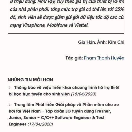
8 triệu đồng. Như vậy, tùy theo giá trị của thiết bị và mức g
của nhà phân phối, tổng mức trợ giá có thể lên tới 35%. B
đó, sinh viên sẽ được giảm giá gói dữ liệu tốc độ cao của c
mạng Vinaphone, Mobifone và Viettel.
Gia Hân. Ảnh: Kim Chi
Phạm Thanh Huyền
Tác giả:
NHỮNG TIN MỚI HƠN
Thông báo về việc triển khai chương trình hỗ trợ thiết
(15/04/2020)
bị học trực tuyến cho sinh viên
Trung tâm Phát triển Giải pháp về Phần mềm cho xe
hơi tại Việt Nam – Tập đoàn LG tuyển dụng Fresher,
Junior, Senior – C/C++ Software Engineer & Test
(17/04/2020)
Engineer