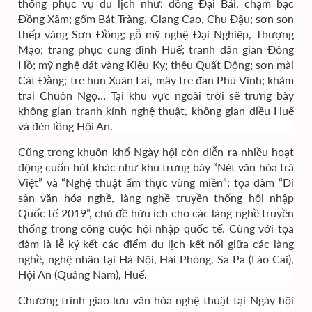
thống phục vụ du lịch như: đồng Đại Bái, chạm bạc
Đồng Xâm; gốm Bát Tràng, Giang Cao, Chu Đậu; sơn son
thếp vàng Sơn Đồng; gỗ mỹ nghệ Đại Nghiệp, Thượng
Mạo; trang phục cung đình Huế; tranh dân gian Đông
Hồ; mỹ nghệ dát vàng Kiêu Kỵ; thêu Quất Động; sơn mài
Cát Đằng; tre hun Xuân Lai, mây tre đan Phú Vinh; khảm
trai Chuôn Ngọ… Tại khu vực ngoài trời sẽ trưng bày
không gian tranh kính nghệ thuật, không gian diều Huế
và đèn lồng Hội An.
Cũng trong khuôn khổ Ngày hội còn diễn ra nhiều hoạt
động cuốn hút khác như khu trưng bày “Nét văn hóa trà
Việt” và “Nghệ thuật ẩm thực vùng miền”; tọa đàm “Di
sản văn hóa nghề, làng nghề truyền thống hội nhập
Quốc tế 2019”, chủ đề hữu ích cho các làng nghề truyền
thống trong công cuộc hội nhập quốc tế. Cùng với tọa
đàm là lễ ký kết các điểm du lịch kết nối giữa các làng
nghề, nghệ nhân tại Hà Nội, Hải Phòng, Sa Pa (Lào Cai),
Hội An (Quảng Nam), Huế.
Chương trình giao lưu văn hóa nghệ thuật tại Ngày hội