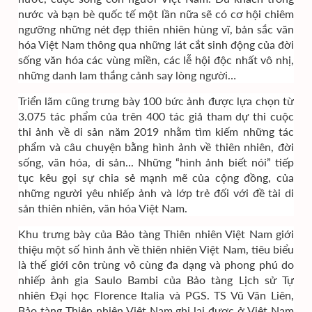
nước và bạn bè quốc tế một lần nữa sẽ có cơ hội chiêm
ngưỡng những nét đẹp thiên nhiên hùng vĩ, bản sắc văn
hóa Việt Nam thông qua những lát cắt sinh động của đời
sống văn hóa các vùng miền, các lễ hội độc nhất vô nhị,
những danh lam thắng cảnh say lòng người…
Triển lãm cũng trưng bày 100 bức ảnh được lựa chọn từ
3.075 tác phẩm của trên 400 tác giả tham dự thi cuộc
thi ảnh về di sản năm 2019 nhằm tìm kiếm những tác
phẩm và câu chuyện bằng hình ảnh về thiên nhiên, đời
sống, văn hóa, di sản... Những “hình ảnh biết nói” tiếp
tục kêu gọi sự chia sẻ mạnh mẽ của cộng đồng, của
những người yêu nhiếp ảnh và lớp trẻ đối với đề tài di
sản thiên nhiên, văn hóa Việt Nam.
Khu trưng bày của Bảo tàng Thiên nhiên Việt Nam giới
thiệu một số hình ảnh về thiên nhiên Việt Nam, tiêu biểu
là thế giới côn trùng vô cùng đa dạng và phong phú do
nhiếp ảnh gia Saulo Bambi của Bảo tàng Lịch sử Tự
nhiên Đại học Florence Italia và PGS. TS Vũ Văn Liên,
Bảo tàng Thiên nhiên Việt Nam ghi lại được ở Việt Nam