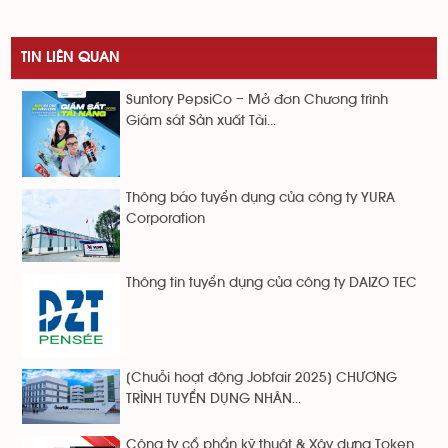
TIN LIÊN QUAN
Suntory PepsiCo – Mở đơn Chương trình
Giám sát Sản xuất Tài...
Thông báo tuyển dụng của công ty YURA
Corporation
Thông tin tuyển dụng của công ty DAIZO TEC
[Chuỗi hoạt động Jobfair 2025] CHƯƠNG
TRÌNH TUYỂN DỤNG NHÂN...
Công ty cổ phẩn kỹ thuật & Xây dựng Token