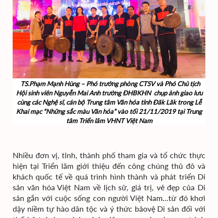
TS.Phạm Mạnh Hùng – Phó trưởng phòng CTSV và Phó Chủ tịch
Hội sinh viên Nguyễn Mai Anh trường ĐHBKHN chụp ảnh giao lưu
cùng các Nghệ sĩ, cán bộ Trung tâm Văn hóa tỉnh Đăk Lăk trong Lễ
Khai mạc “Những sắc màu Văn hóa” vào tối 21/11/2019 tại Trung
tâm Triển lãm VHNT Việt Nam
Nhiều đơn vị, tỉnh, thành phố tham gia và tổ chức thực
hiện tại Triển lãm giới thiệu đến công chúng thủ đô và
khách quốc tế về quá trình hình thành và phát triển Di
sản văn hóa Việt Nam về lịch sử, giá trị, vẻ đẹp của Di
sản gắn với cuộc sống con người Việt Nam…từ đó khơi
dậy niềm tự hào dân tộc và ý thức bảovệ Di sản đối với