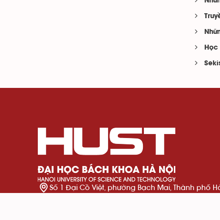
Nhữn
Truy
Nhữn
Học 
Seki
Số 1 Đại Cồ Việt, phường Bạch Mai, Thành phố H
024 3869 4242