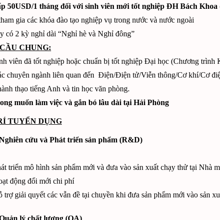
ấp 50USD/1 tháng đối với sinh viên mới tốt nghiệp ĐH Bách Khoa (
ham gia các khóa đào tạo nghiệp vụ trong nước và nước ngoài
y có 2 kỳ nghỉ dài “Nghỉ hè và Nghỉ đông”
U CẦU CHUNG:
nh viên đã tốt nghiệp hoặc chuẩn bị tốt nghiệp Đại học (Chương trìn
c chuyên ngành liên quan đến Điện/Điện tử/Viễn thông/Cơ khí/Cơ đi
ành thạo tiếng Anh và tin học văn phòng.
ng muốn làm việc và gắn bó lâu dài tại Hải Phòng
RÍ TUYỂN DỤNG
Nghiên cứu và Phát triển sản phẩm (R&D)
át triển mô hình sản phẩm mới và đưa vào sản xuất chạy thử tại Nhà m
ạt động đổi mới chi phí
 trợ giải quyết các vẫn đề tại chuyền khi đưa sản phẩm mới vào sản xu
Quản lý chất lượng (QA)