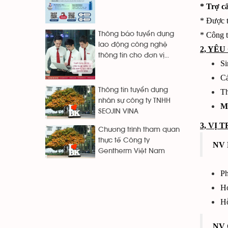
* Trợ c
* Được t
* Công t
Thông báo tuyển dụng
lao động công nghệ
2, YÊ
thông tin cho đơn vị...
Si
Cá
Thông tin tuyển dụng
Th
nhân sự công ty TNHH
Mo
SEOJIN VINA
3,
VỊ T
Chương trình tham quan
thực tế Công ty
NV 
Gentherm Việt Nam
Ph
Ho
Hỗ
NV 