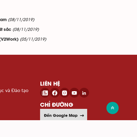
(08/11/2019)
 nam
(08/11/2019)
ất sắc
(05/11/2019)
 (V2Work)
LIÊN HỆ
ục và Đào tạo
CHỈ ĐƯỜNG
Đến Google Map