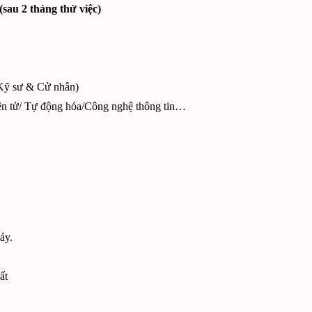
sau 2 tháng thử việc)
h Kỹ sư & Cử nhân)
ện tử/ Tự động hóa/Công nghệ thông tin…
áy.
ất