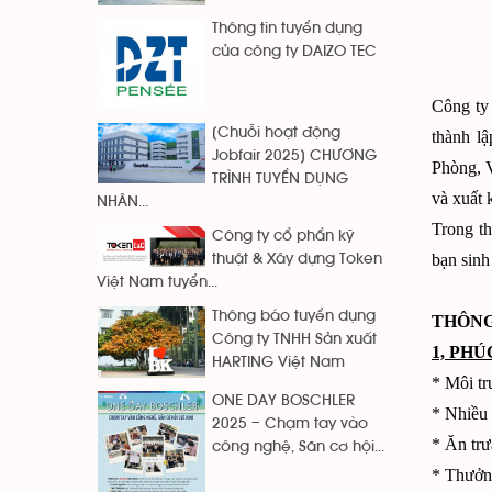
Thông tin tuyển dụng
của công ty DAIZO TEC
Công ty
[Chuỗi hoạt động
thành l
Jobfair 2025] CHƯƠNG
Phòng, V
TRÌNH TUYỂN DỤNG
và xuất k
NHÂN...
Trong t
Công ty cổ phẩn kỹ
bạn sinh
thuật & Xây dựng Token
Việt Nam tuyển...
Thông báo tuyển dụng
THÔNG
Công ty TNHH Sản xuất
1, PHÚ
HARTING Việt Nam
* Môi tr
ONE DAY BOSCHLER
* Nhiều 
2025 – Chạm tay vào
* Ăn trư
công nghệ, Săn cơ hội...
* Thưởng