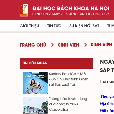
GIỚI THIỆU
TIN TỨC
SỰ KIỆN NỔI BẬT
TUY
SINH VIÊN 
TRANG CHỦ
SINH VIÊN
NGÀY
TIN LIÊN QUAN
SẮP 
Suntory PepsiCo – Mở
đơn Chương trình Giám
Thứ năm
sát Sản xuất Tài...
Thời gi
Thông báo tuyển dụng
Địa điể
của công ty YURA
Corporation
Đối tượ