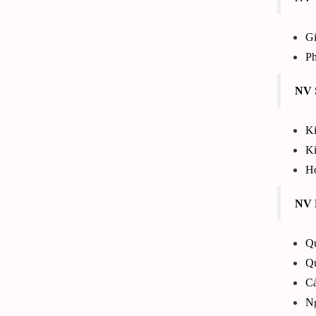
Gi
Ph
NV 
Ki
Ki
Ho
NV K
Qu
Qu
Cả
Ng