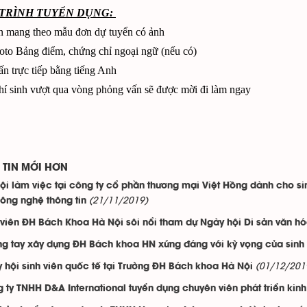
Y TRÌNH TUYỂN DỤNG:
n mang theo mẫu đơn dự tuyển có ảnh
to Bảng điểm, chứng chỉ ngoại ngữ (nếu có)
n trực tiếp bằng tiếng Anh
í sinh vượt qua vòng phỏng vấn sẽ được mời đi làm ngay
TIN MỚI HƠN
ội làm việc tại công ty cổ phần thương mại Việt Hồng dành cho sin
(21/11/2019)
ông nghệ thông tin
 viên ĐH Bách Khoa Hà Nội sôi nổi tham dự Ngày hội Di sản văn h
g tay xây dựng ĐH Bách khoa HN xứng đáng với kỳ vọng của sinh v
(01/12/201
 hội sinh viên quốc tế tại Trường ĐH Bách khoa Hà Nội
 ty TNHH D&A International tuyển dụng chuyên viên phát triển kin