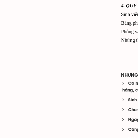
4. QU
Sinh viê
Bảng pho
Phỏng vấ
Những th
NHỮNG 
Cơ h
hàng, c
Sinh
Chun
Ngày
Công