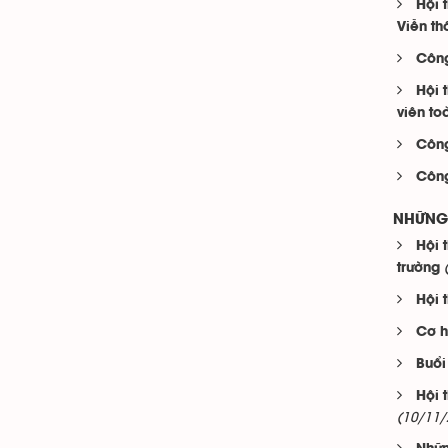
Hội 
Viễn th
Công
Hội 
viên to
Công
Công
NHỮNG 
Hội 
trường
Hội 
Cơ h
Buổi
Hội 
(10/11/