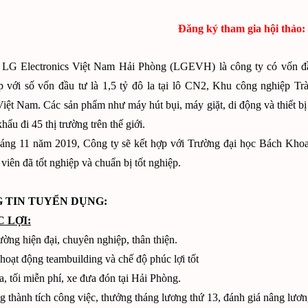
Đăng ký tham gia hội thảo:
 LG Electronics Việt Nam Hải Phòng (LGEVH) là công ty có vốn đ
ập với số vốn đầu tư là 1,5 tỷ đô la tại lô CN2, Khu công nghiệp 
iệt Nam. Các sản phẩm như máy hút bụi, máy giặt, di động và thiết bị
hẩu đi 45 thị trường trên thế giới.
háng 11 năm 2019, Công ty sẽ kết hợp với Trường đại học Bách Khoa
 viên đã tốt nghiệp và chuẩn bị tốt nghiệp.
 TIN TUYỂN DỤNG:
C LỢI:
ường hiện đại, chuyên nghiệp, thân thiện.
hoạt động teambuilding và chế độ phúc lợi tốt
a, tối miễn phí, xe đưa đón tại Hải Phòng.
 thành tích công việc, thưởng tháng lương thứ 13, đánh giá nâng lươ