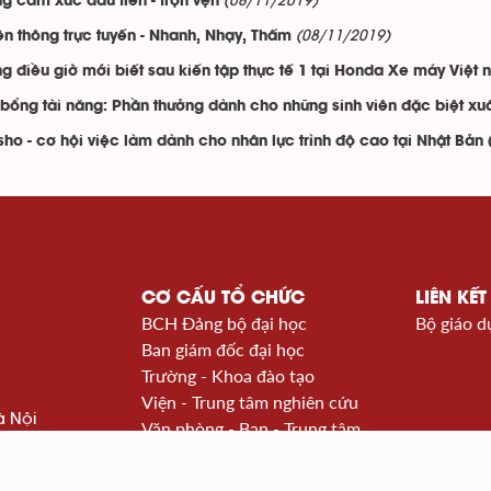
(08/11/2019)
g cảm xúc đầu tiên - trọn vẹn
(08/11/2019)
ền thông trực tuyến - Nhanh, Nhạy, Thấm
g điều giờ mới biết sau kiến tập thực tế 1 tại Honda Xe máy Việt
bổng tài năng: Phần thưởng dành cho những sinh viên đặc biệt xu
sho - cơ hội việc làm dành cho nhân lực trình độ cao tại Nhật Bản
CƠ CẤU TỔ CHỨC
LIÊN KẾT
BCH Đảng bộ đại học
Bộ giáo d
Ban giám đốc đại học
Trường - Khoa đào tạo
Viện - Trung tâm nghiên cứu
à Nội
Văn phòng - Ban - Trung tâm