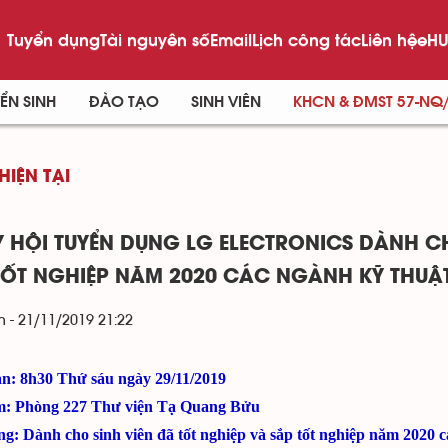
Tuyển dụng
Tài nguyên số
Email
Lịch công tác
Liên hệ
eHU
ỂN SINH
ĐÀO TẠO
SINH VIÊN
KHCN & ĐMST 57-NQ
HIỆN TẠI
 HỘI TUYỂN DỤNG LG ELECTRONICS DÀNH CH
TỐT NGHIỆP NĂM 2020 CÁC NGÀNH KỸ THUẬ
 - 21/11/2019 21:22
an: 8h30 Thứ sáu ngày 29/11/2019
m: Phòng 227 Thư viện Tạ Quang Bửu
ng: Dành cho sinh viên đã tốt nghiệp và sắp tốt nghiệp năm 2020 