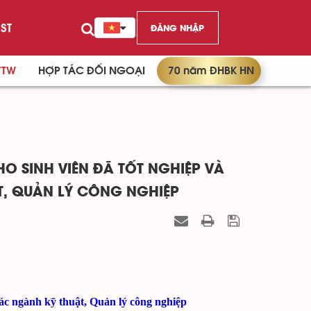
ST
ĐĂNG NHẬP
/TW
HỢP TÁC ĐỐI NGOẠI
70 năm ĐHBK HN
O SINH VIÊN ĐÃ TỐT NGHIỆP VÀ
T, QUẢN LÝ CÔNG NGHIỆP
các ngành kỹ thuật, Quản lý công nghiệp