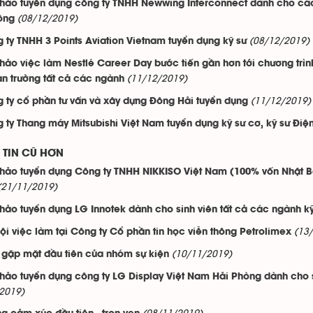
thảo tuyển dụng công ty TNHH Newwing Interconnect dành cho các 
(08/12/2019)
ông
(08/12/2019)
 ty TNHH 3 Points Aviation Vietnam tuyển dụng kỹ sư
thảo việc làm Nestlé Career Day bước tiến gần hơn tới chương trình
(11/12/2019)
àn trường tất cả các ngành
(11/12/2019)
 ty cổ phần tư vấn và xây dựng Đông Hải tuyển dụng
 ty Thang máy Mitsubishi Việt Nam tuyển dụng kỹ sư cơ, kỹ sư Điện
TIN CŨ HƠN
thảo tuyển dụng Công ty TNHH NIKKISO Việt Nam (100% vốn Nhật B
(21/11/2019)
thảo tuyển dụng LG Innotek dành cho sinh viên tất cả các ngành kỹ
(13
ội việc làm tại Công ty Cổ phần tin học viễn thông Petrolimex
(10/11/2019)
 gặp mặt đầu tiên của nhóm sự kiện
thảo tuyển dụng công ty LG Display Việt Nam Hải Phòng dành cho s
2019)