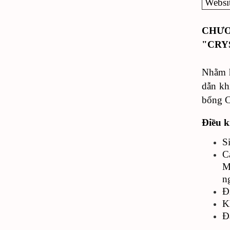
Websi
CHƯƠ
"CRY
Nhằm h
dẫn kh
bổng Cr
Điều k
S
C
M
n
Đ
K
Đ