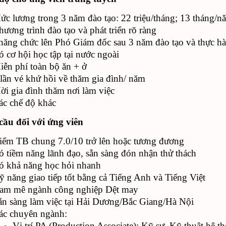
ức lương trong 3 năm đào tạo: 22 triệu/tháng; 13 tháng/n
hương trình đào tạo và phát triển rõ ràng
hăng chức lên Phó Giám đốc sau 3 năm đào tạo và thực h
ó cơ hội học tập tại nước ngoài
iễn phí toàn bộ ăn + ở
 lần vé khứ hồi về thăm gia đình/ năm
ời gia đình thăm nơi làm việc
ác chế độ khác
cầu đối với ứng viên
iểm TB chung 7.0/10 trở lên hoặc tương đương
ó tiềm năng lãnh đạo, sẵn sàng đón nhận thử thách
ó khả năng học hỏi nhanh
ỹ năng giao tiếp tốt bằng cả Tiếng Anh và Tiếng Việt
am mê ngành công nghiệp Dệt may
ẵn sàng làm việc tại Hải Dương/Bắc Giang/Hà Nội
ác chuyên ngành:
Vị trí PA (Production Associate): Kỹ sư, Kỹ thuật hệ 