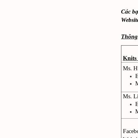
Các bạ
Websit
Thông 
Knits
Ms. H
M
Ms. Li
M
Faceb