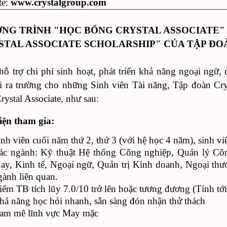
te:
www.crystalgroup.com
NG TRÌNH "HỌC BỔNG CRYSTAL ASSOCIATE
STAL ASSOCIATE SCHOLARSHIP" CỦA TẬP ĐO
ỗ trợ chi phí sinh hoạt, phát triển khả năng ngoại ngữ, 
i ra trường cho những Sinh viên Tài năng, Tập đoàn Cryst
ystal Associate, như sau:
iện tham gia:
inh viên cuối năm thứ 2, thứ 3 (với hệ học 4 năm), sinh v
ác ngành: Kỹ thuật Hệ thống Công nghiệp, Quản lý Cô
ay, Kinh tế, Ngoại ngữ, Quản trị Kinh doanh, Ngoại thươ
gành liên quan.
iểm TB tích lũy 7.0/10 trở lên hoặc tương đương (Tính tới
hả năng học hỏi nhanh, sẵn sàng đón nhận thử thách
am mê lĩnh vực May mặc