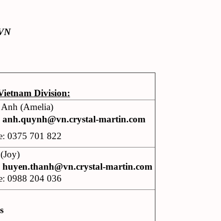
=VN
Vietnam Division:
Anh (Amelia)
:
anh.quynh@vn.crystal-martin.com
e: 0375 701 822
(Joy)
:
huyen.thanh@vn.crystal-martin.com
e: 0988 204 036
s