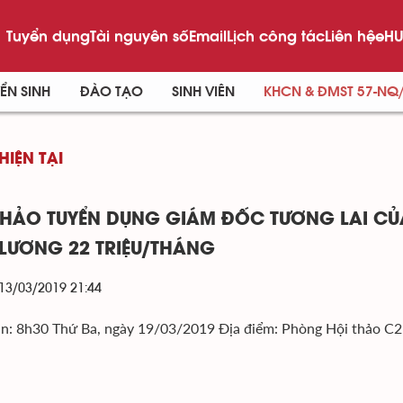
Tuyển dụng
Tài nguyên số
Email
Lịch công tác
Liên hệ
eHU
ỂN SINH
ĐÀO TẠO
SINH VIÊN
KHCN & ĐMST 57-NQ
HIỆN TẠI
THẢO TUYỂN DỤNG GIÁM ĐỐC TƯƠNG LAI CỦ
LƯƠNG 22 TRIỆU/THÁNG
 13/03/2019 21:44
an: 8h30 Thứ Ba, ngày 19/03/2019 Địa điểm: Phòng Hội thảo C2