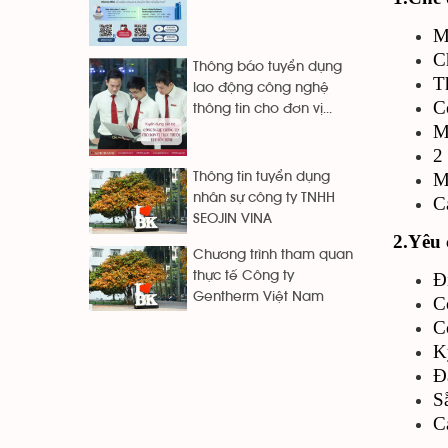
M
C
Thông báo tuyển dụng
T
lao động công nghệ
C
thông tin cho đơn vị...
M
2
M
Thông tin tuyển dụng
nhân sự công ty TNHH
C
SEOJIN VINA
2.Yêu 
Chương trình tham quan
thực tế Công ty
Đ
Gentherm Việt Nam
C
C
K
Đ
S
C