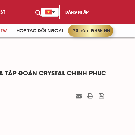
ST
ĐĂNG NHẬP
/TW
HỢP TÁC ĐỐI NGOẠI
70 năm ĐHBK HN
A TẬP ĐOÀN CRYSTAL CHINH PHỤC