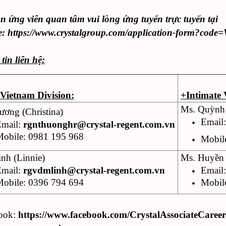
n ứng viên quan tâm vui lòng ứng tuyển trực tuyến tại
e:
https://www.crystalgroup.com/application-form?code
tin liên hệ:
 Vietnam Division:
+Intimate 
Ms. Quỳnh 
ương (Christina)
Email
Email:
rgnthuonghr@crystal-regent.com.vn
obile: 0981 195 968
Mobil
nh (Linnie)
Ms. Huyền 
Email:
rgvdmlinh@crystal-regent.com.vn
Email
obile: 0396 794 694
Mobil
ook:
https://www.facebook.com/CrystalAssociateCareer