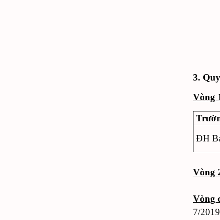
3. Quy
Vòng 
Trườ
ĐH B
Vòng 
Vòng c
7/2019