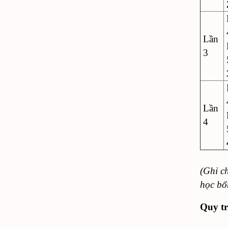
Lần
3
Lần
4
(Ghi c
học bổ
Quy tr