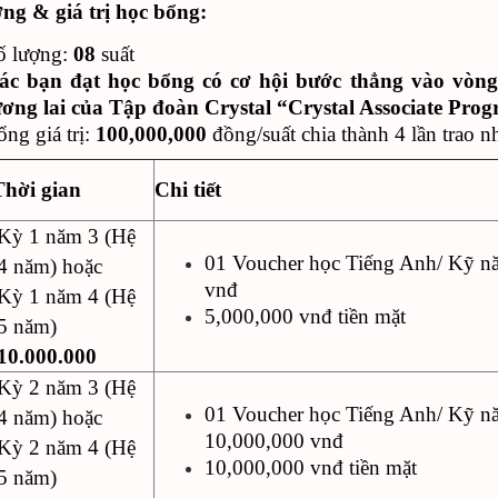
ng & giá trị học bổng:
ố lượng:
08
suất
ác bạn đạt học bổng có cơ hội bước thẳng vào vòn
ương lai của Tập đoàn Crystal “Crystal Associate Pro
ổng giá trị:
100,000,000
đồng/suất chia thành 4 lần trao n
Thời gian
Chi tiết
Kỳ 1 năm 3 (Hệ
01 Voucher học Tiếng Anh/ Kỹ năn
4 năm) hoặc
vnđ
Kỳ 1 năm 4 (Hệ
5,000,000 vnđ tiền mặt
5 năm)
10.000.000
Kỳ 2 năm 3 (Hệ
01 Voucher học Tiếng Anh/ Kỹ năn
4 năm) hoặc
10,000,000 vnđ
Kỳ 2 năm 4 (Hệ
10,000,000 vnđ tiền mặt
5 năm)