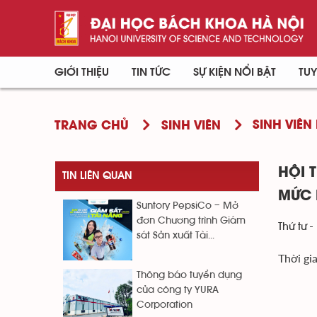
GIỚI THIỆU
TIN TỨC
SỰ KIỆN NỔI BẬT
TUY
SINH VIÊN 
TRANG CHỦ
SINH VIÊN
HỘI 
TIN LIÊN QUAN
MỨC 
Suntory PepsiCo – Mở
đơn Chương trình Giám
Thứ tư -
sát Sản xuất Tài...
Thời gi
Thông báo tuyển dụng
của công ty YURA
Corporation