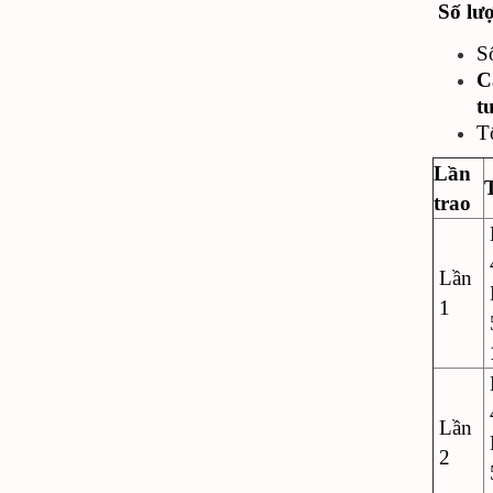
Số lượ
S
C
t
T
Lần
trao
Lần
1
Lần
2