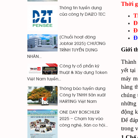
Thời g
Thông tin tuyển dụng
T
của công ty DAIZO TEC
Đ
Đ
Đ
[Chuỗi hoạt động
Jobfair 2025] CHƯƠNG
Giới t
TRÌNH TUYỂN DỤNG
NHÂN...
Thành 
Công ty cổ phẩn kỹ
yết tạ
thuật & Xây dựng Token
máy ma
Việt Nam tuyển...
hàng t
Thông báo tuyển dụng
chúng 
Công ty TNHH Sản xuất
HARTING Việt Nam
những 
động k
ONE DAY BOSCHLER
2025 – Chạm tay vào
Để đáp
công nghệ, Săn cơ hội...
trong 
1.Chế 