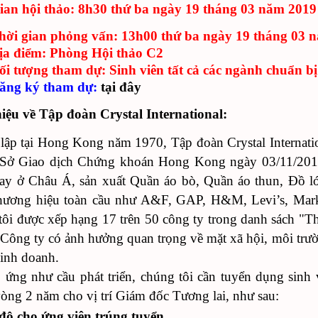
ian hội thảo: 8h30 thứ ba ngày 19 tháng 03 năm 2019
hời gian phỏng vấn: 13h00 thứ ba ngày 19 tháng 03 
ịa điểm: Phòng Hội thảo C2
ối tượng tham dự: Sinh viên tất cả các ngành chuẩn bị
ăng ký tham dự:
tại đây
hiệu về Tập đoàn Crystal International:
lập tại Hong Kong năm 1970, Tập đoàn Crystal Internat
i Sở Giao dịch Chứng khoán Hong Kong ngày 03/11/2017
y ở Châu Á, sản xuất Quần áo bò, Quần áo thun, Đồ lót
hương hiệu toàn cầu như A&F, GAP, H&M, Levi’s, Marks
tôi được xếp hạng 17 trên 50 công ty trong danh sách "Tha
Công ty có ảnh hưởng quan trọng về mặt xã hội, môi trườn
inh doanh.
 ứng như cầu phát triển, chúng tôi cần tuyển dụng sinh 
vòng 2 năm cho vị trí Giám đốc Tương lai, như sau:
độ cho ứng viên trúng tuyển