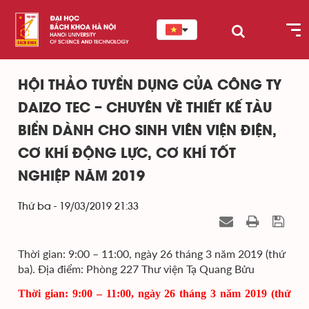
HỘI THẢO TUYỂN DỤNG CỦA CÔNG TY
DAIZO TEC – CHUYÊN VỀ THIẾT KẾ TÀU
BIỂN DÀNH CHO SINH VIÊN VIỆN ĐIỆN,
CƠ KHÍ ĐỘNG LỰC, CƠ KHÍ TỐT
NGHIỆP NĂM 2019
Thứ ba - 19/03/2019 21:33
Thời gian: 9:00 – 11:00, ngày 26 tháng 3 năm 2019 (thứ
ba). Địa điểm: Phòng 227 Thư viện Tạ Quang Bửu
Thời gian: 9:00 – 11:00, ngày 26 tháng 3 năm 2019 (thứ