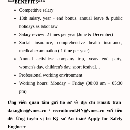
***BENEFITS***
Competitive salary
13th salary, year - end bonus, annual leave & public
holidays as labor law
Salary review: 2 times per year (June & December)
Social insurance, comprehensive health insurance,
medical examination ( 1 time per year)
Annual activities: company trip, year- end party,
women's day, children's day, sport festival…
Professional working environment
Working hours: Monday – Friday (08:00 am – 05:30
pm)
Ứng viên quan tâm gửi hồ sơ về địa chỉ Email:
tran-
dai.nghia@vmec.vn
/
recruitment.HN@vmec.vn
với tiêu
đề: Ứng tuyển vị trí Kỹ sư An toàn/ Apply for Safety
Engineer