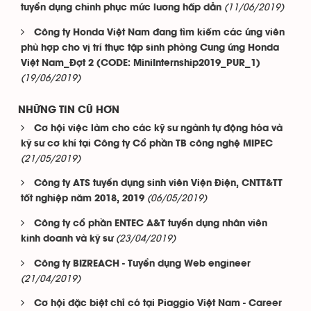
(11/06/2019)
tuyển dụng chinh phục mức lương hấp dẫn
Công ty Honda Việt Nam đang tìm kiếm các ứng viên
phù hợp cho vị trí thực tập sinh phòng Cung ứng Honda
Việt Nam_Đợt 2 (CODE: MiniInternship2019_PUR_1)
(19/06/2019)
NHỮNG TIN CŨ HƠN
Cơ hội việc làm cho các kỹ sư ngành tự động hóa và
kỹ sư cơ khí tại Công ty Cổ phần TB công nghệ MIPEC
(21/05/2019)
Công ty ATS tuyển dụng sinh viên Viện Điện, CNTT&TT
(06/05/2019)
tốt nghiệp năm 2018, 2019
Công ty cổ phần ENTEC A&T tuyển dụng nhân viên
(23/04/2019)
kinh doanh và kỹ sư
Công ty BIZREACH - Tuyển dụng Web engineer
(21/04/2019)
Cơ hội đặc biệt chỉ có tại Piaggio Việt Nam - Career