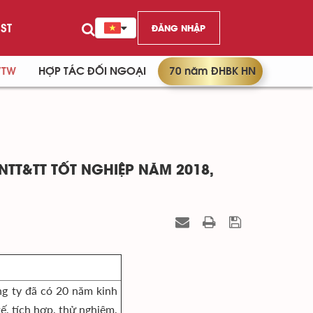
ST
ĐĂNG NHẬP
/TW
HỢP TÁC ĐỐI NGOẠI
70 năm ĐHBK HN
CNTT&TT TỐT NGHIỆP NĂM 2018,
ng ty đã có 20 năm kinh
ế, tích hợp, thử nghiệm,