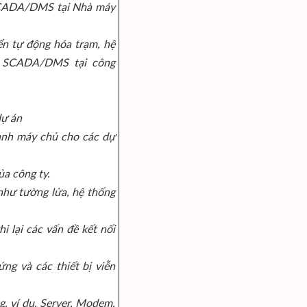
SCADA/DMS tại Nhà máy
ển tự động hóa trạm, hệ
g SCADA/DMS tại công
dự án
 hành máy chủ cho các dự
ủa công ty.
như tường lửa, hệ thống
hi lại các vấn đề kết nối
ứng và các thiết bị viễn
g, ví dụ, Server, Modem,