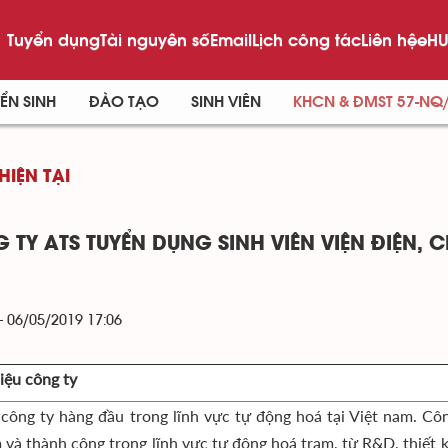
Tuyển dụng
Tài nguyên số
Email
Lịch công tác
Liên hệ
eHU
ỂN SINH
ĐÀO TẠO
SINH VIÊN
KHCN & ĐMST 57-NQ
HIỆN TẠI
 TY ATS TUYỂN DỤNG SINH VIÊN VIỆN ĐIỆN, 
- 06/05/2019 17:06
iệu công ty
 công ty hàng đầu trong lĩnh vực tự động hoá tại Việt nam. Cô
 và thành công trong lĩnh vực tự động hoá trạm, từ R&D, thiết k