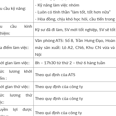
- Kỹ năng làm việc nhóm
u cầu kỹ năng:
- Luôn có tinh thần “làm tốt, tốt hơn nữa”
- Hòa đồng, chịu khó học hỏi, cầu tiến trong
êu cầu kinh
Kỹ sư đã đi làm, SV mới tốt nghiệp, SV sẽ t
hiệm:
Văn phòng ATS: Số 8, Trần Hưng Đạo, Hoàn
a điểm làm việc:
máy sản xuất: Lô A2, CN6, Khu CN vừa và
Nội
ời gian làm việc:
8h – 17h30 từ thứ 2 – thứ 6 hàng tuần
ức lương khởi
Theo qui định của ATS
ểm :
ời gian thử việc:
Theo quy định của công ty
ức lương thử
Theo quy định của công ty
ệc:
uyền lợi được
Theo qui định của công ty