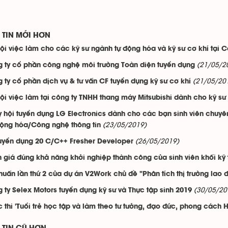
TIN MỚI HƠN
ội việc làm cho các kỹ sư ngành tự động hóa và kỹ sư cơ khí tại
(21/05/2
 ty cổ phần công nghệ môi trường Toàn diện tuyển dụng
(21/05/20
 ty cổ phần dịch vụ & tư vấn CF tuyển dụng kỹ sư cơ khí
ội việc làm tại công ty TNHH thang máy Mitsubishi dành cho kỹ sư 
 hội tuyển dụng LG Electronics dành cho các bạn sinh viên chuyê
(23/05/2019)
động hóa/Công nghệ thông tin
(26/05/2019)
uyển dụng 20 C/C++ Fresher Developer
 giá đúng khả năng khởi nghiệp thành công của sinh viên khối kỹ 
huấn lần thứ 2 của dự án V2Work chủ đề "Phân tích thị trường lao
(30/05/20
 ty Selex Motors tuyển dụng kỹ sư và Thực tập sinh 2019
 thi 'Tuổi trẻ học tập và làm theo tư tưởng, đạo đức, phong cách 