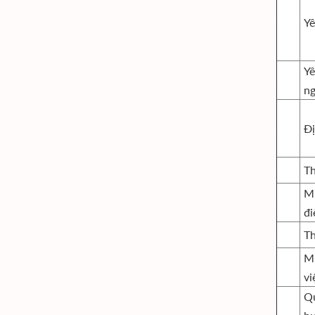
Yê
Y
ng
Đị
Th
M
đi
Th
M
vi
Q