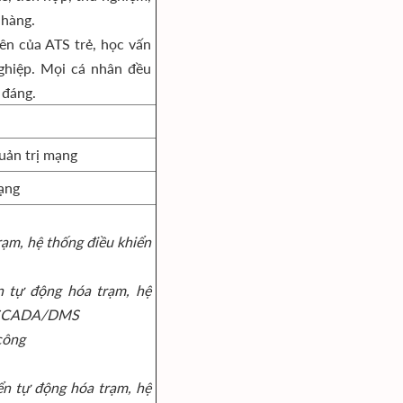
 hàng.
ên của ATS trẻ, học vấn
ghiệp. Mọi cá nhân đều
 đáng.
uản trị mạng
ạng
rạm, hệ thống điều khiển
 tự động hóa trạm, hệ
g SCADA/DMS
công
ển tự động hóa trạm, hệ