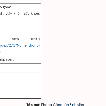
ao gồm:
inh, giấy khám sức khoẻ,
 viên (Mẫu
Index/271?Name=thong-
)
nộp sớm.
Phòng Công tác Sinh viên
Tác giả: