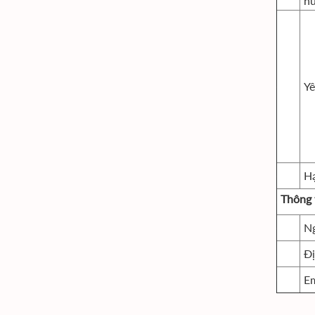
h
Yê
H
Thông t
Ng
Đị
Em