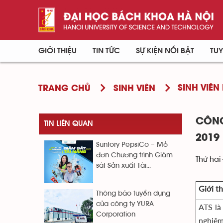
GIỚI THIỆU
TIN TỨC
SỰ KIỆN NỔI BẬT
TUY
SINH VIÊN 
TRANG CHỦ
SINH VIÊN
CÔNG
TIN LIÊN QUAN
2019
Suntory PepsiCo – Mở
đơn Chương trình Giám
Thứ hai 
sát Sản xuất Tài...
Giới th
Thông báo tuyển dụng
của công ty YURA
ATS là
Corporation
nghiệm