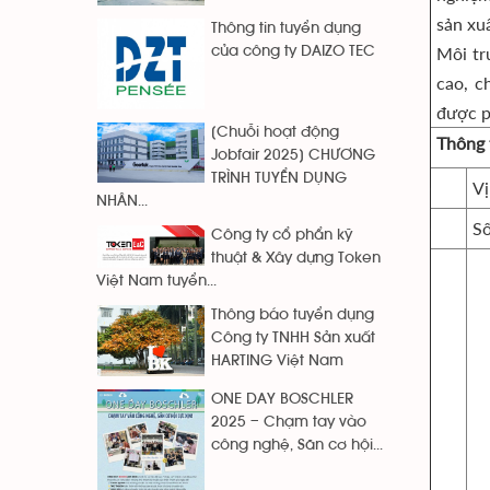
sản xuấ
Thông tin tuyển dụng
Môi tr
của công ty DAIZO TEC
cao, c
được p
[Chuỗi hoạt động
Thông 
Jobfair 2025] CHƯƠNG
TRÌNH TUYỂN DỤNG
Vị
NHÂN...
Số
Công ty cổ phẩn kỹ
thuật & Xây dựng Token
Việt Nam tuyển...
Thông báo tuyển dụng
Công ty TNHH Sản xuất
HARTING Việt Nam
ONE DAY BOSCHLER
2025 – Chạm tay vào
công nghệ, Săn cơ hội...