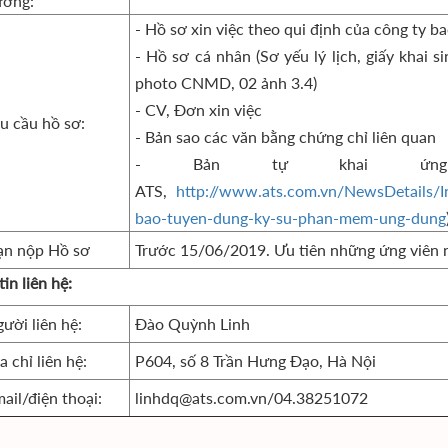
ưởng:
- Hồ sơ xin việc theo qui định của công ty b
- Hồ sơ cá nhân (Sơ yếu lý lịch, giấy khai s
photo CNMD, 02 ảnh 3.4)
- CV, Đơn xin việc
u cầu hồ sơ:
- Bản sao các văn bằng chứng chỉ liên quan
- Bản tự khai ứng
ATS,
http://www.ats.com.vn/NewsDetails/
bao-tuyen-dung-ky-su-phan-mem-ung-dung
ạn nộp Hồ sơ
Trước 15/06/2019. Ưu tiên những ứng viên 
in liên hệ:
ười liên hệ:
Đào Quỳnh Linh
a chỉ liên hệ:
P604, số 8 Trần Hưng Đạo, Hà Nội
ail/điện thoại:
linhdq@ats.com.vn/04.38251072