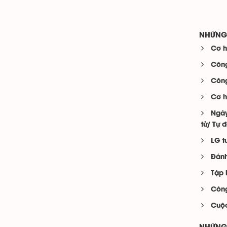
NHỮNG 
Cơ h
Công
Công
Cơ h
Ngày
tử/ Tự 
LG t
Đánh
Tập 
Công
Cuộc