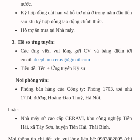
nước.
Ký hợp đồng dài hạn và hỗ trợ nhà ở trong năm đầu tiên
sau khi ký hợp đồng lao động chính thức.
Hỗ trợ ăn trưa tại Nhà máy.
3. Hồ sơ ứng tuyển:
Các ứng viên vui lòng gửi CV và bảng điểm tới
email:
deepham.ceravi@gmail.com
Tiêu đề: Tên + Ứng tuyển Kỹ sư
Nơi phỏng vấn:
Phòng bán hàng của Công ty: Phòng 1703, toà nhà
17T4, đường Hoàng Đạo Thuý, Hà Nội.
hoặc:
Nhà máy sứ cao cấp CERAVI, khu công nghiệp Tiền
Hải, xã Tây Sơn, huyện Tiền Hải, Thái Bình.
Mọi thông tin chi tiết, xin vui lòng liên hệ: 0983882895 (chị