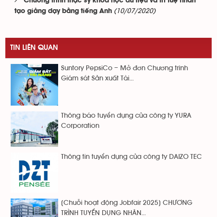
Chương trình thạc sỹ khoa học dữ liệu và trí tuệ nhân
(10/07/2020)
tạo giảng dạy bằng tiếng Anh
TIN LIÊN QUAN
Suntory PepsiCo – Mở đơn Chương trình
Giám sát Sản xuất Tài...
Thông báo tuyển dụng của công ty YURA
Corporation
Thông tin tuyển dụng của công ty DAIZO TEC
[Chuỗi hoạt động Jobfair 2025] CHƯƠNG
TRÌNH TUYỂN DỤNG NHÂN...