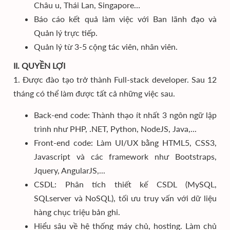
Châu u, Thái Lan, Singapore…
Báo cáo kết quả làm việc với Ban lãnh đạo và
Quản lý trực tiếp.
Quản lý từ 3-5 cộng tác viên, nhân viên.
II. QUYỀN LỢI
1. Được đào tạo trở thành Full-stack developer. Sau 12
tháng có thể làm được tất cả những việc sau.
Back-end code: Thành thạo ít nhất 3 ngôn ngữ lập
trình như PHP, .NET, Python, NodeJS, Java,...
Front-end code: Làm UI/UX bằng HTML5, CSS3,
Javascript và các framework như Bootstraps,
Jquery, AngularJS,...
CSDL: Phân tích thiết kế CSDL (MySQL,
SQLserver và NoSQL), tối ưu truy vấn với dữ liệu
hàng chục triệu bản ghi.
Hiểu sâu về hệ thống máy chủ, hosting. Làm chủ