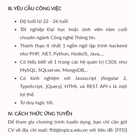
III. YÊU CẦU CÔNG VIỆC
Độ tuổi từ 22 - 26 tuổi.
Tốt nghiệp Đại học hoặc sinh viên năm cuối
chuyên ngành Công nghệ Thông tin.
Thành thạo ít nhất 1 ngồn ngữ lập trình backend
như PHP, .NET, Python, NodeJS, Java,...
Có hiểu biết về 1 trong các hệ quản trị CSDL như
MySQL, SQLserver, MongoDB...
Có kinh nghiệm với Javascript (Angular 2,
TypeScript, jQuery), HTML và REST API-s là một
lợi thế.
Tư duy logic tốt.
IV. CÁCH THỨC ỨNG TUYỂN
Để tham gia chương trình tuyển dụng, bạn chỉ cần gửi
CV về địa chỉ mail: ffd@topica.edu.vn với tiêu đề: [FFD]