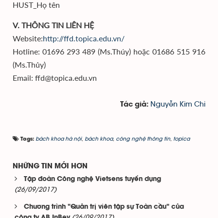
HUST_Họ tên
V. THÔNG TIN LIÊN HỆ
Website:
http://ffd.topica.edu.vn/
Hotline: 01696 293 489 (Ms.Thúy) hoặc 01686 515 916
(Ms.Thủy)
Email: ffd@topica.edu.vn
Nguyễn Kim Chi
Tác giả:
bách khoa hà nội
,
bách khoa
,
công nghệ thông tin
,
topica
Tags:
NHỮNG TIN MỚI HƠN
Tập đoàn Công nghệ Vietsens tuyển dụng
(26/09/2017)
Chương trình "Quản trị viên tập sự Toàn cầu" của
(26/09/2017)
công ty AB InBev