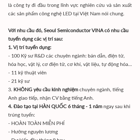
là công ty đi đầu trong lĩnh vực nghiên cứu và sản xuất
các sản phẩm công nghệ LED tại Việt Nam nói chung.
Với nhu cầu đó, Seoul Semiconductor VINA có nhu cầu
tuyển dụng các vị trí sau:
1.
Vị trí tuyển dụng:
- 100 Kỹ sư R&D các chuyên ngành: bán dẫn, điện tử,
hóa học, vật lý, cơ điện tử, cơ khí, vật liệu, tự động hóa…
- 11 kỹ thuật viên
- 21 kỹ sư
3.
KHÔNG yêu cầu kinh nghiệm
chuyên ngành, tiếng
Anh giao tiếp, nhận CV bằng tiếng Anh.
4.
Đào tạo tại HÀN QUỐC
6 tháng - 1 năm
ngay sau khi
trúng tuyển:
-
HOÀN TOÀN MIỄN PHÍ
-
Hưởng nguyên lương
-
Dự kiến đầu tháng 9 bay