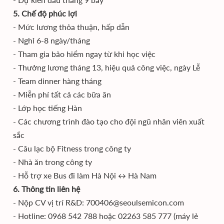
5.
Chế độ phúc lợi
-
Mức lương thỏa thuận, hấp dẫn
-
Nghỉ 6-8 ngày/tháng
-
Tham gia bảo hiểm ngay từ khi học việc
-
Thưởng lương tháng 13, hiệu quả công việc, ngày Lễ
-
Team dinner hàng tháng
-
Miễn phí tất cả các bữa ăn
-
Lớp học tiếng Hàn
-
Các chương trình đào tạo cho đội ngũ nhân viên xuất
sắc
-
Câu lạc bộ Fitness trong công ty
-
Nhà ăn trong công ty
-
Hỗ trợ xe Bus đi làm Hà Nội ↔ Hà Nam
6.
Thông tin liên hệ
-
Nộp CV vị trí R&D: 700406@seoulsemicon.com
-
Hotline: 0968 542 788 hoặc 02263 585 777 (máy lẻ