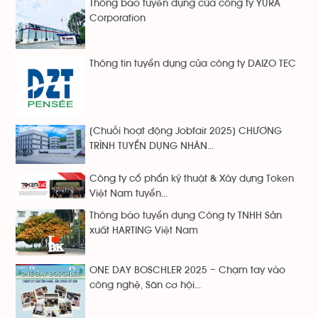
Thông báo tuyển dụng của công ty YURA
Corporation
Thông tin tuyển dụng của công ty DAIZO TEC
[Chuỗi hoạt động Jobfair 2025] CHƯƠNG
TRÌNH TUYỂN DỤNG NHÂN...
Công ty cổ phẩn kỹ thuật & Xây dựng Token
Việt Nam tuyển...
Thông báo tuyển dụng Công ty TNHH Sản
xuất HARTING Việt Nam
ONE DAY BOSCHLER 2025 – Chạm tay vào
công nghệ, Săn cơ hội...